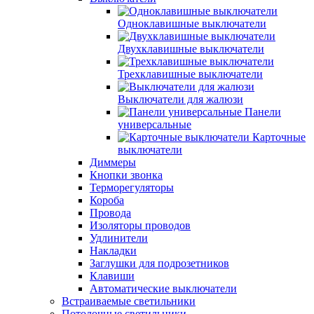
Одноклавишные выключатели
Двухклавишные выключатели
Трехклавишные выключатели
Выключатели для жалюзи
Панели
универсальные
Карточные
выключатели
Диммеры
Кнопки звонка
Терморегуляторы
Короба
Провода
Изоляторы проводов
Удлинители
Накладки
Заглушки для подрозетников
Клавиши
Автоматические выключатели
Встраиваемые светильники
Потолочные светильники