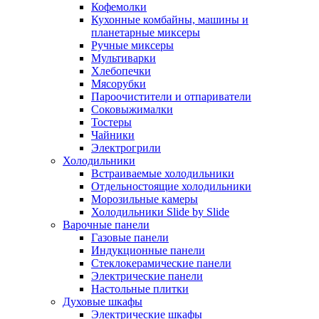
Кофемолки
Кухонные комбайны, машины и
планетарные миксеры
Ручные миксеры
Мультиварки
Хлебопечки
Мясорубки
Пароочистители и отпариватели
Соковыжималки
Тостеры
Чайники
Электрогрили
Холодильники
Встраиваемые холодильники
Отдельностоящие холодильники
Морозильные камеры
Холодильники Slide by Slide
Варочные панели
Газовые панели
Индукционные панели
Стеклокерамические панели
Электрические панели
Настольные плитки
Духовые шкафы
Электрические шкафы