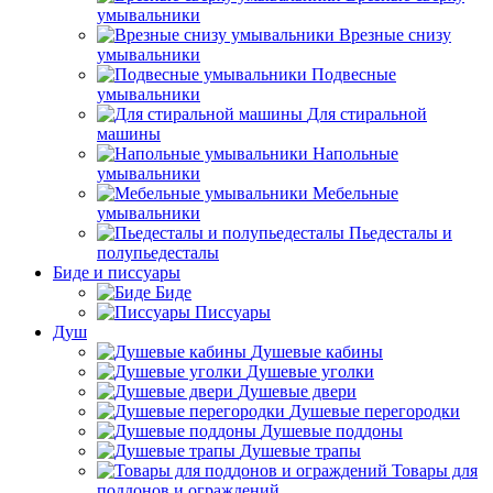
умывальники
Врезные снизу
умывальники
Подвесные
умывальники
Для стиральной
машины
Напольные
умывальники
Мебельные
умывальники
Пьедесталы и
полупьедесталы
Биде и писсуары
Биде
Писсуары
Душ
Душевые кабины
Душевые уголки
Душевые двери
Душевые перегородки
Душевые поддоны
Душевые трапы
Товары для
поддонов и ограждений