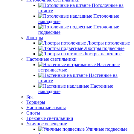
Потолочные на
штанге
Потолочные
накладные
Потолочные
подвесные
Люстры
Люстры потолочные
Люстры подвесные
Люстры на штанге
Настенные светильники
Настенные
встраиваемые
Настенные на
штанге
Настенные
накладные
Бра
Торшеры
Настольные лампы
Споты
Трековые светильники
Уличное освещение
Уличные подвесные