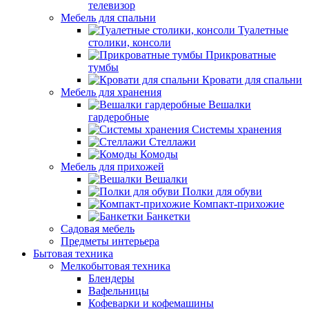
телевизор
Мебель для спальни
Туалетные
столики, консоли
Прикроватные
тумбы
Кровати для спальни
Мебель для хранения
Вешалки
гардеробные
Системы хранения
Стеллажи
Комоды
Мебель для прихожей
Вешалки
Полки для обуви
Компакт-прихожие
Банкетки
Садовая мебель
Предметы интерьера
Бытовая техника
Мелкобытовая техника
Блендеры
Вафельницы
Кофеварки и кофемашины