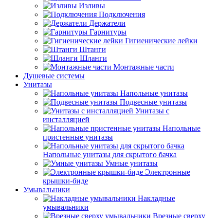
Изливы
Подключения
Держатели
Гарнитуры
Гигиенические лейки
Штанги
Шланги
Монтажные части
Душевые системы
Унитазы
Напольные унитазы
Подвесные унитазы
Унитазы с
инсталляцией
Напольные
пристенные унитазы
Напольные унитазы для скрытого бачка
Умные унитазы
Электронные
крышки-биде
Умывальники
Накладные
умывальники
Врезные сверху