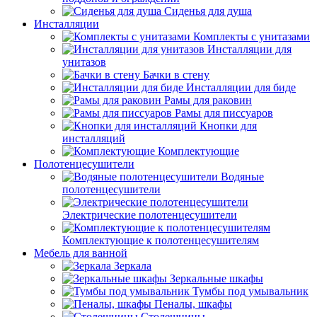
Сиденья для душа
Инсталляции
Комплекты с унитазами
Инсталляции для
унитазов
Бачки в стену
Инсталляции для биде
Рамы для раковин
Рамы для писсуаров
Кнопки для
инсталляций
Комплектующие
Полотенцесушители
Водяные
полотенцесушители
Электрические полотенцесушители
Комплектующие к полотенцесушителям
Мебель для ванной
Зеркала
Зеркальные шкафы
Тумбы под умывальник
Пеналы, шкафы
Столешницы