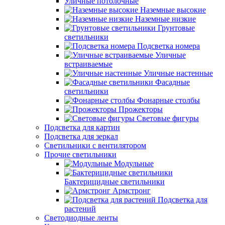
Уличные потолочные
Наземные высокие
Наземные низкие
Грунтовые
светильники
Подсветка номера
Уличные
встраиваемые
Уличные настенные
Фасадные
светильники
Фонарные столбы
Прожекторы
Световые фигуры
Подсветка для картин
Подсветка для зеркал
Светильники с вентилятором
Прочие светильники
Модульные
Бактерицидные светильники
Армстронг
Подсветка для
растений
Светодиодные ленты