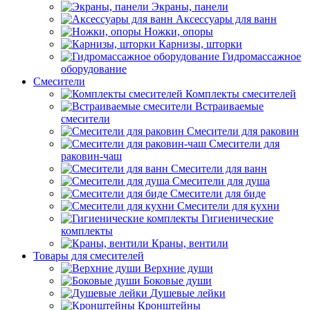
Экраны, панели
Аксессуары для ванн
Ножки, опоры
Карнизы, шторки
Гидромассажное
оборудование
Смесители
Комплекты смесителей
Встраиваемые
смесители
Смесители для раковин
Смесители для
раковин-чаш
Смесители для ванн
Смесители для душа
Смесители для биде
Смесители для кухни
Гигиенические
комплекты
Краны, вентили
Товары для смесителей
Верхние души
Боковые души
Душевые лейки
Кронштейны