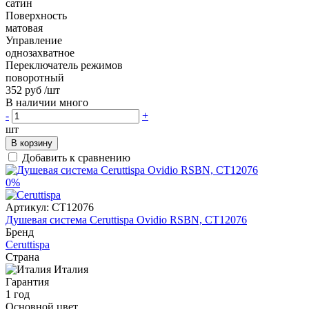
сатин
Поверхность
матовая
Управление
однозахватное
Переключатель режимов
поворотный
352 руб
/шт
В наличии много
-
+
шт
В корзину
Добавить к сравнению
0%
Артикул:
CT12076
Душевая система Ceruttispa Ovidio RSBN, CT12076
Бренд
Ceruttispa
Страна
Италия
Гарантия
1 год
Основной цвет