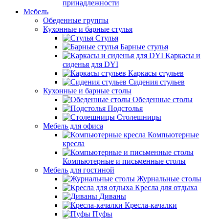
принадлежности
Мебель
Обеденные группы
Кухонные и барные стулья
Стулья
Барные стулья
Каркасы и
сиденья для DYI
Каркасы стульев
Сидения стульев
Кухонные и барные столы
Обеденные столы
Подстолья
Столешницы
Мебель для офиса
Компьютерные
кресла
Компьютерные и письменные столы
Мебель для гостиной
Журнальные столы
Кресла для отдыха
Диваны
Кресла-качалки
Пуфы