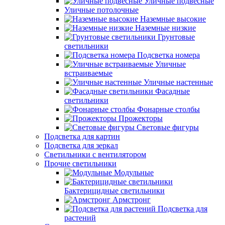
Уличные подвесные
Уличные потолочные
Наземные высокие
Наземные низкие
Грунтовые
светильники
Подсветка номера
Уличные
встраиваемые
Уличные настенные
Фасадные
светильники
Фонарные столбы
Прожекторы
Световые фигуры
Подсветка для картин
Подсветка для зеркал
Светильники с вентилятором
Прочие светильники
Модульные
Бактерицидные светильники
Армстронг
Подсветка для
растений