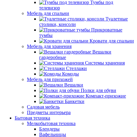
Тумбы под
телевизор
Мебель для спальни
Туалетные
столики, консоли
Прикроватные
тумбы
Кровати для спальни
Мебель для хранения
Вешалки
гардеробные
Системы хранения
Стеллажи
Комоды
Мебель для прихожей
Вешалки
Полки для обуви
Компакт-прихожие
Банкетки
Садовая мебель
Предметы интерьера
Бытовая техника
Мелкобытовая техника
Блендеры
Вафельницы