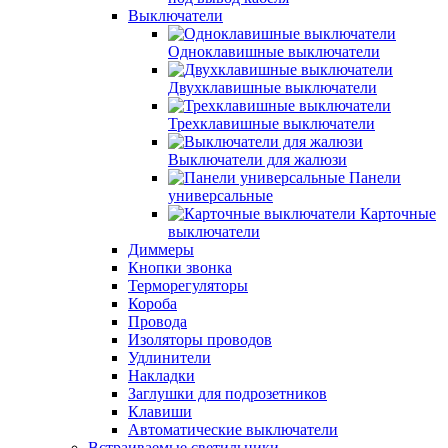
Выключатели
Одноклавишные выключатели
Двухклавишные выключатели
Трехклавишные выключатели
Выключатели для жалюзи
Панели
универсальные
Карточные
выключатели
Диммеры
Кнопки звонка
Терморегуляторы
Короба
Провода
Изоляторы проводов
Удлинители
Накладки
Заглушки для подрозетников
Клавиши
Автоматические выключатели
Встраиваемые светильники