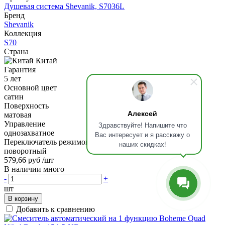
Душевая система Shevanik, S7036L
Бренд
Shevanik
Коллекция
S70
Страна
Китай
Гарантия
5 лет
Основной цвет
сатин
Поверхность
Алексей
матовая
Управление
Здравствуйте! Напишите что
однозахватное
Вас интересует и я расскажу о
Переключатель режимов
наших скидках!
поворотный
579,66 руб
/шт
В наличии много
-
+
шт
В корзину
Добавить к сравнению