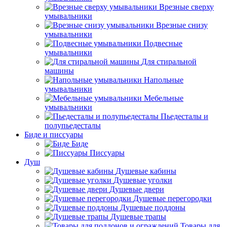
Врезные сверху
умывальники
Врезные снизу
умывальники
Подвесные
умывальники
Для стиральной
машины
Напольные
умывальники
Мебельные
умывальники
Пьедесталы и
полупьедесталы
Биде и писсуары
Биде
Писсуары
Душ
Душевые кабины
Душевые уголки
Душевые двери
Душевые перегородки
Душевые поддоны
Душевые трапы
Товары для