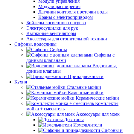
Модули управления
Модули расширения
Датчики контроля протечки воды
Краны с электроприводом
Бойлеры косвенного нагрева
Электросушилки для рук
Вытяжные вентиляторы
Аксессуары для отопительной техники
Сифоны, водосливы
Сифоны
Сифоны с
донным клапанами
Водосливы,
донные клапаны
Принадлежности
Кухня
Стальные мойки
Каменные мойки
Керамические мойки
Комплекты
мойка + смеситель
Аксессуары для моек
Дозаторы
Измельчители
Сифоны и