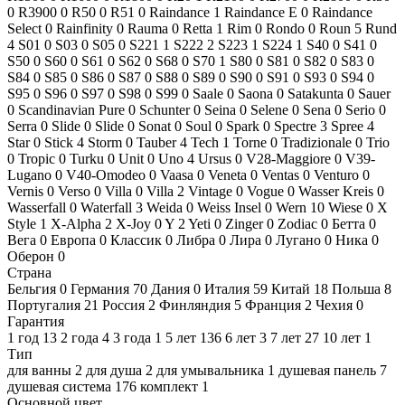
0
R3900
0
R50
0
R51
0
Raindance
1
Raindance E
0
Raindance
Select
0
Rainfinity
0
Rauma
0
Retta
1
Rim
0
Rondo
0
Roun
5
Rund
4
S01
0
S03
0
S05
0
S221
1
S222
2
S223
1
S224
1
S40
0
S41
0
S50
0
S60
0
S61
0
S62
0
S68
0
S70
1
S80
0
S81
0
S82
0
S83
0
S84
0
S85
0
S86
0
S87
0
S88
0
S89
0
S90
0
S91
0
S93
0
S94
0
S95
0
S96
0
S97
0
S98
0
S99
0
Saale
0
Saona
0
Satakunta
0
Sauer
0
Scandinavian Pure
0
Schunter
0
Seina
0
Selene
0
Sena
0
Serio
0
Serra
0
Slide
0
Slide
0
Sonat
0
Soul
0
Spark
0
Spectre
3
Spree
4
Star
0
Stick
4
Storm
0
Tauber
4
Tech
1
Torne
0
Tradizionale
0
Trio
0
Tropic
0
Turku
0
Unit
0
Uno
4
Ursus
0
V28-Maggiore
0
V39-
Lugano
0
V40-Omodeo
0
Vaasa
0
Veneta
0
Ventas
0
Venturo
0
Vernis
0
Verso
0
Villa
0
Villa
2
Vintage
0
Vogue
0
Wasser Kreis
0
Wasserfall
0
Waterfall
3
Weida
0
Weiss Insel
0
Wern
10
Wiese
0
X
Style
1
X-Alpha
2
X-Joy
0
Y
2
Yeti
0
Zinger
0
Zodiac
0
Бетта
0
Вега
0
Европа
0
Классик
0
Либра
0
Лира
0
Лугано
0
Ника
0
Оберон
0
Страна
Бельгия
0
Германия
70
Дания
0
Италия
59
Китай
18
Польша
8
Португалия
21
Россия
2
Финляндия
5
Франция
2
Чехия
0
Гарантия
1 год
13
2 года
4
3 года
1
5 лет
136
6 лет
3
7 лет
27
10 лет
1
Тип
для ванны
2
для душа
2
для умывальника
1
душевая панель
7
душевая система
176
комплект
1
Основной цвет