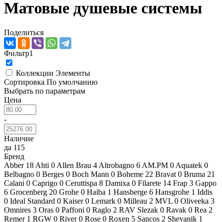
Матовые душевые системы
Поделиться
Фильтр
1
Коллекции
Элементы
Сортировка
По умолчанию
Выбрать по параметрам
Цена
-
Наличие
да
115
Бренд
Abber
18
Ahti
0
Allen Brau
4
Altrobagno
6
AM.PM
0
Aquatek
0
Belbagno
0
Berges
0
Boch Mann
0
Boheme
22
Bravat
0
Bruma
21
Calani
0
Caprigo
0
Ceruttispa
8
Damixa
0
Filarete
14
Frap
3
Gappo
6
Grocenberg
20
Grohe
0
Haiba
1
Hansberge
6
Hansgrohe
1
Iddis
0
Ideal Standard
0
Kaiser
0
Lemark
0
Milleau
2
MVL
0
Oliveeka
3
Omnires
3
Oras
0
Paffoni
0
Raglo
2
RAV Slezak
0
Ravak
0
Rea
2
Remer
1
RGW
0
River
0
Rose
0
Roxen
5
Sancos
2
Shevanik
1