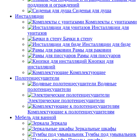
поддонов и ограждений
Сиденья для душа
Инсталляции
Комплекты с унитазами
Инсталляции для
унитазов
Бачки в стену
Инсталляции для биде
Рамы для раковин
Рамы для писсуаров
Кнопки для
инсталляций
Комплектующие
Полотенцесушители
Водяные
полотенцесушители
Электрические полотенцесушители
Комплектующие к полотенцесушителям
Мебель для ванной
Зеркала
Зеркальные шкафы
Тумбы под умывальник
Пеналы, шкафы