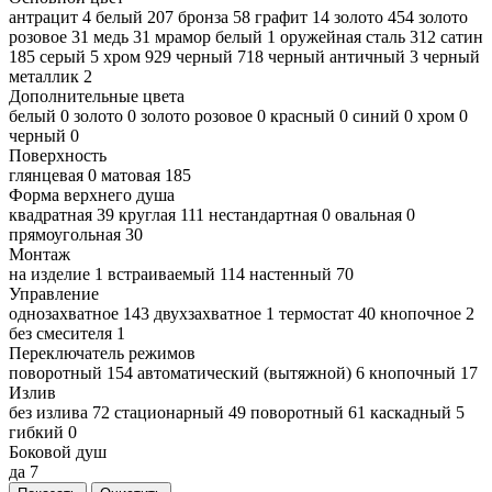
антрацит
4
белый
207
бронза
58
графит
14
золото
454
золото
розовое
31
медь
31
мрамор белый
1
оружейная сталь
312
сатин
185
серый
5
хром
929
черный
718
черный античный
3
черный
металлик
2
Дополнительные цвета
белый
0
золото
0
золото розовое
0
красный
0
синий
0
хром
0
черный
0
Поверхность
глянцевая
0
матовая
185
Форма верхнего душа
квадратная
39
круглая
111
нестандартная
0
овальная
0
прямоугольная
30
Монтаж
на изделие
1
встраиваемый
114
настенный
70
Управление
однозахватное
143
двухзахватное
1
термостат
40
кнопочное
2
без смесителя
1
Переключатель режимов
поворотный
154
автоматический (вытяжной)
6
кнопочный
17
Излив
без излива
72
стационарный
49
поворотный
61
каскадный
5
гибкий
0
Боковой душ
да
7