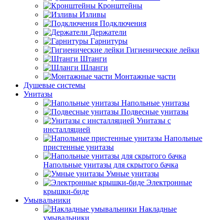
Кронштейны
Изливы
Подключения
Держатели
Гарнитуры
Гигиенические лейки
Штанги
Шланги
Монтажные части
Душевые системы
Унитазы
Напольные унитазы
Подвесные унитазы
Унитазы с
инсталляцией
Напольные
пристенные унитазы
Напольные унитазы для скрытого бачка
Умные унитазы
Электронные
крышки-биде
Умывальники
Накладные
умывальники