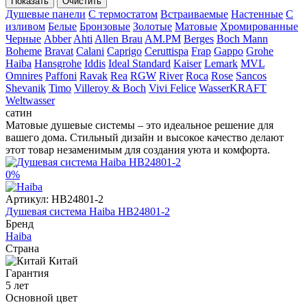
Показать
Очистить
Душевые панели
С термостатом
Встраиваемые
Настенные
С
изливом
Белые
Бронзовые
Золотые
Матовые
Хромированные
Черные
Abber
Ahti
Allen Brau
AM.PM
Berges
Boch Mann
Boheme
Bravat
Calani
Caprigo
Ceruttispa
Frap
Gappo
Grohe
Haiba
Hansgrohe
Iddis
Ideal Standard
Kaiser
Lemark
MVL
Omnires
Paffoni
Ravak
Rea
RGW
River
Roca
Rose
Sancos
Shevanik
Timo
Villeroy & Boch
Vivi Felice
WasserKRAFT
Weltwasser
сатин
Матовые душевые системы – это идеальное решение для
вашего дома. Стильный дизайн и высокое качество делают
этот товар незаменимым для создания уюта и комфорта.
0%
Артикул:
HB24801-2
Душевая система Haiba HB24801-2
Бренд
Haiba
Страна
Китай
Гарантия
5 лет
Основной цвет