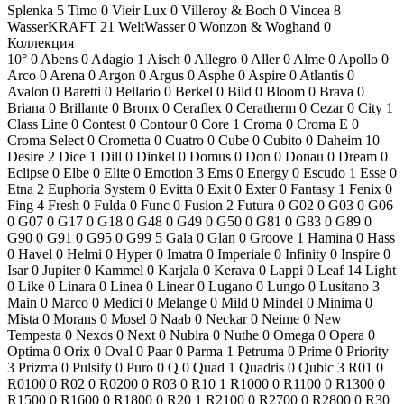
Splenka
5
Timo
0
Vieir Lux
0
Villeroy & Boch
0
Vincea
8
WasserKRAFT
21
WeltWasser
0
Wonzon & Woghand
0
Коллекция
10°
0
Abens
0
Adagio
1
Aisch
0
Allegro
0
Aller
0
Alme
0
Apollo
0
Arco
0
Arena
0
Argon
0
Argus
0
Asphe
0
Aspire
0
Atlantis
0
Avalon
0
Baretti
0
Bellario
0
Berkel
0
Bild
0
Bloom
0
Brava
0
Briana
0
Brillante
0
Bronx
0
Ceraflex
0
Ceratherm
0
Cezar
0
City
1
Class Line
0
Contest
0
Contour
0
Core
1
Croma
0
Croma E
0
Croma Select
0
Crometta
0
Cuatro
0
Cube
0
Cubito
0
Daheim
10
Desire
2
Dice
1
Dill
0
Dinkel
0
Domus
0
Don
0
Donau
0
Dream
0
Eclipse
0
Elbe
0
Elite
0
Emotion
3
Ems
0
Energy
0
Escudo
1
Esse
0
Etna
2
Euphoria System
0
Evitta
0
Exit
0
Exter
0
Fantasy
1
Fenix
0
Fing
4
Fresh
0
Fulda
0
Func
0
Fusion
2
Futura
0
G02
0
G03
0
G06
0
G07
0
G17
0
G18
0
G48
0
G49
0
G50
0
G81
0
G83
0
G89
0
G90
0
G91
0
G95
0
G99
5
Gala
0
Glan
0
Groove
1
Hamina
0
Hass
0
Havel
0
Helmi
0
Hyper
0
Imatra
0
Imperiale
0
Infinity
0
Inspire
0
Isar
0
Jupiter
0
Kammel
0
Karjala
0
Kerava
0
Lappi
0
Leaf
14
Light
0
Like
0
Linara
0
Linea
0
Linear
0
Lugano
0
Lungo
0
Lusitano
3
Main
0
Marco
0
Medici
0
Melange
0
Mild
0
Mindel
0
Minima
0
Mista
0
Morans
0
Mosel
0
Naab
0
Neckar
0
Neime
0
New
Tempesta
0
Nexos
0
Next
0
Nubira
0
Nuthe
0
Omega
0
Opera
0
Optima
0
Orix
0
Oval
0
Paar
0
Parma
1
Petruma
0
Prime
0
Priority
3
Prizma
0
Pulsify
0
Puro
0
Q
0
Quad
1
Quadris
0
Qubic
3
R01
0
R0100
0
R02
0
R0200
0
R03
0
R10
1
R1000
0
R1100
0
R1300
0
R1500
0
R1600
0
R1800
0
R20
1
R2100
0
R2700
0
R2800
0
R30