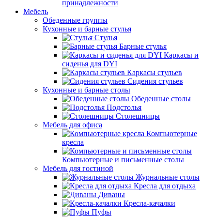
принадлежности
Мебель
Обеденные группы
Кухонные и барные стулья
Стулья
Барные стулья
Каркасы и
сиденья для DYI
Каркасы стульев
Сидения стульев
Кухонные и барные столы
Обеденные столы
Подстолья
Столешницы
Мебель для офиса
Компьютерные
кресла
Компьютерные и письменные столы
Мебель для гостиной
Журнальные столы
Кресла для отдыха
Диваны
Кресла-качалки
Пуфы