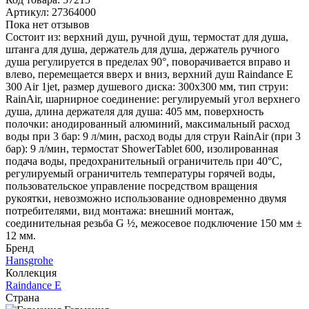
Артикул:
27364000
Пока нет отзывов
Состоит из: верхний душ, ручной душ, термостат для душа,
штанга для душа, держатель для душа, держатель ручного
душа регулируется в пределах 90°, поворачивается вправо и
влево, перемещается вверх и вниз, верхний душ Raindance E
300 Air 1jet, размер душевого диска: 300x300 мм, тип струи:
RainAir, шарнирное соединение: регулируемый угол верхнего
душа, длина держателя для душа: 405 мм, поверхность
полочки: анодированный алюминий, максимальный расход
воды при 3 бар: 9 л/мин, расход воды для струи RainAir (при 3
бар): 9 л/мин, термостат ShowerTablet 600, изолированная
подача воды, предохранительный ограничитель при 40°C,
регулируемый ограничитель температуры горячей воды,
пользовательское управление посредством вращения
рукоятки, невозможно использование одновременно двумя
потребителями, вид монтажа: внешний монтаж,
соединительная резьба G ½, межосевое подключение 150 мм ±
12 мм.
Бренд
Hansgrohe
Коллекция
Raindance E
Страна