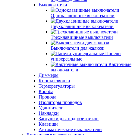
Выключатели
Одноклавишные выключатели
Двухклавишные выключатели
Трехклавишные выключатели
Выключатели для жалюзи
Панели
универсальные
Карточные
выключатели
Диммеры
Кнопки звонка
Терморегуляторы
Короба
Провода
Изоляторы проводов
Удлинители
Накладки
Заглушки для подрозетников
Клавиши
Автоматические выключатели
Встраиваемые светильники