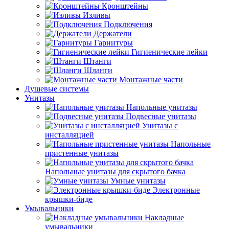
Кронштейны
Изливы
Подключения
Держатели
Гарнитуры
Гигиенические лейки
Штанги
Шланги
Монтажные части
Душевые системы
Унитазы
Напольные унитазы
Подвесные унитазы
Унитазы с
инсталляцией
Напольные
пристенные унитазы
Напольные унитазы для скрытого бачка
Умные унитазы
Электронные
крышки-биде
Умывальники
Накладные
умывальники