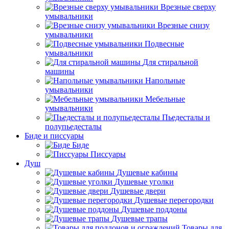
Врезные сверху
умывальники
Врезные снизу
умывальники
Подвесные
умывальники
Для стиральной
машины
Напольные
умывальники
Мебельные
умывальники
Пьедесталы и
полупьедесталы
Биде и писсуары
Биде
Писсуары
Душ
Душевые кабины
Душевые уголки
Душевые двери
Душевые перегородки
Душевые поддоны
Душевые трапы
Товары для