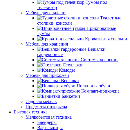
Тумбы под
телевизор
Мебель для спальни
Туалетные
столики, консоли
Прикроватные
тумбы
Кровати для спальни
Мебель для хранения
Вешалки
гардеробные
Системы хранения
Стеллажи
Комоды
Мебель для прихожей
Вешалки
Полки для обуви
Компакт-прихожие
Банкетки
Садовая мебель
Предметы интерьера
Бытовая техника
Мелкобытовая техника
Блендеры
Вафельницы