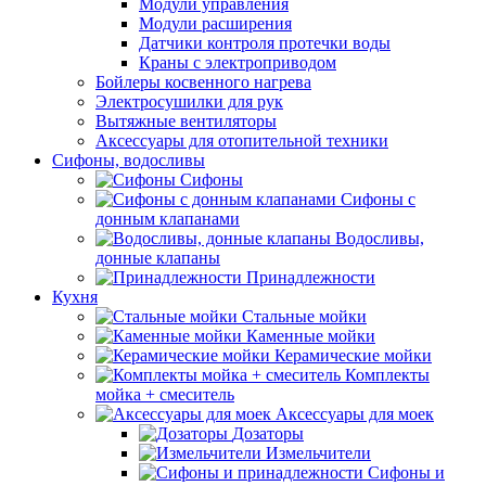
Модули управления
Модули расширения
Датчики контроля протечки воды
Краны с электроприводом
Бойлеры косвенного нагрева
Электросушилки для рук
Вытяжные вентиляторы
Аксессуары для отопительной техники
Сифоны, водосливы
Сифоны
Сифоны с
донным клапанами
Водосливы,
донные клапаны
Принадлежности
Кухня
Стальные мойки
Каменные мойки
Керамические мойки
Комплекты
мойка + смеситель
Аксессуары для моек
Дозаторы
Измельчители
Сифоны и