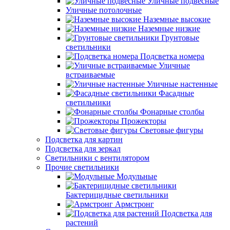
Уличные подвесные
Уличные потолочные
Наземные высокие
Наземные низкие
Грунтовые
светильники
Подсветка номера
Уличные
встраиваемые
Уличные настенные
Фасадные
светильники
Фонарные столбы
Прожекторы
Световые фигуры
Подсветка для картин
Подсветка для зеркал
Светильники с вентилятором
Прочие светильники
Модульные
Бактерицидные светильники
Армстронг
Подсветка для
растений