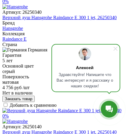
0%
Артикул:
26250340
Верхний душ Hansgrohe Raindance Е 300 1 jet, 26250340
Бренд
Hansgrohe
Коллекция
Raindance E
Страна
Германия
Гарантия
5 лет
Основной цвет
Алексей
серый
Здравствуйте! Напишите что
Поверхность
Вас интересует и я расскажу о
матовая
наших скидках!
4 756 руб
/шт
Нет в наличии
Заказать товар
Добавить к сравнению
0%
Артикул:
26250140
Верхний душ Hansgrohe Raindance Е 300 1 jet, 26250140