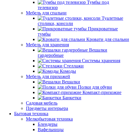
Тумбы под
телевизор
Мебель для спальни
Туалетные
столики, консоли
Прикроватные
тумбы
Кровати для спальни
Мебель для хранения
Вешалки
гардеробные
Системы хранения
Стеллажи
Комоды
Мебель для прихожей
Вешалки
Полки для обуви
Компакт-прихожие
Банкетки
Садовая мебель
Предметы интерьера
Бытовая техника
Мелкобытовая техника
Блендеры
Вафельницы