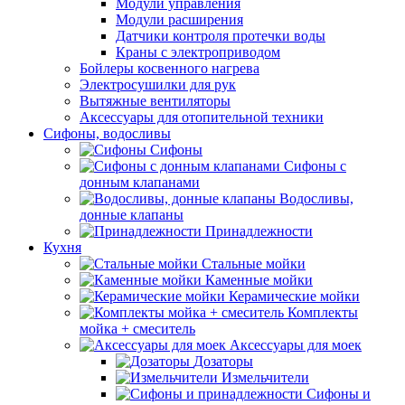
Модули управления
Модули расширения
Датчики контроля протечки воды
Краны с электроприводом
Бойлеры косвенного нагрева
Электросушилки для рук
Вытяжные вентиляторы
Аксессуары для отопительной техники
Сифоны, водосливы
Сифоны
Сифоны с
донным клапанами
Водосливы,
донные клапаны
Принадлежности
Кухня
Стальные мойки
Каменные мойки
Керамические мойки
Комплекты
мойка + смеситель
Аксессуары для моек
Дозаторы
Измельчители
Сифоны и