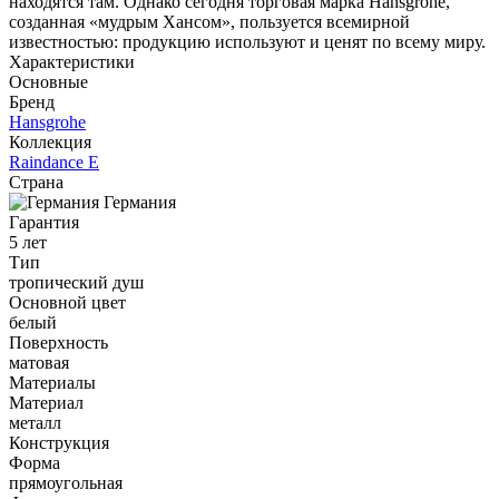
находятся там. Однако сегодня торговая марка Hansgrohe,
созданная «мудрым Хансом», пользуется всемирной
известностью: продукцию используют и ценят по всему миру.
Характеристики
Основные
Бренд
Hansgrohe
Коллекция
Raindance E
Страна
Германия
Гарантия
5 лет
Тип
тропический душ
Основной цвет
белый
Поверхность
матовая
Материалы
Материал
металл
Конструкция
Форма
прямоугольная