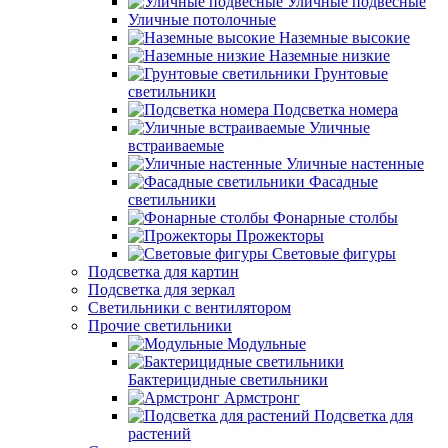
Уличные подвесные
Уличные потолочные
Наземные высокие
Наземные низкие
Грунтовые
светильники
Подсветка номера
Уличные
встраиваемые
Уличные настенные
Фасадные
светильники
Фонарные столбы
Прожекторы
Световые фигуры
Подсветка для картин
Подсветка для зеркал
Светильники с вентилятором
Прочие светильники
Модульные
Бактерицидные светильники
Армстронг
Подсветка для
растений