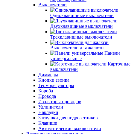
Выключатели
Одноклавишные выключатели
Двухклавишные выключатели
Трехклавишные выключатели
Выключатели для жалюзи
Панели
универсальные
Карточные
выключатели
Диммеры
Кнопки звонка
Терморегуляторы
Короба
Провода
Изоляторы проводов
Удлинители
Накладки
Заглушки для подрозетников
Клавиши
Автоматические выключатели
Встраиваемые светильники