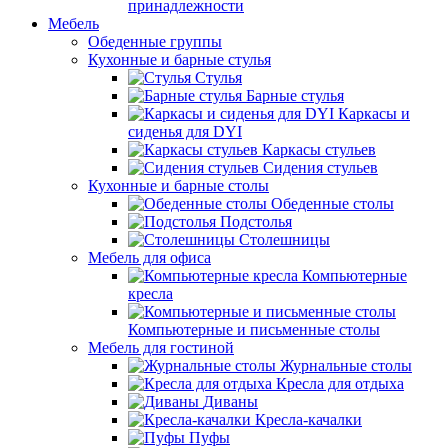
принадлежности
Мебель
Обеденные группы
Кухонные и барные стулья
Стулья
Барные стулья
Каркасы и
сиденья для DYI
Каркасы стульев
Сидения стульев
Кухонные и барные столы
Обеденные столы
Подстолья
Столешницы
Мебель для офиса
Компьютерные
кресла
Компьютерные и письменные столы
Мебель для гостиной
Журнальные столы
Кресла для отдыха
Диваны
Кресла-качалки
Пуфы