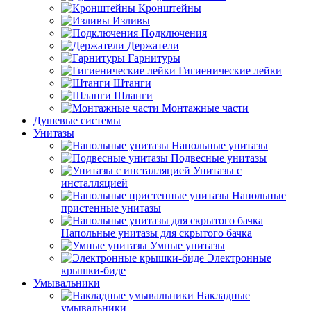
Кронштейны
Изливы
Подключения
Держатели
Гарнитуры
Гигиенические лейки
Штанги
Шланги
Монтажные части
Душевые системы
Унитазы
Напольные унитазы
Подвесные унитазы
Унитазы с
инсталляцией
Напольные
пристенные унитазы
Напольные унитазы для скрытого бачка
Умные унитазы
Электронные
крышки-биде
Умывальники
Накладные
умывальники