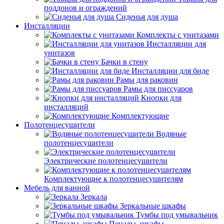
поддонов и ограждений
Сиденья для душа
Инсталляции
Комплекты с унитазами
Инсталляции для
унитазов
Бачки в стену
Инсталляции для биде
Рамы для раковин
Рамы для писсуаров
Кнопки для
инсталляций
Комплектующие
Полотенцесушители
Водяные
полотенцесушители
Электрические полотенцесушители
Комплектующие к полотенцесушителям
Мебель для ванной
Зеркала
Зеркальные шкафы
Тумбы под умывальник
Пеналы, шкафы