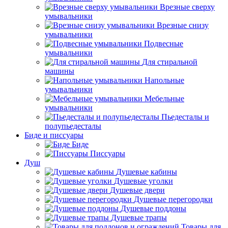
Врезные сверху
умывальники
Врезные снизу
умывальники
Подвесные
умывальники
Для стиральной
машины
Напольные
умывальники
Мебельные
умывальники
Пьедесталы и
полупьедесталы
Биде и писсуары
Биде
Писсуары
Душ
Душевые кабины
Душевые уголки
Душевые двери
Душевые перегородки
Душевые поддоны
Душевые трапы
Товары для