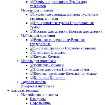
Тумбы под
телевизор
Мебель для спальни
Туалетные
столики, консоли
Прикроватные
тумбы
Кровати для спальни
Мебель для хранения
Вешалки
гардеробные
Системы хранения
Стеллажи
Комоды
Мебель для прихожей
Вешалки
Полки для обуви
Компакт-прихожие
Банкетки
Садовая мебель
Предметы интерьера
Бытовая техника
Мелкобытовая техника
Блендеры
Вафельницы