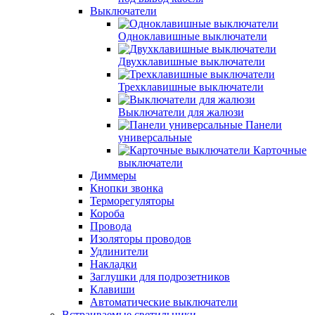
Выключатели
Одноклавишные выключатели
Двухклавишные выключатели
Трехклавишные выключатели
Выключатели для жалюзи
Панели
универсальные
Карточные
выключатели
Диммеры
Кнопки звонка
Терморегуляторы
Короба
Провода
Изоляторы проводов
Удлинители
Накладки
Заглушки для подрозетников
Клавиши
Автоматические выключатели
Встраиваемые светильники