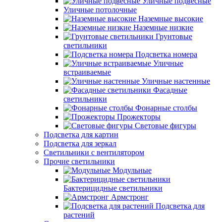
Уличные подвесные
Уличные потолочные
Наземные высокие
Наземные низкие
Грунтовые
светильники
Подсветка номера
Уличные
встраиваемые
Уличные настенные
Фасадные
светильники
Фонарные столбы
Прожекторы
Световые фигуры
Подсветка для картин
Подсветка для зеркал
Светильники с вентилятором
Прочие светильники
Модульные
Бактерицидные светильники
Армстронг
Подсветка для
растений