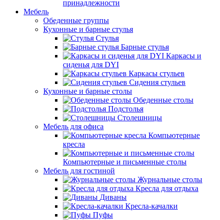
принадлежности
Мебель
Обеденные группы
Кухонные и барные стулья
Стулья
Барные стулья
Каркасы и
сиденья для DYI
Каркасы стульев
Сидения стульев
Кухонные и барные столы
Обеденные столы
Подстолья
Столешницы
Мебель для офиса
Компьютерные
кресла
Компьютерные и письменные столы
Мебель для гостиной
Журнальные столы
Кресла для отдыха
Диваны
Кресла-качалки
Пуфы