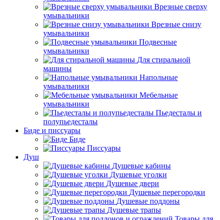
Врезные сверху
умывальники
Врезные снизу
умывальники
Подвесные
умывальники
Для стиральной
машины
Напольные
умывальники
Мебельные
умывальники
Пьедесталы и
полупьедесталы
Биде и писсуары
Биде
Писсуары
Душ
Душевые кабины
Душевые уголки
Душевые двери
Душевые перегородки
Душевые поддоны
Душевые трапы
Товары для