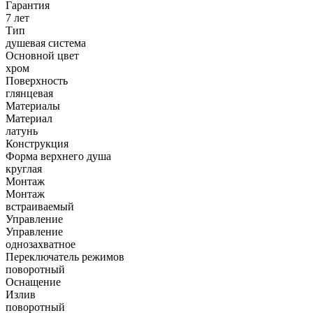
Гарантия
7 лет
Тип
душевая система
Основной цвет
хром
Поверхность
глянцевая
Материалы
Материал
латунь
Конструкция
Форма верхнего душа
круглая
Монтаж
Монтаж
встраиваемый
Управление
Управление
однозахватное
Переключатель режимов
поворотный
Оснащение
Излив
поворотный