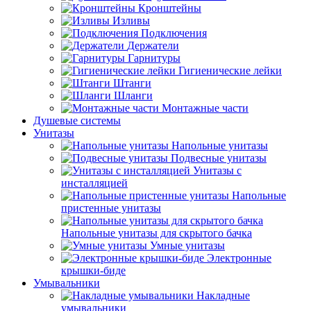
Кронштейны
Изливы
Подключения
Держатели
Гарнитуры
Гигиенические лейки
Штанги
Шланги
Монтажные части
Душевые системы
Унитазы
Напольные унитазы
Подвесные унитазы
Унитазы с
инсталляцией
Напольные
пристенные унитазы
Напольные унитазы для скрытого бачка
Умные унитазы
Электронные
крышки-биде
Умывальники
Накладные
умывальники