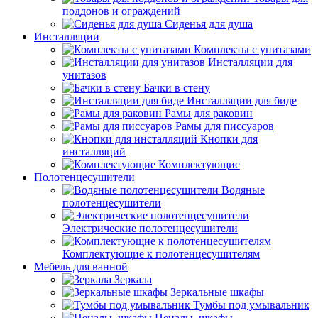
поддонов и ограждений
Сиденья для душа
Инсталляции
Комплекты с унитазами
Инсталляции для
унитазов
Бачки в стену
Инсталляции для биде
Рамы для раковин
Рамы для писсуаров
Кнопки для
инсталляций
Комплектующие
Полотенцесушители
Водяные
полотенцесушители
Электрические полотенцесушители
Комплектующие к полотенцесушителям
Мебель для ванной
Зеркала
Зеркальные шкафы
Тумбы под умывальник
Пеналы, шкафы