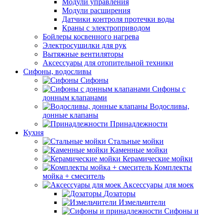
Модули управления
Модули расширения
Датчики контроля протечки воды
Краны с электроприводом
Бойлеры косвенного нагрева
Электросушилки для рук
Вытяжные вентиляторы
Аксессуары для отопительной техники
Сифоны, водосливы
Сифоны
Сифоны с
донным клапанами
Водосливы,
донные клапаны
Принадлежности
Кухня
Стальные мойки
Каменные мойки
Керамические мойки
Комплекты
мойка + смеситель
Аксессуары для моек
Дозаторы
Измельчители
Сифоны и