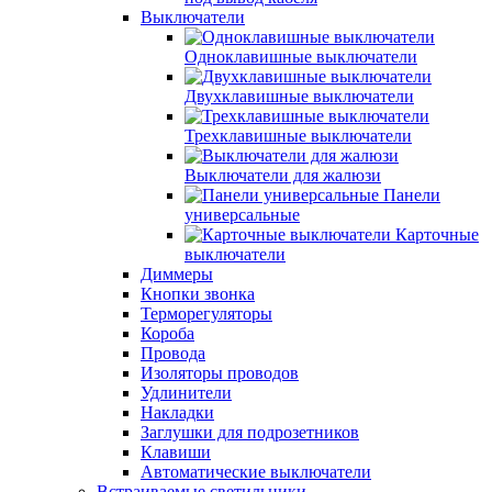
Выключатели
Одноклавишные выключатели
Двухклавишные выключатели
Трехклавишные выключатели
Выключатели для жалюзи
Панели
универсальные
Карточные
выключатели
Диммеры
Кнопки звонка
Терморегуляторы
Короба
Провода
Изоляторы проводов
Удлинители
Накладки
Заглушки для подрозетников
Клавиши
Автоматические выключатели
Встраиваемые светильники