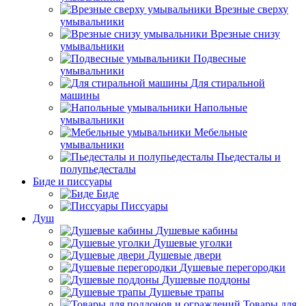
Врезные сверху
умывальники
Врезные снизу
умывальники
Подвесные
умывальники
Для стиральной
машины
Напольные
умывальники
Мебельные
умывальники
Пьедесталы и
полупьедесталы
Биде и писсуары
Биде
Писсуары
Душ
Душевые кабины
Душевые уголки
Душевые двери
Душевые перегородки
Душевые поддоны
Душевые трапы
Товары для