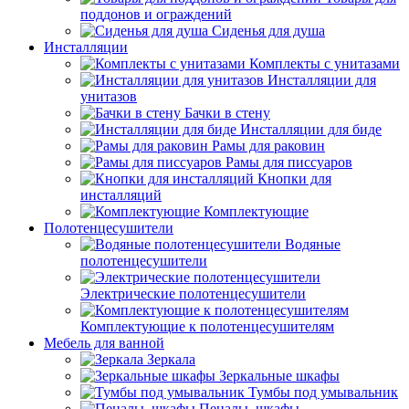
поддонов и ограждений
Сиденья для душа
Инсталляции
Комплекты с унитазами
Инсталляции для
унитазов
Бачки в стену
Инсталляции для биде
Рамы для раковин
Рамы для писсуаров
Кнопки для
инсталляций
Комплектующие
Полотенцесушители
Водяные
полотенцесушители
Электрические полотенцесушители
Комплектующие к полотенцесушителям
Мебель для ванной
Зеркала
Зеркальные шкафы
Тумбы под умывальник
Пеналы, шкафы