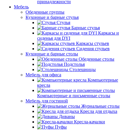
принадлежности
Мебель
Обеденные группы
Кухонные и барные стулья
Стулья
Барные стулья
Каркасы и
сиденья для DYI
Каркасы стульев
Сидения стульев
Кухонные и барные столы
Обеденные столы
Подстолья
Столешницы
Мебель для офиса
Компьютерные
кресла
Компьютерные и письменные столы
Мебель для гостиной
Журнальные столы
Кресла для отдыха
Диваны
Кресла-качалки
Пуфы