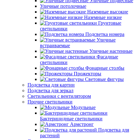
Уличные подвесные
Уличные потолочные
Наземные высокие
Наземные низкие
Грунтовые
светильники
Подсветка номера
Уличные
встраиваемые
Уличные настенные
Фасадные
светильники
Фонарные столбы
Прожекторы
Световые фигуры
Подсветка для картин
Подсветка для зеркал
Светильники с вентилятором
Прочие светильники
Модульные
Бактерицидные светильники
Армстронг
Подсветка для
растений