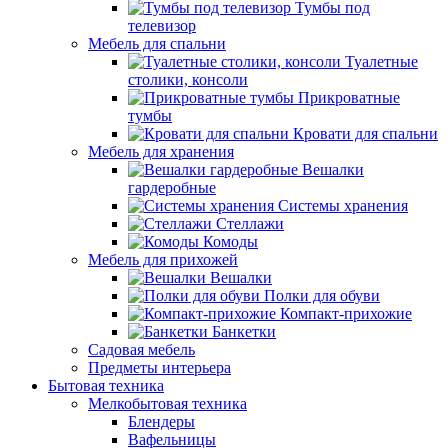
Тумбы под
телевизор
Мебель для спальни
Туалетные
столики, консоли
Прикроватные
тумбы
Кровати для спальни
Мебель для хранения
Вешалки
гардеробные
Системы хранения
Стеллажи
Комоды
Мебель для прихожей
Вешалки
Полки для обуви
Компакт-прихожие
Банкетки
Садовая мебель
Предметы интерьера
Бытовая техника
Мелкобытовая техника
Блендеры
Вафельницы