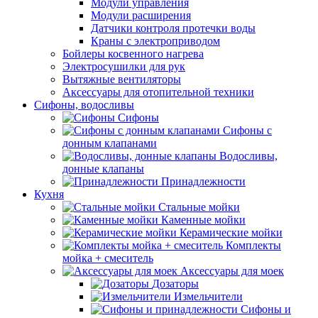
Модули управления
Модули расширения
Датчики контроля протечки воды
Краны с электроприводом
Бойлеры косвенного нагрева
Электросушилки для рук
Вытяжные вентиляторы
Аксессуары для отопительной техники
Сифоны, водосливы
Сифоны
Сифоны с
донным клапанами
Водосливы,
донные клапаны
Принадлежности
Кухня
Стальные мойки
Каменные мойки
Керамические мойки
Комплекты
мойка + смеситель
Аксессуары для моек
Дозаторы
Измельчители
Сифоны и