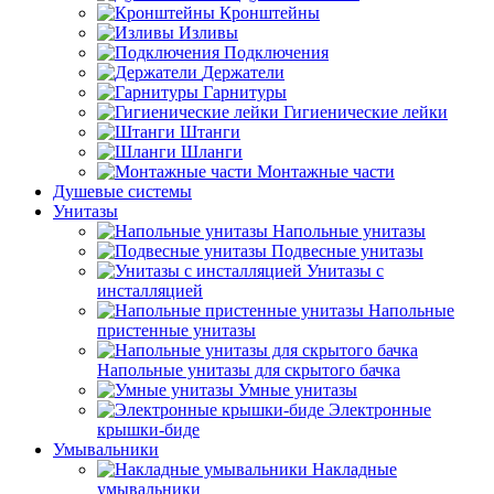
Кронштейны
Изливы
Подключения
Держатели
Гарнитуры
Гигиенические лейки
Штанги
Шланги
Монтажные части
Душевые системы
Унитазы
Напольные унитазы
Подвесные унитазы
Унитазы с
инсталляцией
Напольные
пристенные унитазы
Напольные унитазы для скрытого бачка
Умные унитазы
Электронные
крышки-биде
Умывальники
Накладные
умывальники