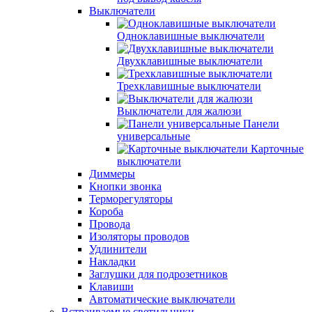
Выключатели
Одноклавишные выключатели
Двухклавишные выключатели
Трехклавишные выключатели
Выключатели для жалюзи
Панели
универсальные
Карточные
выключатели
Диммеры
Кнопки звонка
Терморегуляторы
Короба
Провода
Изоляторы проводов
Удлинители
Накладки
Заглушки для подрозетников
Клавиши
Автоматические выключатели
Встраиваемые светильники