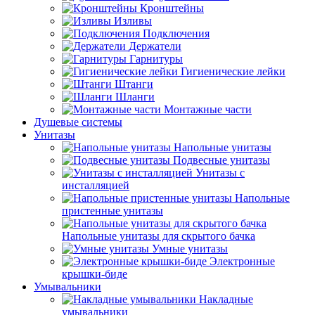
Кронштейны
Изливы
Подключения
Держатели
Гарнитуры
Гигиенические лейки
Штанги
Шланги
Монтажные части
Душевые системы
Унитазы
Напольные унитазы
Подвесные унитазы
Унитазы с
инсталляцией
Напольные
пристенные унитазы
Напольные унитазы для скрытого бачка
Умные унитазы
Электронные
крышки-биде
Умывальники
Накладные
умывальники