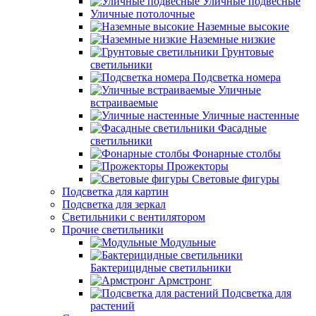
Уличные подвесные
Уличные потолочные
Наземные высокие
Наземные низкие
Грунтовые
светильники
Подсветка номера
Уличные
встраиваемые
Уличные настенные
Фасадные
светильники
Фонарные столбы
Прожекторы
Световые фигуры
Подсветка для картин
Подсветка для зеркал
Светильники с вентилятором
Прочие светильники
Модульные
Бактерицидные светильники
Армстронг
Подсветка для
растений