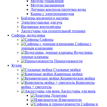
Модули управления
Модули расширения
Датчики контроля протечки воды
Краны с электроприводом
Бойлеры косвенного нагрева
Электросушилки для рук
Вытяжные вентиляторы
Аксессуары для отопительной техники
Сифоны, водосливы
Сифоны
Сифоны с
донным клапанами
Водосливы,
донные клапаны
Принадлежности
Кухня
Стальные мойки
Каменные мойки
Керамические мойки
Комплекты
мойка + смеситель
Аксессуары для моек
Дозаторы
Измельчители
Сифоны и