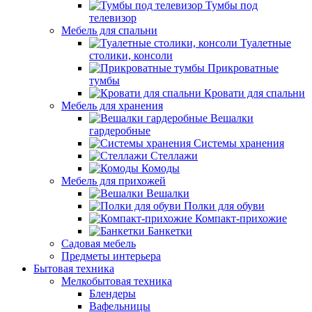
Тумбы под
телевизор
Мебель для спальни
Туалетные
столики, консоли
Прикроватные
тумбы
Кровати для спальни
Мебель для хранения
Вешалки
гардеробные
Системы хранения
Стеллажи
Комоды
Мебель для прихожей
Вешалки
Полки для обуви
Компакт-прихожие
Банкетки
Садовая мебель
Предметы интерьера
Бытовая техника
Мелкобытовая техника
Блендеры
Вафельницы