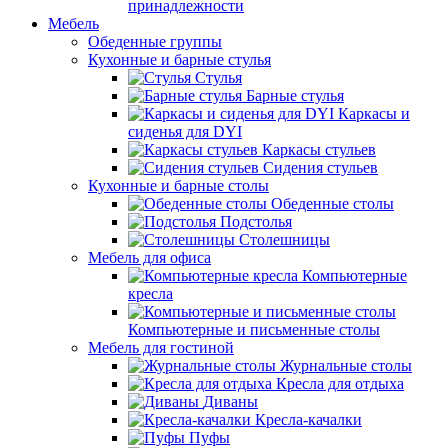
принадлежности
Мебель
Обеденные группы
Кухонные и барные стулья
Стулья
Барные стулья
Каркасы и
сиденья для DYI
Каркасы стульев
Сидения стульев
Кухонные и барные столы
Обеденные столы
Подстолья
Столешницы
Мебель для офиса
Компьютерные
кресла
Компьютерные и письменные столы
Мебель для гостиной
Журнальные столы
Кресла для отдыха
Диваны
Кресла-качалки
Пуфы