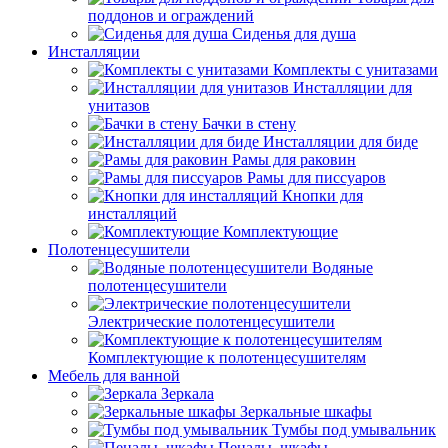
поддонов и ограждений
Сиденья для душа
Инсталляции
Комплекты с унитазами
Инсталляции для
унитазов
Бачки в стену
Инсталляции для биде
Рамы для раковин
Рамы для писсуаров
Кнопки для
инсталляций
Комплектующие
Полотенцесушители
Водяные
полотенцесушители
Электрические полотенцесушители
Комплектующие к полотенцесушителям
Мебель для ванной
Зеркала
Зеркальные шкафы
Тумбы под умывальник
Пеналы, шкафы