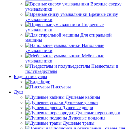
Врезные сверху
умывальники
Врезные снизу
умывальники
Подвесные
умывальники
Для стиральной
машины
Напольные
умывальники
Мебельные
умывальники
Пьедесталы и
полупьедесталы
Биде и писсуары
Биде
Писсуары
Душ
Душевые кабины
Душевые уголки
Душевые двери
Душевые перегородки
Душевые поддоны
Душевые трапы
Товары для