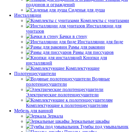
поддонов и ограждений
Сиденья для душа
Инсталляции
Комплекты с унитазами
Инсталляции для
унитазов
Бачки в стену
Инсталляции для биде
Рамы для раковин
Рамы для писсуаров
Кнопки для
инсталляций
Комплектующие
Полотенцесушители
Водяные
полотенцесушители
Электрические полотенцесушители
Комплектующие к полотенцесушителям
Мебель для ванной
Зеркала
Зеркальные шкафы
Тумбы под умывальник
Пеналы, шкафы