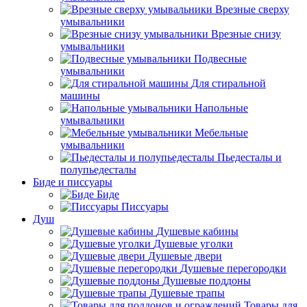
Врезные сверху
умывальники
Врезные снизу
умывальники
Подвесные
умывальники
Для стиральной
машины
Напольные
умывальники
Мебельные
умывальники
Пьедесталы и
полупьедесталы
Биде и писсуары
Биде
Писсуары
Душ
Душевые кабины
Душевые уголки
Душевые двери
Душевые перегородки
Душевые поддоны
Душевые трапы
Товары для