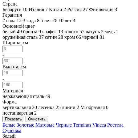
Страна
Беларусь
10
Италия
7
Китай
2
Россия
27
Финляндия
3
Гарантия
2 года
12
3 года
8
5 лет
26
10 лет
3
Основной цвет
белый
49
бронза
9
графит
13
золото
57
латунь
2
медь
1
оружейная сталь
37
сатин
28
хром
66
черный
81
Ширина, см
-
Высота, см
-
Материал
нержавеющая сталь
49
Форма
вертикальная
20
лесенка
25
линии
2
М-образная
0
нестандартная
2
Показать
Очистить
Белые
Золотые
Матовые
Черные
Terminus
Vincea
Ростела
Сунержа
белый