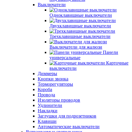
Выключатели
Одноклавишные выключатели
Двухклавишные выключатели
Трехклавишные выключатели
Выключатели для жалюзи
Панели
универсальные
Карточные
выключатели
Диммеры
Кнопки звонка
Терморегуляторы
Короба
Провода
Изоляторы проводов
Удлинители
Накладки
Заглушки для подрозетников
Клавиши
Автоматические выключатели
Встраиваемые светильники