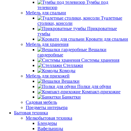
Тумбы под
телевизор
Мебель для спальни
Туалетные
столики, консоли
Прикроватные
тумбы
Кровати для спальни
Мебель для хранения
Вешалки
гардеробные
Системы хранения
Стеллажи
Комоды
Мебель для прихожей
Вешалки
Полки для обуви
Компакт-прихожие
Банкетки
Садовая мебель
Предметы интерьера
Бытовая техника
Мелкобытовая техника
Блендеры
Вафельницы