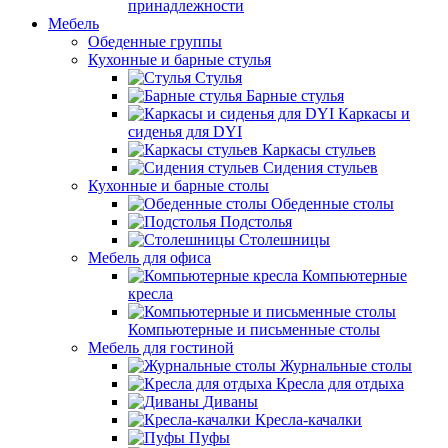
принадлежности
Мебель
Обеденные группы
Кухонные и барные стулья
Стулья
Барные стулья
Каркасы и
сиденья для DYI
Каркасы стульев
Сидения стульев
Кухонные и барные столы
Обеденные столы
Подстолья
Столешницы
Мебель для офиса
Компьютерные
кресла
Компьютерные и письменные столы
Мебель для гостиной
Журнальные столы
Кресла для отдыха
Диваны
Кресла-качалки
Пуфы