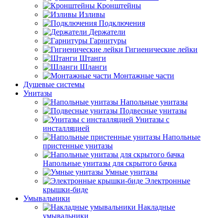
Кронштейны
Изливы
Подключения
Держатели
Гарнитуры
Гигиенические лейки
Штанги
Шланги
Монтажные части
Душевые системы
Унитазы
Напольные унитазы
Подвесные унитазы
Унитазы с
инсталляцией
Напольные
пристенные унитазы
Напольные унитазы для скрытого бачка
Умные унитазы
Электронные
крышки-биде
Умывальники
Накладные
умывальники