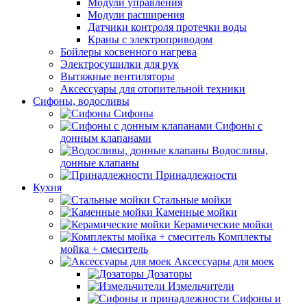
Модули управления
Модули расширения
Датчики контроля протечки воды
Краны с электроприводом
Бойлеры косвенного нагрева
Электросушилки для рук
Вытяжные вентиляторы
Аксессуары для отопительной техники
Сифоны, водосливы
Сифоны
Сифоны с
донным клапанами
Водосливы,
донные клапаны
Принадлежности
Кухня
Стальные мойки
Каменные мойки
Керамические мойки
Комплекты
мойка + смеситель
Аксессуары для моек
Дозаторы
Измельчители
Сифоны и