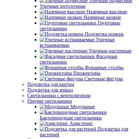
Уличные подвесные
Уличные потолочные
Наземные высокие
Наземные низкие
Грунтовые
светильники
Подсветка номера
Уличные
встраиваемые
Уличные настенные
Фасадные
светильники
Фонарные столбы
Прожекторы
Световые фигуры
Подсветка для картин
Подсветка для зеркал
Светильники с вентилятором
Прочие светильники
Модульные
Бактерицидные светильники
Армстронг
Подсветка для
растений