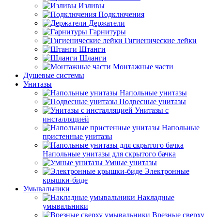
Изливы
Подключения
Держатели
Гарнитуры
Гигиенические лейки
Штанги
Шланги
Монтажные части
Душевые системы
Унитазы
Напольные унитазы
Подвесные унитазы
Унитазы с
инсталляцией
Напольные
пристенные унитазы
Напольные унитазы для скрытого бачка
Умные унитазы
Электронные
крышки-биде
Умывальники
Накладные
умывальники
Врезные сверху