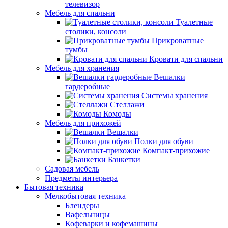
телевизор
Мебель для спальни
Туалетные
столики, консоли
Прикроватные
тумбы
Кровати для спальни
Мебель для хранения
Вешалки
гардеробные
Системы хранения
Стеллажи
Комоды
Мебель для прихожей
Вешалки
Полки для обуви
Компакт-прихожие
Банкетки
Садовая мебель
Предметы интерьера
Бытовая техника
Мелкобытовая техника
Блендеры
Вафельницы
Кофеварки и кофемашины