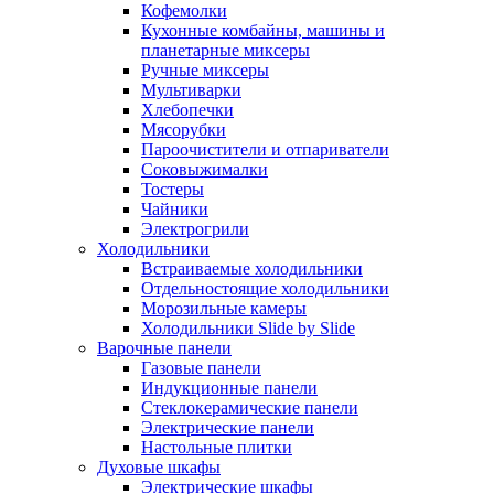
Кофемолки
Кухонные комбайны, машины и
планетарные миксеры
Ручные миксеры
Мультиварки
Хлебопечки
Мясорубки
Пароочистители и отпариватели
Соковыжималки
Тостеры
Чайники
Электрогрили
Холодильники
Встраиваемые холодильники
Отдельностоящие холодильники
Морозильные камеры
Холодильники Slide by Slide
Варочные панели
Газовые панели
Индукционные панели
Стеклокерамические панели
Электрические панели
Настольные плитки
Духовые шкафы
Электрические шкафы