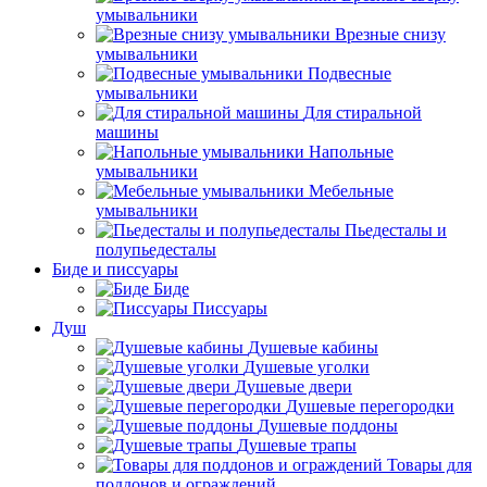
умывальники
Врезные снизу
умывальники
Подвесные
умывальники
Для стиральной
машины
Напольные
умывальники
Мебельные
умывальники
Пьедесталы и
полупьедесталы
Биде и писсуары
Биде
Писсуары
Душ
Душевые кабины
Душевые уголки
Душевые двери
Душевые перегородки
Душевые поддоны
Душевые трапы
Товары для
поддонов и ограждений