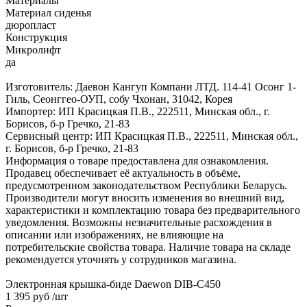
Материалы
Материал сиденья
дюропласт
Конструкция
Микролифт
да
Изготовитель: Даевон Кангуп Компани ЛТД. 114-41 Осонг 1-
Гиль, Сеонггео-ОУП, собу Чхонан, 31042, Корея
Импортер: ИП Красицкая П.В., 222511, Минская обл., г.
Борисов, б-р Гречко, 21-83
Сервисный центр: ИП Красицкая П.В., 222511, Минская обл.,
г. Борисов, б-р Гречко, 21-83
Информация о товаре предоставлена для ознакомления.
Продавец обеспечивает её актуальность в объёме,
предусмотренном законодательством Республики Беларусь.
Производители могут вносить изменения во внешний вид,
характеристики и комплектацию товара без предварительного
уведомления. Возможны незначительные расхождения в
описании или изображениях, не влияющие на
потребительские свойства товара. Наличие товара на складе
рекомендуется уточнять у сотрудников магазина.
Электронная крышка-биде Daewon DIB-C450
1 395 руб
/шт