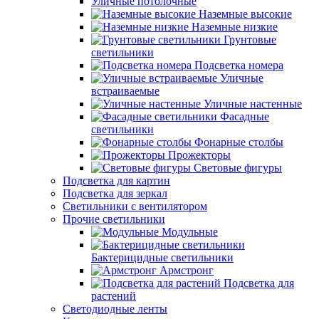
Уличные потолочные
Наземные высокие
Наземные низкие
Грунтовые
светильники
Подсветка номера
Уличные
встраиваемые
Уличные настенные
Фасадные
светильники
Фонарные столбы
Прожекторы
Световые фигуры
Подсветка для картин
Подсветка для зеркал
Светильники с вентилятором
Прочие светильники
Модульные
Бактерицидные светильники
Армстронг
Подсветка для
растений
Светодиодные ленты