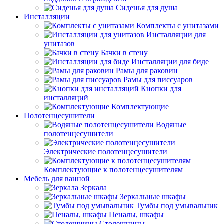
Сиденья для душа
Инсталляции
Комплекты с унитазами
Инсталляции для
унитазов
Бачки в стену
Инсталляции для биде
Рамы для раковин
Рамы для писсуаров
Кнопки для
инсталляций
Комплектующие
Полотенцесушители
Водяные
полотенцесушители
Электрические полотенцесушители
Комплектующие к полотенцесушителям
Мебель для ванной
Зеркала
Зеркальные шкафы
Тумбы под умывальник
Пеналы, шкафы
Столешницы