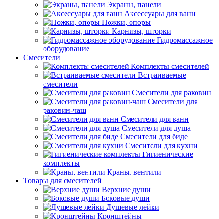
Экраны, панели
Аксессуары для ванн
Ножки, опоры
Карнизы, шторки
Гидромассажное
оборудование
Смесители
Комплекты смесителей
Встраиваемые
смесители
Смесители для раковин
Смесители для
раковин-чаш
Смесители для ванн
Смесители для душа
Смесители для биде
Смесители для кухни
Гигиенические
комплекты
Краны, вентили
Товары для смесителей
Верхние души
Боковые души
Душевые лейки
Кронштейны