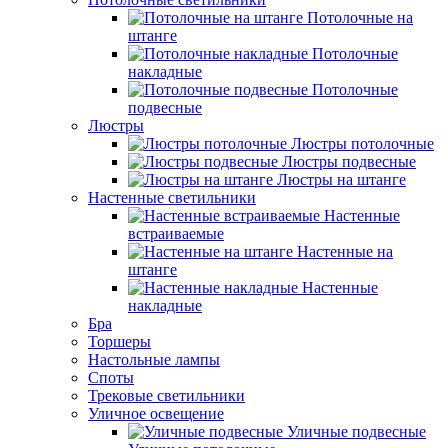
Потолочные на
штанге
Потолочные
накладные
Потолочные
подвесные
Люстры
Люстры потолочные
Люстры подвесные
Люстры на штанге
Настенные светильники
Настенные
встраиваемые
Настенные на
штанге
Настенные
накладные
Бра
Торшеры
Настольные лампы
Споты
Трековые светильники
Уличное освещение
Уличные подвесные