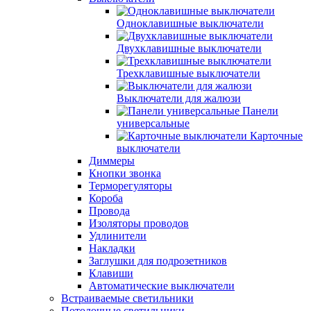
Одноклавишные выключатели
Двухклавишные выключатели
Трехклавишные выключатели
Выключатели для жалюзи
Панели
универсальные
Карточные
выключатели
Диммеры
Кнопки звонка
Терморегуляторы
Короба
Провода
Изоляторы проводов
Удлинители
Накладки
Заглушки для подрозетников
Клавиши
Автоматические выключатели
Встраиваемые светильники
Потолочные светильники