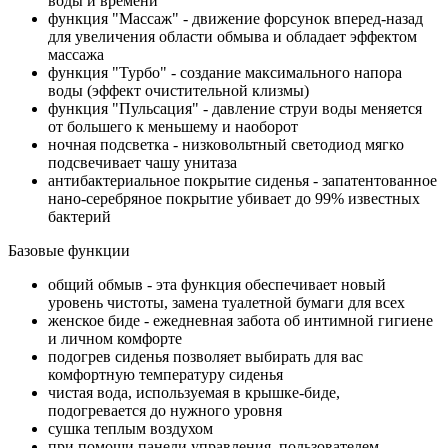
воды и времени
функция "Массаж" - движение форсунок вперед-назад
для увеличения области обмыва и обладает эффектом
массажа
функция "Турбо" - создание максимального напора
воды (эффект очистительной клизмы)
функция "Пульсация" - давление струи воды меняется
от большего к меньшему и наоборот
ночная подсветка - низковольтный светодиод мягко
подсвечивает чашу унитаза
антибактериальное покрытие сиденья - запатентованное
нано-серебряное покрытие убивает до 99% известных
бактерий
Базовые функции
общий обмыв - эта функция обеспечивает новый
уровень чистоты, замена туалетной бумаги для всех
женское биде - ежедневная забота об интимной гигиене
и личном комфорте
подогрев сиденья позволяет выбирать для вас
комфортную температуру сиденья
чистая вода, используемая в крышке-биде,
подогревается до нужного уровня
сушка теплым воздухом
при помощи панели управления, пользователем