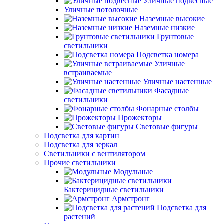
Уличные подвесные
Уличные потолочные
Наземные высокие
Наземные низкие
Грунтовые
светильники
Подсветка номера
Уличные
встраиваемые
Уличные настенные
Фасадные
светильники
Фонарные столбы
Прожекторы
Световые фигуры
Подсветка для картин
Подсветка для зеркал
Светильники с вентилятором
Прочие светильники
Модульные
Бактерицидные светильники
Армстронг
Подсветка для
растений