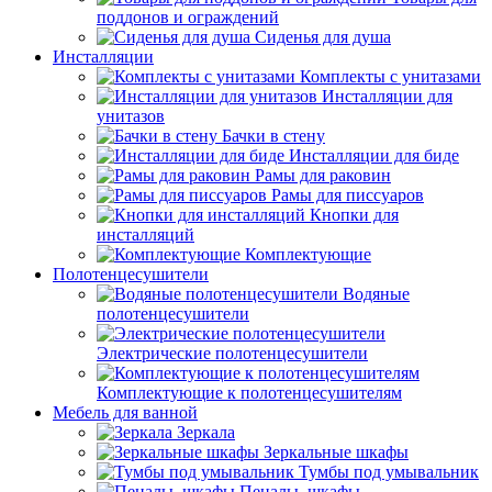
поддонов и ограждений
Сиденья для душа
Инсталляции
Комплекты с унитазами
Инсталляции для
унитазов
Бачки в стену
Инсталляции для биде
Рамы для раковин
Рамы для писсуаров
Кнопки для
инсталляций
Комплектующие
Полотенцесушители
Водяные
полотенцесушители
Электрические полотенцесушители
Комплектующие к полотенцесушителям
Мебель для ванной
Зеркала
Зеркальные шкафы
Тумбы под умывальник
Пеналы, шкафы