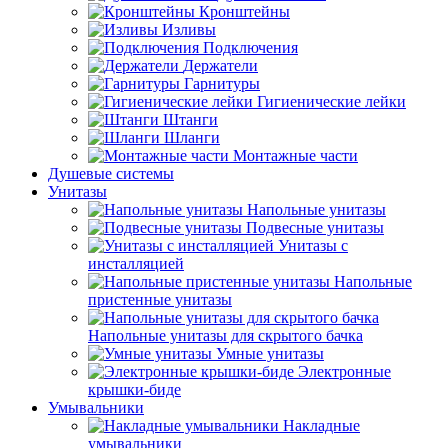
Кронштейны
Изливы
Подключения
Держатели
Гарнитуры
Гигиенические лейки
Штанги
Шланги
Монтажные части
Душевые системы
Унитазы
Напольные унитазы
Подвесные унитазы
Унитазы с
инсталляцией
Напольные
пристенные унитазы
Напольные унитазы для скрытого бачка
Умные унитазы
Электронные
крышки-биде
Умывальники
Накладные
умывальники