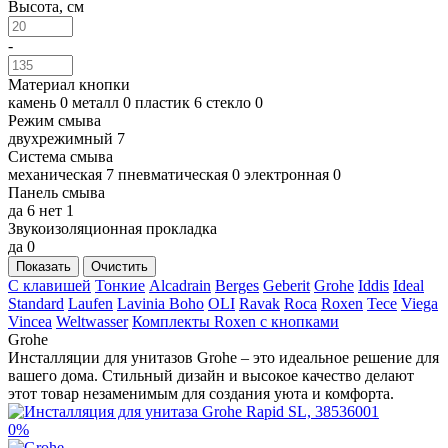
Высота, см
-
Материал кнопки
камень
0
металл
0
пластик
6
стекло
0
Режим смыва
двухрежимный
7
Система смыва
механическая
7
пневматическая
0
электронная
0
Панель смыва
да
6
нет
1
Звукоизоляционная прокладка
да
0
Показать
Очистить
С клавишей
Тонкие
Alcadrain
Berges
Geberit
Grohe
Iddis
Ideal
Standard
Laufen
Lavinia Boho
OLI
Ravak
Roca
Roxen
Tece
Viega
Vincea
Weltwasser
Комплекты Roxen с кнопками
Grohe
Инсталляции для унитазов Grohe – это идеальное решение для
вашего дома. Стильный дизайн и высокое качество делают
этот товар незаменимым для создания уюта и комфорта.
0%