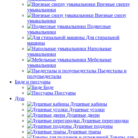
Врезные сверху
умывальники
Врезные снизу
умывальники
Подвесные
умывальники
Для стиральной
машины
Напольные
умывальники
Мебельные
умывальники
Пьедесталы и
полупьедесталы
Биде и писсуары
Биде
Писсуары
Душ
Душевые кабины
Душевые уголки
Душевые двери
Душевые перегородки
Душевые поддоны
Душевые трапы
Товары для