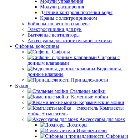
Модули управления
Модули расширения
Датчики контроля протечки воды
Краны с электроприводом
Бойлеры косвенного нагрева
Электросушилки для рук
Вытяжные вентиляторы
Аксессуары для отопительной техники
Сифоны, водосливы
Сифоны
Сифоны с
донным клапанами
Водосливы,
донные клапаны
Принадлежности
Кухня
Стальные мойки
Каменные мойки
Керамические мойки
Комплекты
мойка + смеситель
Аксессуары для моек
Дозаторы
Измельчители
Сифоны и