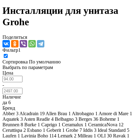
Инсталляции для унитаза
Grohe
Поделиться
Фильтр
1
Сортировка
По умолчанию
Выбрать по параметрам
Цена
-
Наличие
да
6
Бренд
Abber
3
Alcadrain
19
Allen Brau
1
Altrobagno
1
Amore di Mare
1
Aquatek
3
Asten Readle
4
Belbagno
3
Berges
36
Boheme
1
Brunnen
8
Burke
1
Caprigo
1
Ceramalux
1
CeramicaNova
12
Ceruttispa
2
Esbano
1
Geberit
1
Grohe
7
Iddis
3
Ideal Standard
5
Laufen
1
Lavinia Boho
114
Lemark
2
Milleau
1
OLI
30
Ravak
1