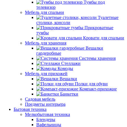
Тумбы под
телевизор
Мебель для спальни
Туалетные
столики, консоли
Прикроватные
тумбы
Кровати для спальни
Мебель для хранения
Вешалки
гардеробные
Системы хранения
Стеллажи
Комоды
Мебель для прихожей
Вешалки
Полки для обуви
Компакт-прихожие
Банкетки
Садовая мебель
Предметы интерьера
Бытовая техника
Мелкобытовая техника
Блендеры
Вафельницы