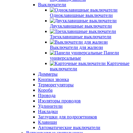
Выключатели
Одноклавишные выключатели
Двухклавишные выключатели
Трехклавишные выключатели
Выключатели для жалюзи
Панели
универсальные
Карточные
выключатели
Диммеры
Кнопки звонка
Терморегуляторы
Короба
Провода
Изоляторы проводов
Удлинители
Накладки
Заглушки для подрозетников
Клавиши
Автоматические выключатели
Встраиваемые светильники