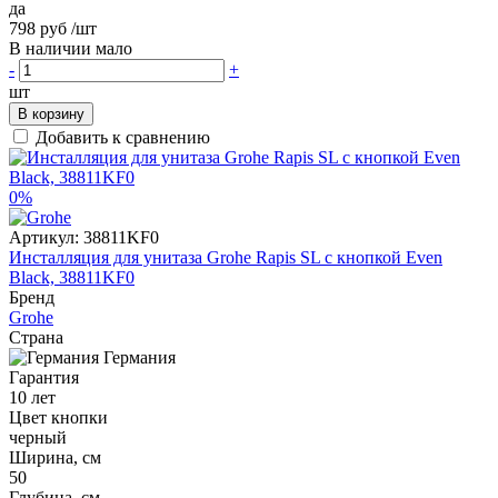
да
798 руб
/шт
В наличии мало
-
+
шт
В корзину
Добавить к сравнению
0%
Артикул:
38811KF0
Инсталляция для унитаза Grohe Rapis SL с кнопкой Even
Black, 38811KF0
Бренд
Grohe
Страна
Германия
Гарантия
10 лет
Цвет кнопки
черный
Ширина, см
50
Глубина, см