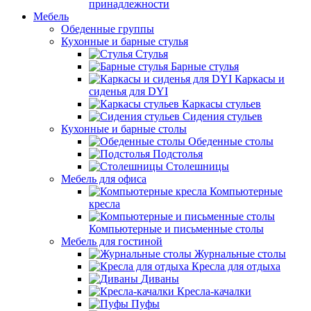
принадлежности
Мебель
Обеденные группы
Кухонные и барные стулья
Стулья
Барные стулья
Каркасы и
сиденья для DYI
Каркасы стульев
Сидения стульев
Кухонные и барные столы
Обеденные столы
Подстолья
Столешницы
Мебель для офиса
Компьютерные
кресла
Компьютерные и письменные столы
Мебель для гостиной
Журнальные столы
Кресла для отдыха
Диваны
Кресла-качалки
Пуфы