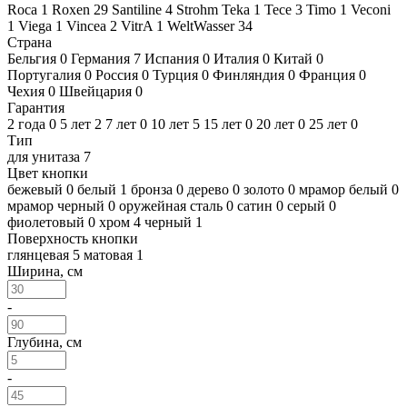
Roca
1
Roxen
29
Santiline
4
Strohm Teka
1
Tece
3
Timo
1
Veconi
1
Viega
1
Vincea
2
VitrA
1
WeltWasser
34
Страна
Бельгия
0
Германия
7
Испания
0
Италия
0
Китай
0
Португалия
0
Россия
0
Турция
0
Финляндия
0
Франция
0
Чехия
0
Швейцария
0
Гарантия
2 года
0
5 лет
2
7 лет
0
10 лет
5
15 лет
0
20 лет
0
25 лет
0
Тип
для унитаза
7
Цвет кнопки
бежевый
0
белый
1
бронза
0
дерево
0
золото
0
мрамор белый
0
мрамор черный
0
оружейная сталь
0
сатин
0
серый
0
фиолетовый
0
хром
4
черный
1
Поверхность кнопки
глянцевая
5
матовая
1
Ширина, см
-
Глубина, см
-