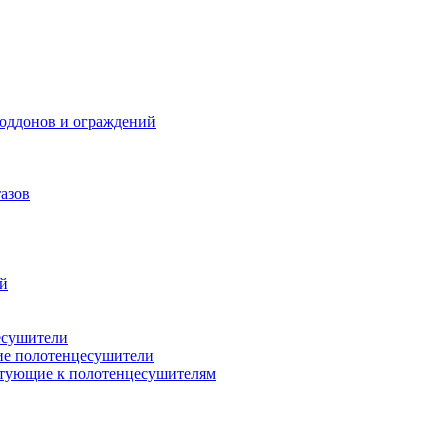
поддонов и ограждений
азов
ий
есушители
ие полотенцесушители
тующие к полотенцесушителям