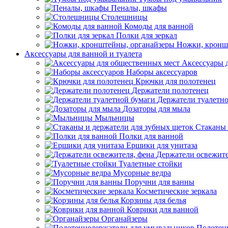
Пеналы, шкафы
Столешницы
Комоды для ванной
Полки для зеркал
Ножки, кронш
Аксессуары для ванной и туалета
Аксессуары 
Наборы аксессуаров
Крючки для полотенец
Держатели полотенец
Держатели туалетн
Дозаторы для мыла
Мыльницы
Стаканы 
Полки для ванной
Ершики для унитаза
Держатели освежите
Туалетные стойки
Мусорные ведра
Поручни для ванны
Косметические зеркала
Корзины для белья
Коврики для ванной
Органайзеры
Полотен