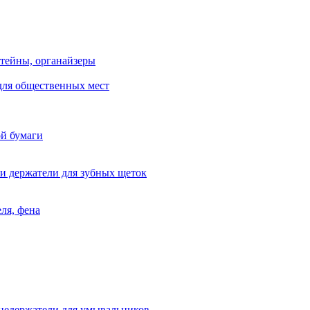
тейны, органайзеры
для общественных мест
ой бумаги
и держатели для зубных щеток
ля, фена
цедержатели для умывальников