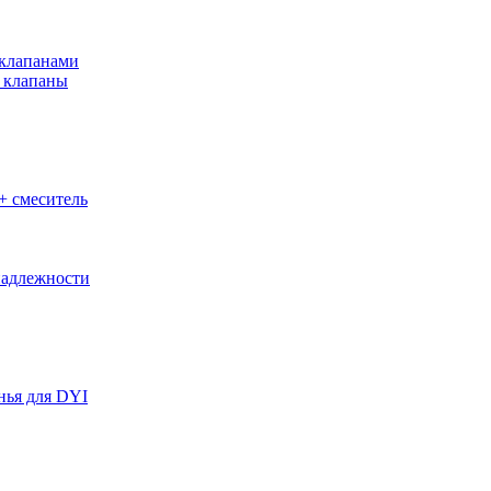
клапанами
 клапаны
+ смеситель
адлежности
нья для DYI