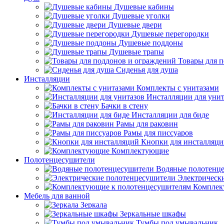
Душевые кабины
Душевые уголки
Душевые двери
Душевые перегородки
Душевые поддоны
Душевые трапы
Товары для 
Сиденья для душа
Инсталляции
Комплекты с унитазами
Инсталляции для унит
Бачки в стену
Инсталляции для биде
Рамы для раковин
Рамы для писсуаров
Кнопки для инсталляц
Комплектующие
Полотенцесушители
Водяные полотенц
Электрическ
Комплек
Мебель для ванной
Зеркала
Зеркальные шкафы
Тумбы под умывальник