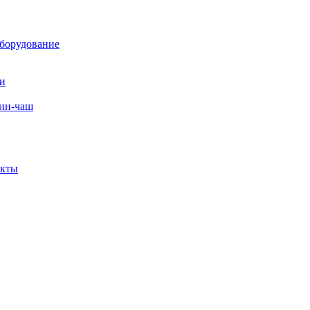
борудование
ли
вин-чаш
екты