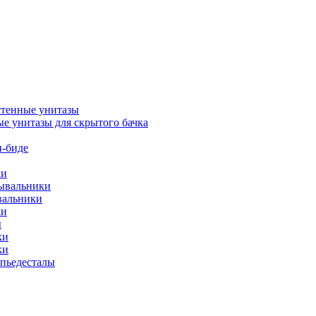
тенные унитазы
е унитазы для скрытого бачка
-биде
ки
мывальники
вальники
ки
ы
ки
ки
упьедесталы