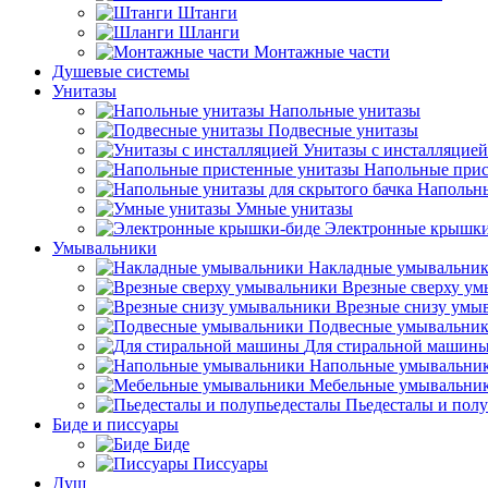
Штанги
Шланги
Монтажные части
Душевые системы
Унитазы
Напольные унитазы
Подвесные унитазы
Унитазы с инсталляцией
Напольные прис
Напольны
Умные унитазы
Электронные крышки
Умывальники
Накладные умывальни
Врезные сверху у
Врезные снизу умы
Подвесные умывальни
Для стиральной машин
Напольные умывальни
Мебельные умывальни
Пьедесталы и пол
Биде и писсуары
Биде
Писсуары
Душ