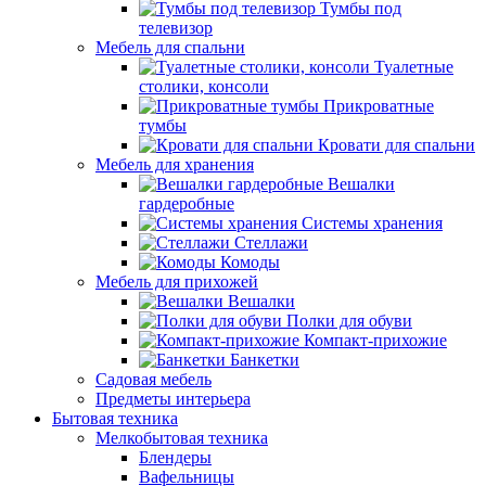
Тумбы под
телевизор
Мебель для спальни
Туалетные
столики, консоли
Прикроватные
тумбы
Кровати для спальни
Мебель для хранения
Вешалки
гардеробные
Системы хранения
Стеллажи
Комоды
Мебель для прихожей
Вешалки
Полки для обуви
Компакт-прихожие
Банкетки
Садовая мебель
Предметы интерьера
Бытовая техника
Мелкобытовая техника
Блендеры
Вафельницы