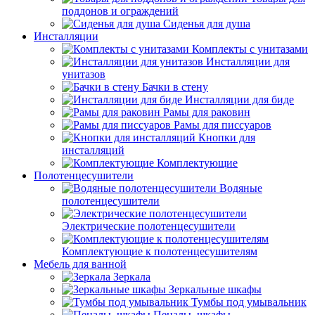
поддонов и ограждений
Сиденья для душа
Инсталляции
Комплекты с унитазами
Инсталляции для
унитазов
Бачки в стену
Инсталляции для биде
Рамы для раковин
Рамы для писсуаров
Кнопки для
инсталляций
Комплектующие
Полотенцесушители
Водяные
полотенцесушители
Электрические полотенцесушители
Комплектующие к полотенцесушителям
Мебель для ванной
Зеркала
Зеркальные шкафы
Тумбы под умывальник
Пеналы, шкафы