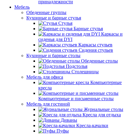
принадлежности
Мебель
Обеденные группы
Кухонные и барные стулья
Стулья
Барные стулья
Каркасы и
сиденья для DYI
Каркасы стульев
Сидения стульев
Кухонные и барные столы
Обеденные столы
Подстолья
Столешницы
Мебель для офиса
Компьютерные
кресла
Компьютерные и письменные столы
Мебель для гостиной
Журнальные столы
Кресла для отдыха
Диваны
Кресла-качалки
Пуфы