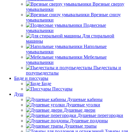
Врезные сверху
умывальники
Врезные снизу
умывальники
Подвесные
умывальники
Для стиральной
машины
Напольные
умывальники
Мебельные
умывальники
Пьедесталы и
полупьедесталы
Биде и писсуары
Биде
Писсуары
Душ
Душевые кабины
Душевые уголки
Душевые двери
Душевые перегородки
Душевые поддоны
Душевые трапы
Товары для