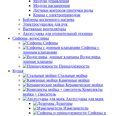
Модули управления
Модули расширения
Датчики контроля протечки воды
Краны с электроприводом
Бойлеры косвенного нагрева
Электросушилки для рук
Вытяжные вентиляторы
Аксессуары для отопительной техники
Сифоны, водосливы
Сифоны
Сифоны с
донным клапанами
Водосливы,
донные клапаны
Принадлежности
Кухня
Стальные мойки
Каменные мойки
Керамические мойки
Комплекты
мойка + смеситель
Аксессуары для моек
Дозаторы
Измельчители
Сифоны и