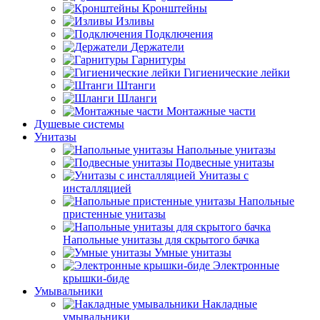
Кронштейны
Изливы
Подключения
Держатели
Гарнитуры
Гигиенические лейки
Штанги
Шланги
Монтажные части
Душевые системы
Унитазы
Напольные унитазы
Подвесные унитазы
Унитазы с
инсталляцией
Напольные
пристенные унитазы
Напольные унитазы для скрытого бачка
Умные унитазы
Электронные
крышки-биде
Умывальники
Накладные
умывальники