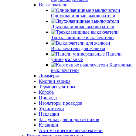
Выключатели
Одноклавишные выключатели
Двухклавишные выключатели
Трехклавишные выключатели
Выключатели для жалюзи
Панели
универсальные
Карточные
выключатели
Диммеры
Кнопки звонка
Терморегуляторы
Короба
Провода
Изоляторы проводов
Удлинители
Накладки
Заглушки для подрозетников
Клавиши
Автоматические выключатели
Встраиваемые светильники