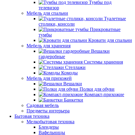
Тумбы под
телевизор
Мебель для спальни
Туалетные
столики, консоли
Прикроватные
тумбы
Кровати для спальни
Мебель для хранения
Вешалки
гардеробные
Системы хранения
Стеллажи
Комоды
Мебель для прихожей
Вешалки
Полки для обуви
Компакт-прихожие
Банкетки
Садовая мебель
Предметы интерьера
Бытовая техника
Мелкобытовая техника
Блендеры
Вафельницы