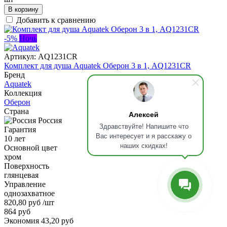
В корзину
Добавить к сравнению
-5%
Ночь
Артикул:
AQ1231CR
Комплект для душа Aquatek Оберон 3 в 1, AQ1231CR
Бренд
Aquatek
Коллекция
Оберон
Страна
Алексей
Россия
Здравствуйте! Напишите что
Гарантия
Вас интересует и я расскажу о
10 лет
наших скидках!
Основной цвет
хром
Поверхность
глянцевая
Управление
однозахватное
820,80 руб
/шт
864 руб
Экономия 43,20 руб