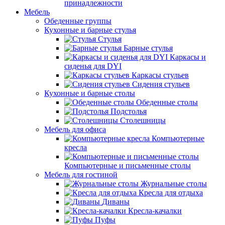
принадлежности
Мебель
Обеденные группы
Кухонные и барные стулья
Стулья
Барные стулья
Каркасы и
сиденья для DYI
Каркасы стульев
Сидения стульев
Кухонные и барные столы
Обеденные столы
Подстолья
Столешницы
Мебель для офиса
Компьютерные
кресла
Компьютерные и письменные столы
Мебель для гостиной
Журнальные столы
Кресла для отдыха
Диваны
Кресла-качалки
Пуфы