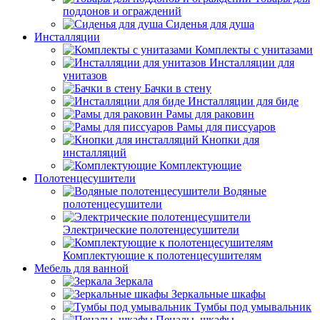
поддонов и ограждений
Сиденья для душа
Инсталляции
Комплекты с унитазами
Инсталляции для
унитазов
Бачки в стену
Инсталляции для биде
Рамы для раковин
Рамы для писсуаров
Кнопки для
инсталляций
Комплектующие
Полотенцесушители
Водяные
полотенцесушители
Электрические полотенцесушители
Комплектующие к полотенцесушителям
Мебель для ванной
Зеркала
Зеркальные шкафы
Тумбы под умывальник
Пеналы, шкафы