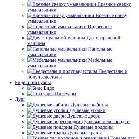
Врезные сверху
умывальники
Врезные снизу
умывальники
Подвесные
умывальники
Для стиральной
машины
Напольные
умывальники
Мебельные
умывальники
Пьедесталы и
полупьедесталы
Биде и писсуары
Биде
Писсуары
Душ
Душевые кабины
Душевые уголки
Душевые двери
Душевые перегородки
Душевые поддоны
Душевые трапы
Товары для