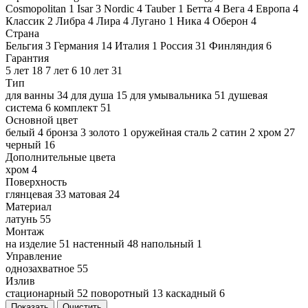
Cosmopolitan
1
Isar
3
Nordic
4
Tauber
1
Бетта
4
Вега
4
Европа
4
Классик
2
Либра
4
Лира
4
Лугано
1
Ника
4
Оберон
4
Страна
Бельгия
3
Германия
14
Италия
1
Россия
31
Финляндия
6
Гарантия
5 лет
18
7 лет
6
10 лет
31
Тип
для ванны
34
для душа
15
для умывальника
51
душевая
система
6
комплект
51
Основной цвет
белый
4
бронза
3
золото
1
оружейная сталь
2
сатин
2
хром
27
черный
16
Дополнительные цвета
хром
4
Поверхность
глянцевая
33
матовая
24
Материал
латунь
55
Монтаж
на изделие
51
настенный
48
напольный
1
Управление
однозахватное
55
Излив
стационарный
52
поворотный
13
каскадный
6
Показать
Очистить