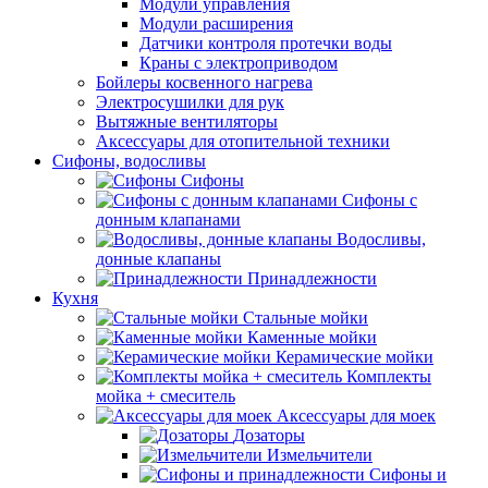
Модули управления
Модули расширения
Датчики контроля протечки воды
Краны с электроприводом
Бойлеры косвенного нагрева
Электросушилки для рук
Вытяжные вентиляторы
Аксессуары для отопительной техники
Сифоны, водосливы
Сифоны
Сифоны с
донным клапанами
Водосливы,
донные клапаны
Принадлежности
Кухня
Стальные мойки
Каменные мойки
Керамические мойки
Комплекты
мойка + смеситель
Аксессуары для моек
Дозаторы
Измельчители
Сифоны и