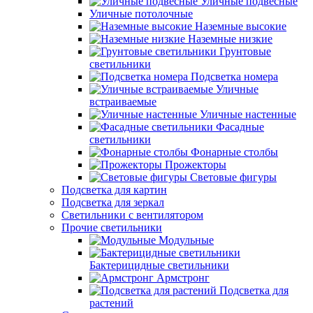
Уличные подвесные
Уличные потолочные
Наземные высокие
Наземные низкие
Грунтовые
светильники
Подсветка номера
Уличные
встраиваемые
Уличные настенные
Фасадные
светильники
Фонарные столбы
Прожекторы
Световые фигуры
Подсветка для картин
Подсветка для зеркал
Светильники с вентилятором
Прочие светильники
Модульные
Бактерицидные светильники
Армстронг
Подсветка для
растений