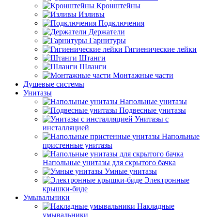
Кронштейны
Изливы
Подключения
Держатели
Гарнитуры
Гигиенические лейки
Штанги
Шланги
Монтажные части
Душевые системы
Унитазы
Напольные унитазы
Подвесные унитазы
Унитазы с
инсталляцией
Напольные
пристенные унитазы
Напольные унитазы для скрытого бачка
Умные унитазы
Электронные
крышки-биде
Умывальники
Накладные
умывальники