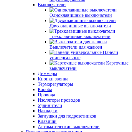
Выключатели
Одноклавишные выключатели
Двухклавишные выключатели
Трехклавишные выключатели
Выключатели для жалюзи
Панели
универсальные
Карточные
выключатели
Диммеры
Кнопки звонка
Терморегуляторы
Короба
Провода
Изоляторы проводов
Удлинители
Накладки
Заглушки для подрозетников
Клавиши
Автоматические выключатели
Встраиваемые светильники