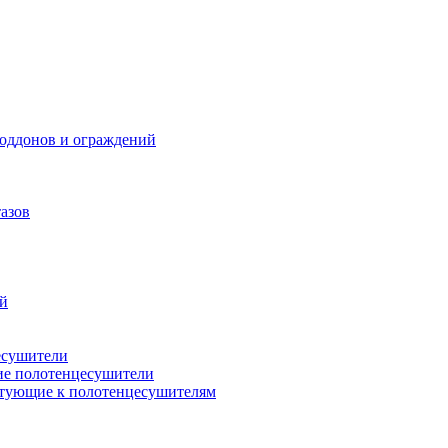
поддонов и ограждений
азов
ий
есушители
ие полотенцесушители
тующие к полотенцесушителям