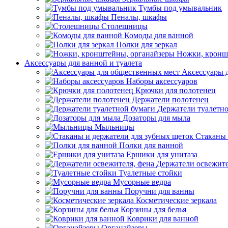
Тумбы под умывальник
Пеналы, шкафы
Столешницы
Комоды для ванной
Полки для зеркал
Ножки, кронш
Аксессуары для ванной и туалета
Аксессуары 
Наборы аксессуаров
Крючки для полотенец
Держатели полотенец
Держатели туалетн
Дозаторы для мыла
Мыльницы
Стаканы 
Полки для ванной
Ершики для унитаза
Держатели освежите
Туалетные стойки
Мусорные ведра
Поручни для ванны
Косметические зеркала
Корзины для белья
Коврики для ванной
Органайзеры