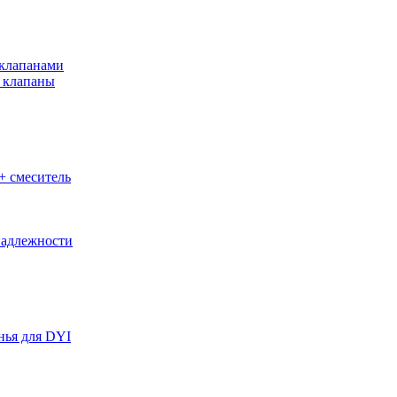
клапанами
 клапаны
+ смеситель
адлежности
нья для DYI