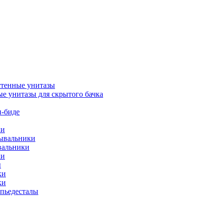
тенные унитазы
е унитазы для скрытого бачка
-биде
ки
мывальники
вальники
ки
ы
ки
ки
упьедесталы