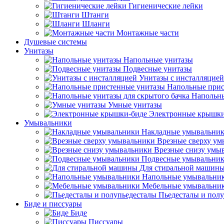
Гигиенические лейки
Штанги
Шланги
Монтажные части
Душевые системы
Унитазы
Напольные унитазы
Подвесные унитазы
Унитазы с инсталляцией
Напольные прис
Напольны
Умные унитазы
Электронные крышки
Умывальники
Накладные умывальни
Врезные сверху у
Врезные снизу умы
Подвесные умывальни
Для стиральной машин
Напольные умывальни
Мебельные умывальни
Пьедесталы и пол
Биде и писсуары
Биде
Писсуары