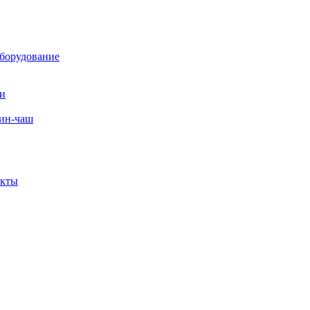
борудование
ли
вин-чаш
екты