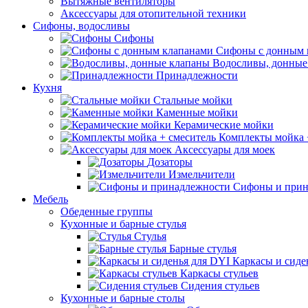
Вытяжные вентиляторы
Аксессуары для отопительной техники
Сифоны, водосливы
Сифоны
Сифоны с донным 
Водосливы, донные
Принадлежности
Кухня
Стальные мойки
Каменные мойки
Керамические мойки
Комплекты мойка 
Аксессуары для моек
Дозаторы
Измельчители
Сифоны и прин
Мебель
Обеденные группы
Кухонные и барные стулья
Стулья
Барные стулья
Каркасы и сиде
Каркасы стульев
Сидения стульев
Кухонные и барные столы