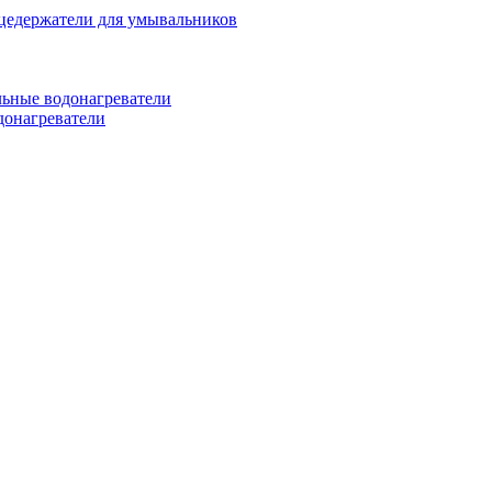
цедержатели для умывальников
ьные водонагреватели
донагреватели