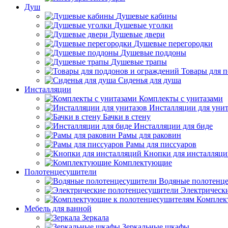
Душ
Душевые кабины
Душевые уголки
Душевые двери
Душевые перегородки
Душевые поддоны
Душевые трапы
Товары для 
Сиденья для душа
Инсталляции
Комплекты с унитазами
Инсталляции для унит
Бачки в стену
Инсталляции для биде
Рамы для раковин
Рамы для писсуаров
Кнопки для инсталляц
Комплектующие
Полотенцесушители
Водяные полотенц
Электрическ
Комплек
Мебель для ванной
Зеркала
Зеркальные шкафы