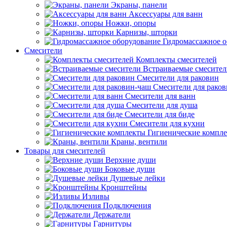
Экраны, панели
Аксессуары для ванн
Ножки, опоры
Карнизы, шторки
Гидромассажное о
Смесители
Комплекты смесителей
Встраиваемые смесите
Смесители для раковин
Смесители для рако
Смесители для ванн
Смесители для душа
Смесители для биде
Смесители для кухни
Гигиенические компл
Краны, вентили
Товары для смесителей
Верхние души
Боковые души
Душевые лейки
Кронштейны
Изливы
Подключения
Держатели
Гарнитуры