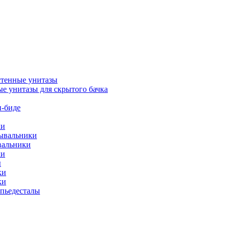
тенные унитазы
е унитазы для скрытого бачка
-биде
ки
мывальники
вальники
ки
ы
ки
ки
упьедесталы