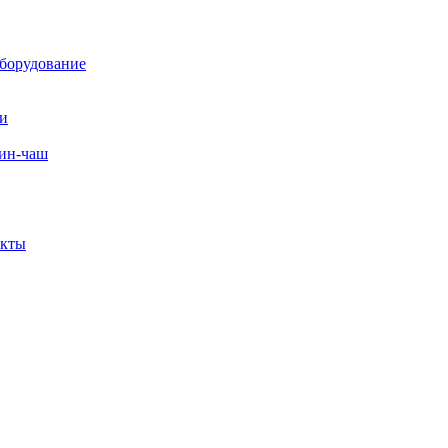
борудование
ли
вин-чаш
екты