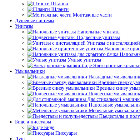
Штанги
Шланги
Монтажные части
Душевые системы
Унитазы
Напольные унитазы
Подвесные унитазы
Унитазы с инсталляцией
Напольные прис
Напольны
Умные унитазы
Электронные крышки
Умывальники
Накладные умывальни
Врезные сверху у
Врезные снизу умы
Подвесные умывальни
Для стиральной машин
Напольные умывальни
Мебельные умывальни
Пьедесталы и пол
Биде и писсуары
Биде
Писсуары
Душ