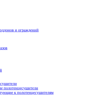
поддонов и ограждений
азов
ий
есушители
ие полотенцесушители
тующие к полотенцесушителям