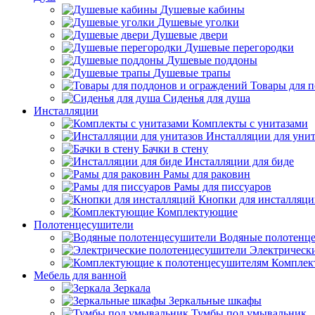
Душевые кабины
Душевые уголки
Душевые двери
Душевые перегородки
Душевые поддоны
Душевые трапы
Товары для 
Сиденья для душа
Инсталляции
Комплекты с унитазами
Инсталляции для унит
Бачки в стену
Инсталляции для биде
Рамы для раковин
Рамы для писсуаров
Кнопки для инсталляц
Комплектующие
Полотенцесушители
Водяные полотенц
Электрическ
Комплек
Мебель для ванной
Зеркала
Зеркальные шкафы
Тумбы под умывальник