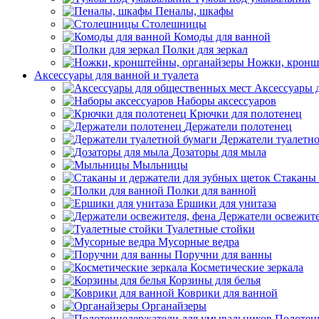
Пеналы, шкафы
Столешницы
Комоды для ванной
Полки для зеркал
Ножки, кронш
Аксессуары для ванной и туалета
Аксессуары 
Наборы аксессуаров
Крючки для полотенец
Держатели полотенец
Держатели туалетн
Дозаторы для мыла
Мыльницы
Стаканы 
Полки для ванной
Ершики для унитаза
Держатели освежите
Туалетные стойки
Мусорные ведра
Поручни для ванны
Косметические зеркала
Корзины для белья
Коврики для ванной
Органайзеры
Полотен