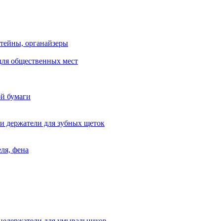
тейны, органайзеры
для общественных мест
ой бумаги
и держатели для зубных щеток
ля, фена
цедержатели для умывальников