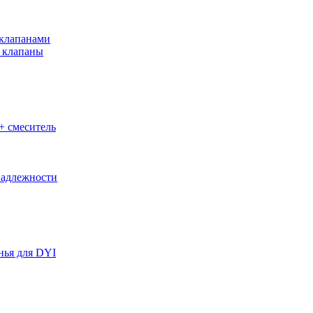
клапанами
 клапаны
+ смеситель
адлежности
нья для DYI