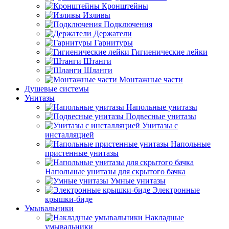
Кронштейны
Изливы
Подключения
Держатели
Гарнитуры
Гигиенические лейки
Штанги
Шланги
Монтажные части
Душевые системы
Унитазы
Напольные унитазы
Подвесные унитазы
Унитазы с
инсталляцией
Напольные
пристенные унитазы
Напольные унитазы для скрытого бачка
Умные унитазы
Электронные
крышки-биде
Умывальники
Накладные
умывальники