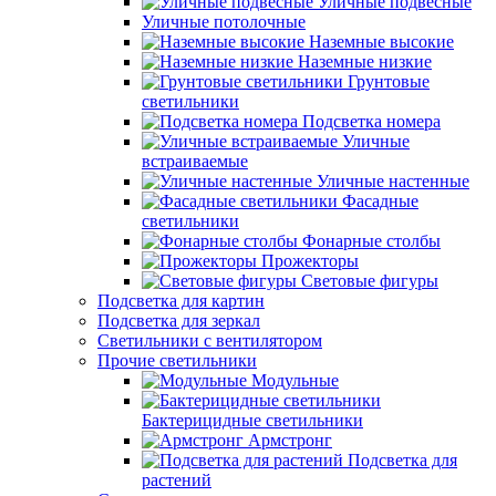
Уличные подвесные
Уличные потолочные
Наземные высокие
Наземные низкие
Грунтовые
светильники
Подсветка номера
Уличные
встраиваемые
Уличные настенные
Фасадные
светильники
Фонарные столбы
Прожекторы
Световые фигуры
Подсветка для картин
Подсветка для зеркал
Светильники с вентилятором
Прочие светильники
Модульные
Бактерицидные светильники
Армстронг
Подсветка для
растений