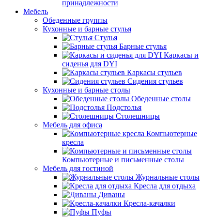
принадлежности
Мебель
Обеденные группы
Кухонные и барные стулья
Стулья
Барные стулья
Каркасы и
сиденья для DYI
Каркасы стульев
Сидения стульев
Кухонные и барные столы
Обеденные столы
Подстолья
Столешницы
Мебель для офиса
Компьютерные
кресла
Компьютерные и письменные столы
Мебель для гостиной
Журнальные столы
Кресла для отдыха
Диваны
Кресла-качалки
Пуфы