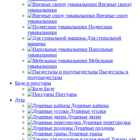
Врезные сверху
умывальники
Врезные снизу
умывальники
Подвесные
умывальники
Для стиральной
машины
Напольные
умывальники
Мебельные
умывальники
Пьедесталы и
полупьедесталы
Биде и писсуары
Биде
Писсуары
Душ
Душевые кабины
Душевые уголки
Душевые двери
Душевые перегородки
Душевые поддоны
Душевые трапы
Товары для