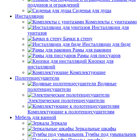
поддонов и ограждений
Сиденья для душа
Инсталляции
Комплекты с унитазами
Инсталляции для
унитазов
Бачки в стену
Инсталляции для биде
Рамы для раковин
Рамы для писсуаров
Кнопки для
инсталляций
Комплектующие
Полотенцесушители
Водяные
полотенцесушители
Электрические полотенцесушители
Комплектующие к полотенцесушителям
Мебель для ванной
Зеркала
Зеркальные шкафы
Тумбы под умывальник
Пеналы, шкафы