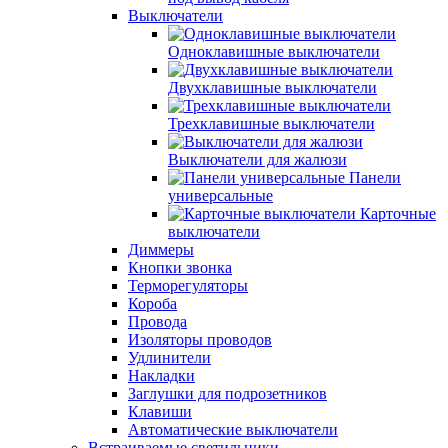
Выключатели
Одноклавишные выключатели
Двухклавишные выключатели
Трехклавишные выключатели
Выключатели для жалюзи
Панели
универсальные
Карточные
выключатели
Диммеры
Кнопки звонка
Терморегуляторы
Короба
Провода
Изоляторы проводов
Удлинители
Накладки
Заглушки для подрозетников
Клавиши
Автоматические выключатели
Встраиваемые светильники