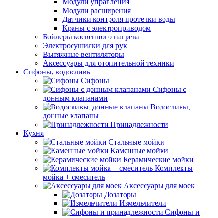
Модули управления
Модули расширения
Датчики контроля протечки воды
Краны с электроприводом
Бойлеры косвенного нагрева
Электросушилки для рук
Вытяжные вентиляторы
Аксессуары для отопительной техники
Сифоны, водосливы
Сифоны
Сифоны с
донным клапанами
Водосливы,
донные клапаны
Принадлежности
Кухня
Стальные мойки
Каменные мойки
Керамические мойки
Комплекты
мойка + смеситель
Аксессуары для моек
Дозаторы
Измельчители
Сифоны и