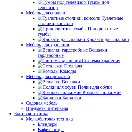
Тумбы под
телевизор
Мебель для спальни
Туалетные
столики, консоли
Прикроватные
тумбы
Кровати для спальни
Мебель для хранения
Вешалки
гардеробные
Системы хранения
Стеллажи
Комоды
Мебель для прихожей
Вешалки
Полки для обуви
Компакт-прихожие
Банкетки
Садовая мебель
Предметы интерьера
Бытовая техника
Мелкобытовая техника
Блендеры
Вафельницы