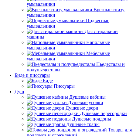
умывальники
Врезные снизу
умывальники
Подвесные
умывальники
Для стиральной
машины
Напольные
умывальники
Мебельные
умывальники
Пьедесталы и
полупьедесталы
Биде и писсуары
Биде
Писсуары
Душ
Душевые кабины
Душевые уголки
Душевые двери
Душевые перегородки
Душевые поддоны
Душевые трапы
Товары для
поддонов и ограждений