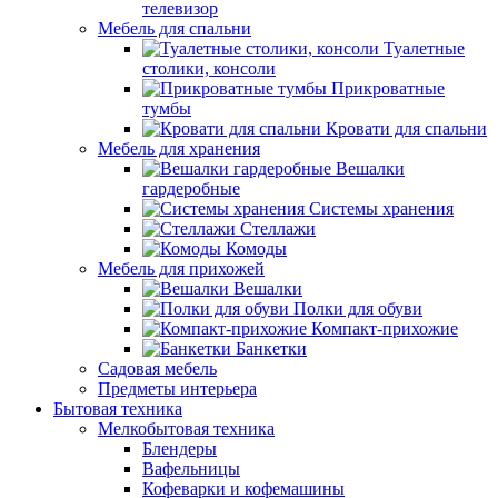
телевизор
Мебель для спальни
Туалетные
столики, консоли
Прикроватные
тумбы
Кровати для спальни
Мебель для хранения
Вешалки
гардеробные
Системы хранения
Стеллажи
Комоды
Мебель для прихожей
Вешалки
Полки для обуви
Компакт-прихожие
Банкетки
Садовая мебель
Предметы интерьера
Бытовая техника
Мелкобытовая техника
Блендеры
Вафельницы
Кофеварки и кофемашины