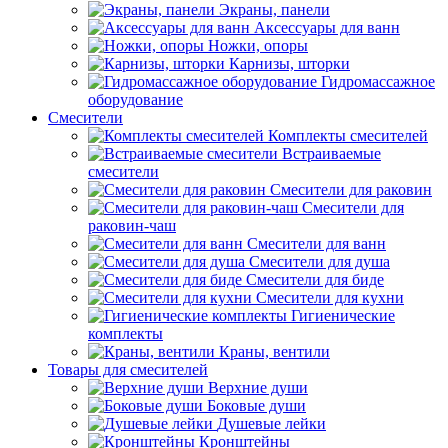
Экраны, панели
Аксессуары для ванн
Ножки, опоры
Карнизы, шторки
Гидромассажное
оборудование
Смесители
Комплекты смесителей
Встраиваемые
смесители
Смесители для раковин
Смесители для
раковин-чаш
Смесители для ванн
Смесители для душа
Смесители для биде
Смесители для кухни
Гигиенические
комплекты
Краны, вентили
Товары для смесителей
Верхние души
Боковые души
Душевые лейки
Кронштейны