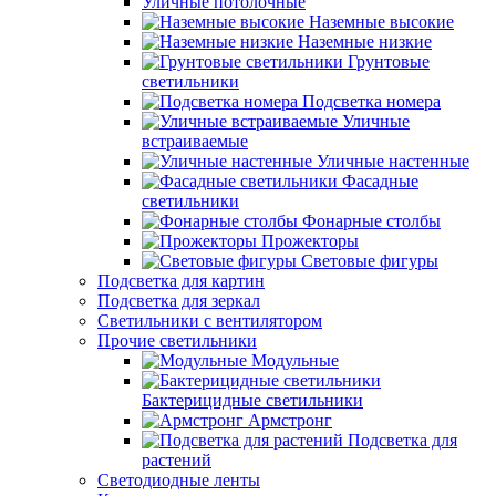
Уличные потолочные
Наземные высокие
Наземные низкие
Грунтовые
светильники
Подсветка номера
Уличные
встраиваемые
Уличные настенные
Фасадные
светильники
Фонарные столбы
Прожекторы
Световые фигуры
Подсветка для картин
Подсветка для зеркал
Светильники с вентилятором
Прочие светильники
Модульные
Бактерицидные светильники
Армстронг
Подсветка для
растений
Светодиодные ленты