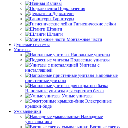
Изливы
Подключения
Держатели
Гарнитуры
Гигиенические лейки
Штанги
Шланги
Монтажные части
Душевые системы
Унитазы
Напольные унитазы
Подвесные унитазы
Унитазы с
инсталляцией
Напольные
пристенные унитазы
Напольные унитазы для скрытого бачка
Умные унитазы
Электронные
крышки-биде
Умывальники
Накладные
умывальники
Врезные сверху