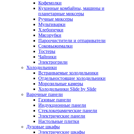
Кофемолки
Кухонные комбайны, машины и
планетарные миксеры
Ручные миксеры
Мультиварки
Хлебопечки
Мясорубки
Пароочистители и отпариватели
Соковыжималки
Тостеры
Чайники
Электрогрили
Холодильники
Встраиваемые холодильники
Отдельностоящие холодильники
Морозильные камеры
Холодильники Slide by Slide
Варочные панели
Газовые панели
Индукционные панели
Стеклокерамические панели
Электрические панели
Настольные плитки
Духовые шкафы
Электрические шкафы