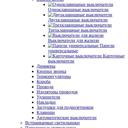
Одноклавишные выключатели
Двухклавишные выключатели
Трехклавишные выключатели
Выключатели для жалюзи
Панели
универсальные
Карточные
выключатели
Диммеры
Кнопки звонка
Терморегуляторы
Короба
Провода
Изоляторы проводов
Удлинители
Накладки
Заглушки для подрозетников
Клавиши
Автоматические выключатели
Встраиваемые светильники
Потолочные светильники