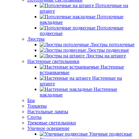
Потолочные на
штанге
Потолочные
накладные
Потолочные
подвесные
Люстры
Люстры потолочные
Люстры подвесные
Люстры на штанге
Настенные светильники
Настенные
встраиваемые
Настенные на
штанге
Настенные
накладные
Бра
Торшеры
Настольные лампы
Споты
Трековые светильники
Уличное освещение
Уличные подвесные