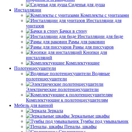
Сиденья для душа
Инсталляции
Комплекты с унитазами
Инсталляции для
унитазов
Бачки в стену
Инсталляции для биде
Рамы для раковин
Рамы для писсуаров
Кнопки для
инсталляций
Комплектующие
Полотенцесушители
Водяные
полотенцесушители
Электрические полотенцесушители
Комплектующие к полотенцесушителям
Мебель для ванной
Зеркала
Зеркальные шкафы
Тумбы под умывальник
Пеналы, шкафы
Столешницы