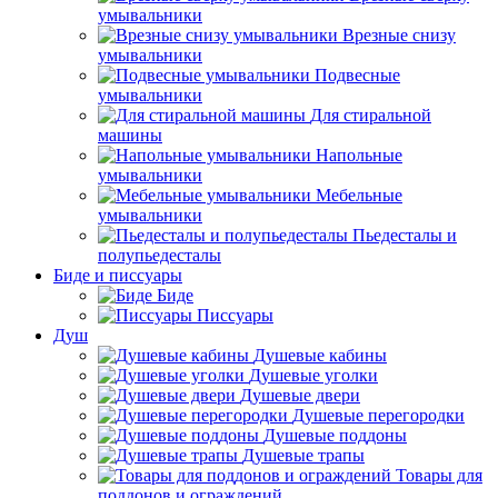
умывальники
Врезные снизу
умывальники
Подвесные
умывальники
Для стиральной
машины
Напольные
умывальники
Мебельные
умывальники
Пьедесталы и
полупьедесталы
Биде и писсуары
Биде
Писсуары
Душ
Душевые кабины
Душевые уголки
Душевые двери
Душевые перегородки
Душевые поддоны
Душевые трапы
Товары для
поддонов и ограждений