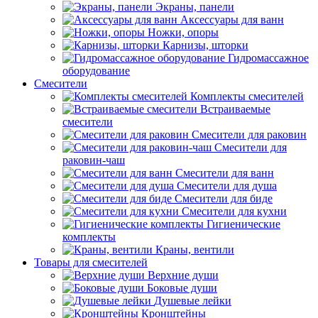
Экраны, панели
Аксессуары для ванн
Ножки, опоры
Карнизы, шторки
Гидромассажное
оборудование
Смесители
Комплекты смесителей
Встраиваемые
смесители
Смесители для раковин
Смесители для
раковин-чаш
Смесители для ванн
Смесители для душа
Смесители для биде
Смесители для кухни
Гигиенические
комплекты
Краны, вентили
Товары для смесителей
Верхние души
Боковые души
Душевые лейки
Кронштейны