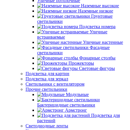
Уличные потолочные
Наземные высокие
Наземные низкие
Грунтовые
светильники
Подсветка номера
Уличные
встраиваемые
Уличные настенные
Фасадные
светильники
Фонарные столбы
Прожекторы
Световые фигуры
Подсветка для картин
Подсветка для зеркал
Светильники с вентилятором
Прочие светильники
Модульные
Бактерицидные светильники
Армстронг
Подсветка для
растений
Светодиодные ленты