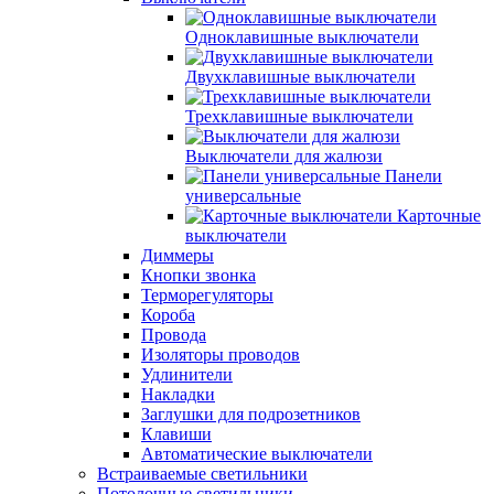
Одноклавишные выключатели
Двухклавишные выключатели
Трехклавишные выключатели
Выключатели для жалюзи
Панели
универсальные
Карточные
выключатели
Диммеры
Кнопки звонка
Терморегуляторы
Короба
Провода
Изоляторы проводов
Удлинители
Накладки
Заглушки для подрозетников
Клавиши
Автоматические выключатели
Встраиваемые светильники
Потолочные светильники