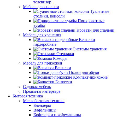
телевизор
Мебель для спальни
Туалетные
столики, консоли
Прикроватные
тумбы
Кровати для спальни
Мебель для хранения
Вешалки
гардеробные
Системы хранения
Стеллажи
Комоды
Мебель для прихожей
Вешалки
Полки для обуви
Компакт-прихожие
Банкетки
Садовая мебель
Предметы интерьера
Бытовая техника
Мелкобытовая техника
Блендеры
Вафельницы
Кофеварки и кофемашины