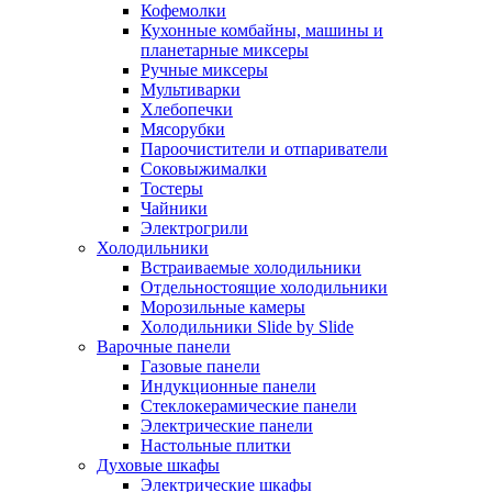
Кофемолки
Кухонные комбайны, машины и
планетарные миксеры
Ручные миксеры
Мультиварки
Хлебопечки
Мясорубки
Пароочистители и отпариватели
Соковыжималки
Тостеры
Чайники
Электрогрили
Холодильники
Встраиваемые холодильники
Отдельностоящие холодильники
Морозильные камеры
Холодильники Slide by Slide
Варочные панели
Газовые панели
Индукционные панели
Стеклокерамические панели
Электрические панели
Настольные плитки
Духовые шкафы
Электрические шкафы