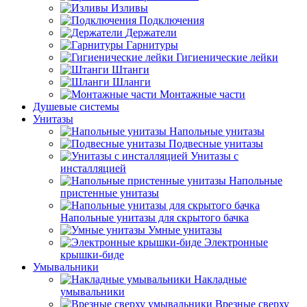
Изливы
Подключения
Держатели
Гарнитуры
Гигиенические лейки
Штанги
Шланги
Монтажные части
Душевые системы
Унитазы
Напольные унитазы
Подвесные унитазы
Унитазы с
инсталляцией
Напольные
пристенные унитазы
Напольные унитазы для скрытого бачка
Умные унитазы
Электронные
крышки-биде
Умывальники
Накладные
умывальники
Врезные сверху