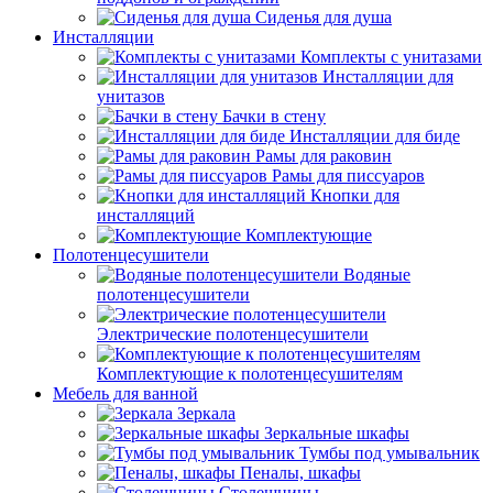
Сиденья для душа
Инсталляции
Комплекты с унитазами
Инсталляции для
унитазов
Бачки в стену
Инсталляции для биде
Рамы для раковин
Рамы для писсуаров
Кнопки для
инсталляций
Комплектующие
Полотенцесушители
Водяные
полотенцесушители
Электрические полотенцесушители
Комплектующие к полотенцесушителям
Мебель для ванной
Зеркала
Зеркальные шкафы
Тумбы под умывальник
Пеналы, шкафы
Столешницы