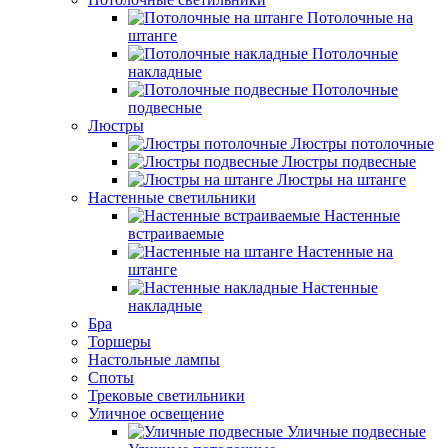
Потолочные на
штанге
Потолочные
накладные
Потолочные
подвесные
Люстры
Люстры потолочные
Люстры подвесные
Люстры на штанге
Настенные светильники
Настенные
встраиваемые
Настенные на
штанге
Настенные
накладные
Бра
Торшеры
Настольные лампы
Споты
Трековые светильники
Уличное освещение
Уличные подвесные