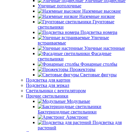
Уличные подвесные
Уличные потолочные
Наземные высокие
Наземные низкие
Грунтовые
светильники
Подсветка номера
Уличные
встраиваемые
Уличные настенные
Фасадные
светильники
Фонарные столбы
Прожекторы
Световые фигуры
Подсветка для картин
Подсветка для зеркал
Светильники с вентилятором
Прочие светильники
Модульные
Бактерицидные светильники
Армстронг
Подсветка для
растений