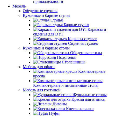
принадлежности
Мебель
Обеденные группы
Кухонные и барные стулья
Стулья
Барные стулья
Каркасы и
сиденья для DYI
Каркасы стульев
Сидения стульев
Кухонные и барные столы
Обеденные столы
Подстолья
Столешницы
Мебель для офиса
Компьютерные
кресла
Компьютерные и письменные столы
Мебель для гостиной
Журнальные столы
Кресла для отдыха
Диваны
Кресла-качалки
Пуфы