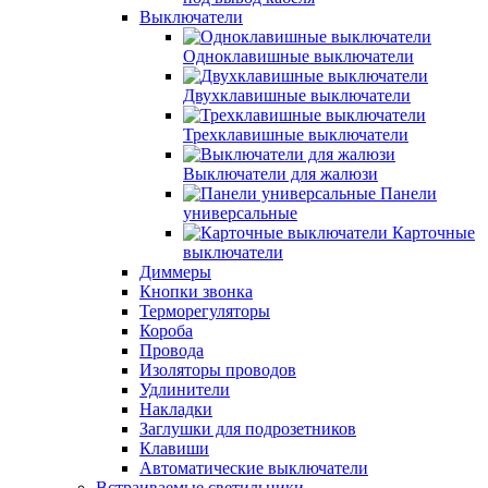
Выключатели
Одноклавишные выключатели
Двухклавишные выключатели
Трехклавишные выключатели
Выключатели для жалюзи
Панели
универсальные
Карточные
выключатели
Диммеры
Кнопки звонка
Терморегуляторы
Короба
Провода
Изоляторы проводов
Удлинители
Накладки
Заглушки для подрозетников
Клавиши
Автоматические выключатели
Встраиваемые светильники