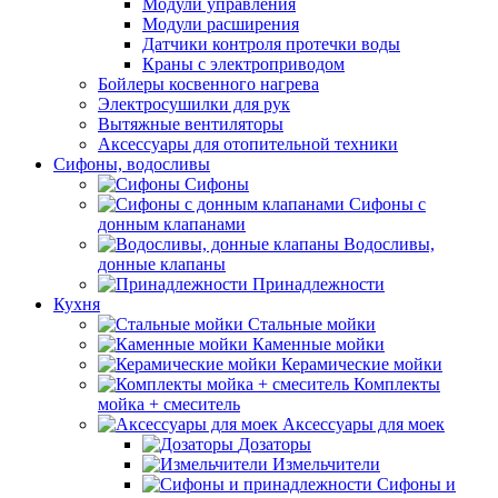
Модули управления
Модули расширения
Датчики контроля протечки воды
Краны с электроприводом
Бойлеры косвенного нагрева
Электросушилки для рук
Вытяжные вентиляторы
Аксессуары для отопительной техники
Сифоны, водосливы
Сифоны
Сифоны с
донным клапанами
Водосливы,
донные клапаны
Принадлежности
Кухня
Стальные мойки
Каменные мойки
Керамические мойки
Комплекты
мойка + смеситель
Аксессуары для моек
Дозаторы
Измельчители
Сифоны и