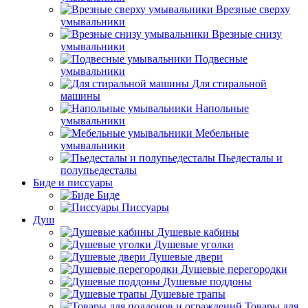
Врезные сверху
умывальники
Врезные снизу
умывальники
Подвесные
умывальники
Для стиральной
машины
Напольные
умывальники
Мебельные
умывальники
Пьедесталы и
полупьедесталы
Биде и писсуары
Биде
Писсуары
Душ
Душевые кабины
Душевые уголки
Душевые двери
Душевые перегородки
Душевые поддоны
Душевые трапы
Товары для