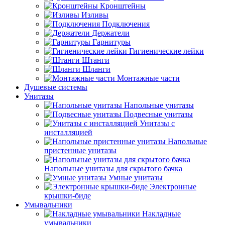
Кронштейны
Изливы
Подключения
Держатели
Гарнитуры
Гигиенические лейки
Штанги
Шланги
Монтажные части
Душевые системы
Унитазы
Напольные унитазы
Подвесные унитазы
Унитазы с
инсталляцией
Напольные
пристенные унитазы
Напольные унитазы для скрытого бачка
Умные унитазы
Электронные
крышки-биде
Умывальники
Накладные
умывальники