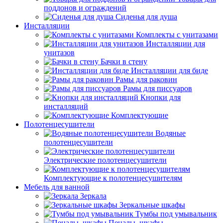
поддонов и ограждений
Сиденья для душа
Инсталляции
Комплекты с унитазами
Инсталляции для
унитазов
Бачки в стену
Инсталляции для биде
Рамы для раковин
Рамы для писсуаров
Кнопки для
инсталляций
Комплектующие
Полотенцесушители
Водяные
полотенцесушители
Электрические полотенцесушители
Комплектующие к полотенцесушителям
Мебель для ванной
Зеркала
Зеркальные шкафы
Тумбы под умывальник
Пеналы, шкафы