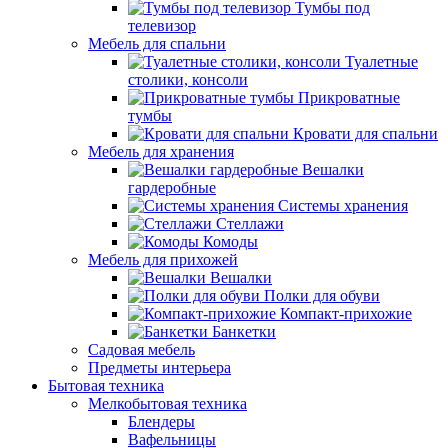
Тумбы под
телевизор
Мебель для спальни
Туалетные
столики, консоли
Прикроватные
тумбы
Кровати для спальни
Мебель для хранения
Вешалки
гардеробные
Системы хранения
Стеллажи
Комоды
Мебель для прихожей
Вешалки
Полки для обуви
Компакт-прихожие
Банкетки
Садовая мебель
Предметы интерьера
Бытовая техника
Мелкобытовая техника
Блендеры
Вафельницы