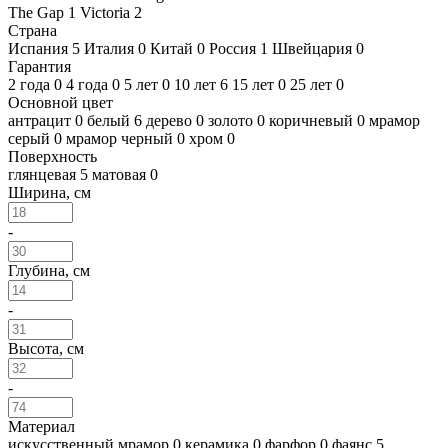
The Gap
1
Victoria
2
Страна
Испания
5
Италия
0
Китай
0
Россия
1
Швейцария
0
Гарантия
2 года
0
4 года
0
5 лет
0
10 лет
6
15 лет
0
25 лет
0
Основной цвет
антрацит
0
белый
6
дерево
0
золото
0
коричневый
0
мрамор
серый
0
мрамор черный
0
хром
0
Поверхность
глянцевая
5
матовая
0
Ширина, см
-
Глубина, см
-
Высота, см
-
Материал
искусственный мрамор
0
керамика
0
фарфор
0
фаянс
5