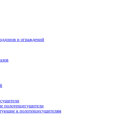
поддонов и ограждений
азов
ий
есушители
ие полотенцесушители
тующие к полотенцесушителям