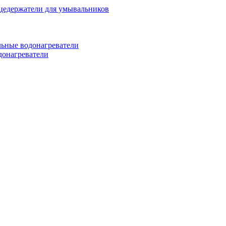
цедержатели для умывальников
ьные водонагреватели
донагреватели