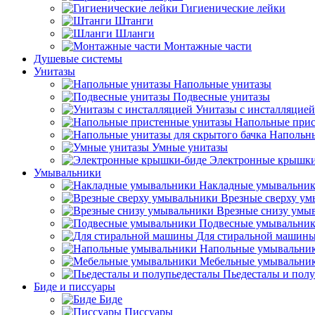
Гигиенические лейки
Штанги
Шланги
Монтажные части
Душевые системы
Унитазы
Напольные унитазы
Подвесные унитазы
Унитазы с инсталляцией
Напольные прис
Напольны
Умные унитазы
Электронные крышки
Умывальники
Накладные умывальни
Врезные сверху у
Врезные снизу умы
Подвесные умывальни
Для стиральной машин
Напольные умывальни
Мебельные умывальни
Пьедесталы и пол
Биде и писсуары
Биде
Писсуары