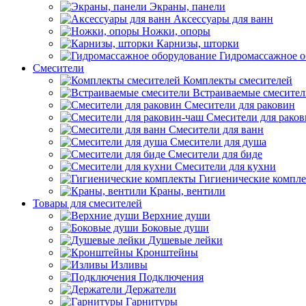
Экраны, панели
Аксессуары для ванн
Ножки, опоры
Карнизы, шторки
Гидромассажное о
Смесители
Комплекты смесителей
Встраиваемые смесите
Смесители для раковин
Смесители для рако
Смесители для ванн
Смесители для душа
Смесители для биде
Смесители для кухни
Гигиенические компл
Краны, вентили
Товары для смесителей
Верхние души
Боковые души
Душевые лейки
Кронштейны
Изливы
Подключения
Держатели
Гарнитуры