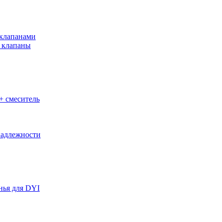
клапанами
 клапаны
+ смеситель
адлежности
нья для DYI