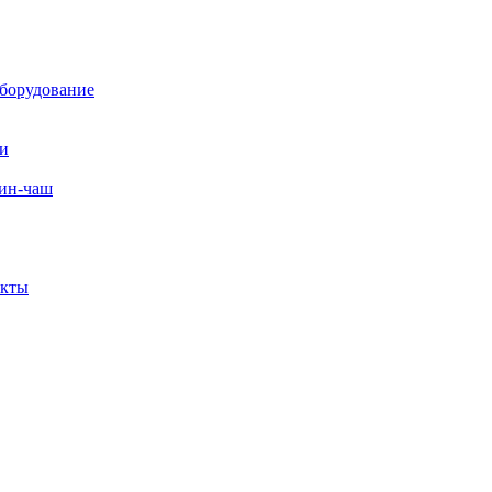
борудование
ли
вин-чаш
екты