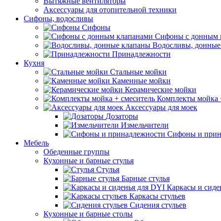
Вытяжные вентиляторы
Аксессуары для отопительной техники
Сифоны, водосливы
Сифоны
Сифоны с донным 
Водосливы, донные
Принадлежности
Кухня
Стальные мойки
Каменные мойки
Керамические мойки
Комплекты мойка 
Аксессуары для моек
Дозаторы
Измельчители
Сифоны и прин
Мебель
Обеденные группы
Кухонные и барные стулья
Стулья
Барные стулья
Каркасы и сиде
Каркасы стульев
Сидения стульев
Кухонные и барные столы