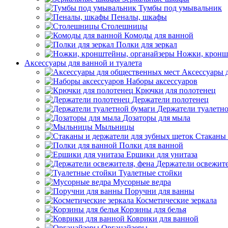
Тумбы под умывальник
Пеналы, шкафы
Столешницы
Комоды для ванной
Полки для зеркал
Ножки, кронш
Аксессуары для ванной и туалета
Аксессуары 
Наборы аксессуаров
Крючки для полотенец
Держатели полотенец
Держатели туалетн
Дозаторы для мыла
Мыльницы
Стаканы 
Полки для ванной
Ершики для унитаза
Держатели освежите
Туалетные стойки
Мусорные ведра
Поручни для ванны
Косметические зеркала
Корзины для белья
Коврики для ванной
Органайзеры