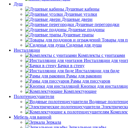
Душ
Душевые кабины
Душевые уголки
Душевые двери
Душевые перегородки
Душевые поддоны
Душевые трапы
Товары для 
Сиденья для душа
Инсталляции
Комплекты с унитазами
Инсталляции для унит
Бачки в стену
Инсталляции для биде
Рамы для раковин
Рамы для писсуаров
Кнопки для инсталляц
Комплектующие
Полотенцесушители
Водяные полотенц
Электрическ
Комплек
Мебель для ванной
Зеркала
Зеркальные шкафы