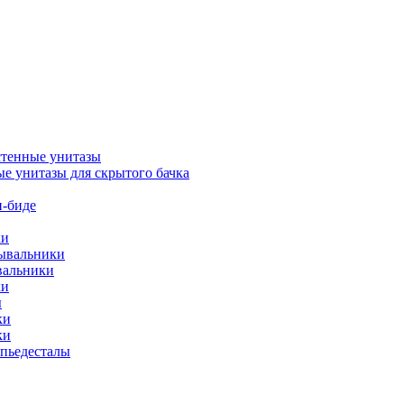
тенные унитазы
е унитазы для скрытого бачка
-биде
ки
мывальники
вальники
ки
ы
ки
ки
упьедесталы