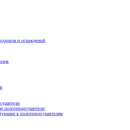
поддонов и ограждений
азов
ий
есушители
ие полотенцесушители
тующие к полотенцесушителям