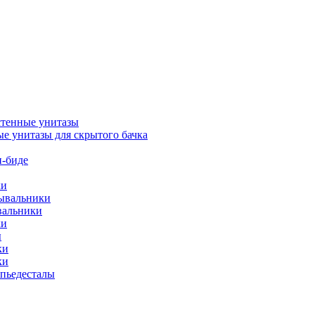
тенные унитазы
е унитазы для скрытого бачка
-биде
ки
мывальники
вальники
ки
ы
ки
ки
упьедесталы