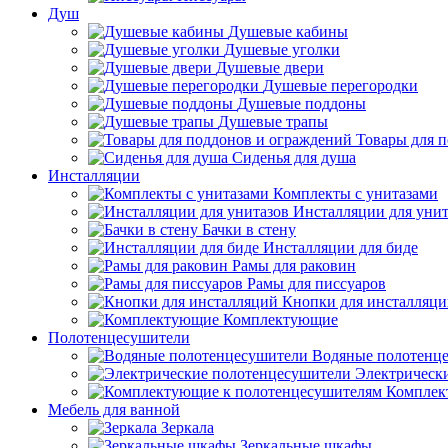
Душ
Душевые кабины
Душевые уголки
Душевые двери
Душевые перегородки
Душевые поддоны
Душевые трапы
Товары для 
Сиденья для душа
Инсталляции
Комплекты с унитазами
Инсталляции для унит
Бачки в стену
Инсталляции для биде
Рамы для раковин
Рамы для писсуаров
Кнопки для инсталляц
Комплектующие
Полотенцесушители
Водяные полотенц
Электрическ
Комплек
Мебель для ванной
Зеркала
Зеркальные шкафы