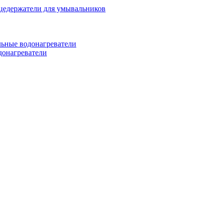
цедержатели для умывальников
ьные водонагреватели
донагреватели