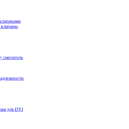
клапанами
 клапаны
+ смеситель
адлежности
нья для DYI