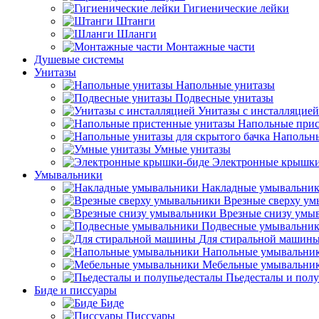
Гигиенические лейки
Штанги
Шланги
Монтажные части
Душевые системы
Унитазы
Напольные унитазы
Подвесные унитазы
Унитазы с инсталляцией
Напольные прис
Напольны
Умные унитазы
Электронные крышки
Умывальники
Накладные умывальни
Врезные сверху у
Врезные снизу умы
Подвесные умывальни
Для стиральной машин
Напольные умывальни
Мебельные умывальни
Пьедесталы и пол
Биде и писсуары
Биде
Писсуары