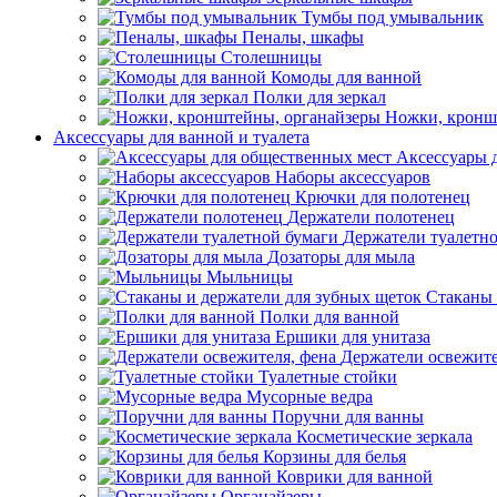
Тумбы под умывальник
Пеналы, шкафы
Столешницы
Комоды для ванной
Полки для зеркал
Ножки, кронш
Аксессуары для ванной и туалета
Аксессуары 
Наборы аксессуаров
Крючки для полотенец
Держатели полотенец
Держатели туалетн
Дозаторы для мыла
Мыльницы
Стаканы 
Полки для ванной
Ершики для унитаза
Держатели освежите
Туалетные стойки
Мусорные ведра
Поручни для ванны
Косметические зеркала
Корзины для белья
Коврики для ванной
Органайзеры