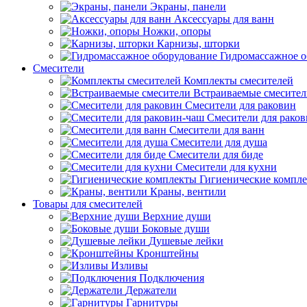
Экраны, панели
Аксессуары для ванн
Ножки, опоры
Карнизы, шторки
Гидромассажное о
Смесители
Комплекты смесителей
Встраиваемые смесите
Смесители для раковин
Смесители для рако
Смесители для ванн
Смесители для душа
Смесители для биде
Смесители для кухни
Гигиенические компл
Краны, вентили
Товары для смесителей
Верхние души
Боковые души
Душевые лейки
Кронштейны
Изливы
Подключения
Держатели
Гарнитуры