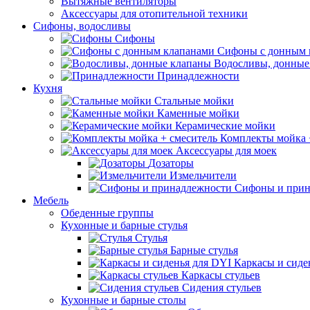
Вытяжные вентиляторы
Аксессуары для отопительной техники
Сифоны, водосливы
Сифоны
Сифоны с донным 
Водосливы, донные
Принадлежности
Кухня
Стальные мойки
Каменные мойки
Керамические мойки
Комплекты мойка 
Аксессуары для моек
Дозаторы
Измельчители
Сифоны и прин
Мебель
Обеденные группы
Кухонные и барные стулья
Стулья
Барные стулья
Каркасы и сиде
Каркасы стульев
Сидения стульев
Кухонные и барные столы