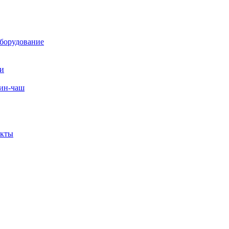
борудование
ли
вин-чаш
екты