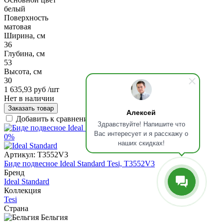
белый
Поверхность
матовая
Ширина, см
36
Глубина, см
53
Высота, см
30
1 635,93 руб
/шт
Нет в наличии
Заказать товар
Алексей
Добавить к сравнению
Здравствуйте! Напишите что
Вас интересует и я расскажу о
0%
наших скидках!
Артикул:
T3552V3
Биде подвесное Ideal Standard Tesi, T3552V3
Бренд
Ideal Standard
Коллекция
Tesi
Страна
Бельгия