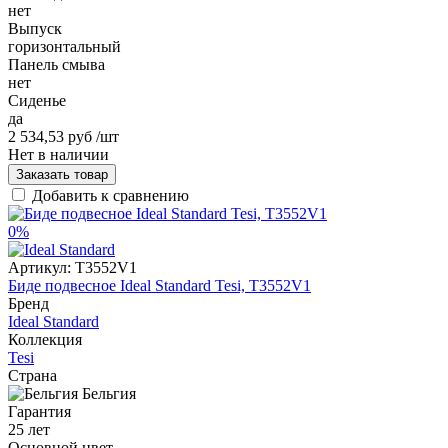
нет
Выпуск
горизонтальный
Панель смыва
нет
Сиденье
да
2 534,53 руб
/шт
Нет в наличии
Заказать товар
Добавить к сравнению
0%
Артикул:
T3552V1
Биде подвесное Ideal Standard Tesi, T3552V1
Бренд
Ideal Standard
Коллекция
Tesi
Страна
Бельгия
Гарантия
25 лет
Основной цвет