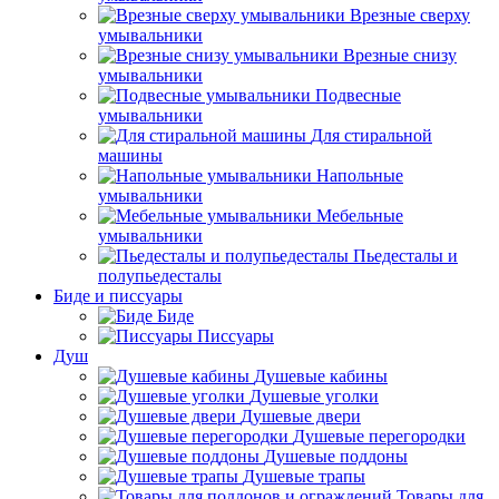
Врезные сверху
умывальники
Врезные снизу
умывальники
Подвесные
умывальники
Для стиральной
машины
Напольные
умывальники
Мебельные
умывальники
Пьедесталы и
полупьедесталы
Биде и писсуары
Биде
Писсуары
Душ
Душевые кабины
Душевые уголки
Душевые двери
Душевые перегородки
Душевые поддоны
Душевые трапы
Товары для