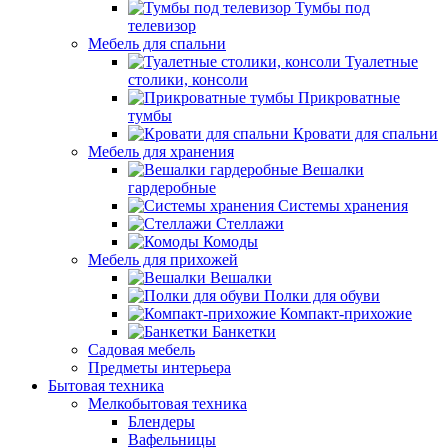
Тумбы под
телевизор
Мебель для спальни
Туалетные
столики, консоли
Прикроватные
тумбы
Кровати для спальни
Мебель для хранения
Вешалки
гардеробные
Системы хранения
Стеллажи
Комоды
Мебель для прихожей
Вешалки
Полки для обуви
Компакт-прихожие
Банкетки
Садовая мебель
Предметы интерьера
Бытовая техника
Мелкобытовая техника
Блендеры
Вафельницы