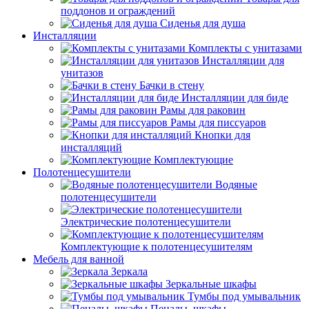
поддонов и ограждений
Сиденья для душа
Инсталляции
Комплекты с унитазами
Инсталляции для
унитазов
Бачки в стену
Инсталляции для биде
Рамы для раковин
Рамы для писсуаров
Кнопки для
инсталляций
Комплектующие
Полотенцесушители
Водяные
полотенцесушители
Электрические полотенцесушители
Комплектующие к полотенцесушителям
Мебель для ванной
Зеркала
Зеркальные шкафы
Тумбы под умывальник
Пеналы, шкафы