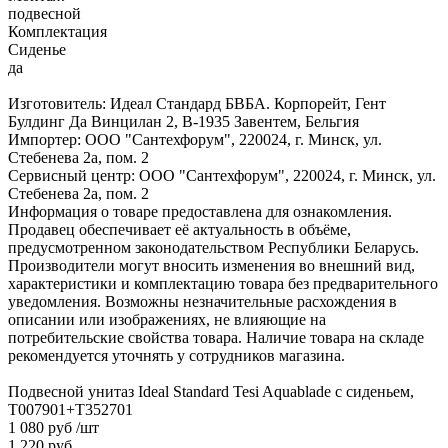
подвесной
Комплектация
Сиденье
да
Изготовитель: Идеал Стандард БВБА. Корпорейт, Гент
Булдинг Да Винцилан 2, B-1935 Завентем, Бельгия
Импортер: ООО "Сантехфорум", 220024, г. Минск, ул.
Стебенева 2а, пом. 2
Сервисный центр: ООО "Сантехфорум", 220024, г. Минск, ул.
Стебенева 2а, пом. 2
Информация о товаре предоставлена для ознакомления.
Продавец обеспечивает её актуальность в объёме,
предусмотренном законодательством Республики Беларусь.
Производители могут вносить изменения во внешний вид,
характеристики и комплектацию товара без предварительного
уведомления. Возможны незначительные расхождения в
описании или изображениях, не влияющие на
потребительские свойства товара. Наличие товара на складе
рекомендуется уточнять у сотрудников магазина.
Подвесной унитаз Ideal Standard Tesi Aquablade с сиденьем,
T007901+T352701
1 080 руб
/шт
1 220 руб