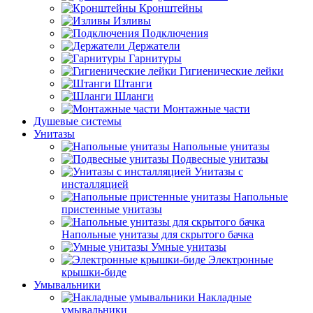
Кронштейны
Изливы
Подключения
Держатели
Гарнитуры
Гигиенические лейки
Штанги
Шланги
Монтажные части
Душевые системы
Унитазы
Напольные унитазы
Подвесные унитазы
Унитазы с
инсталляцией
Напольные
пристенные унитазы
Напольные унитазы для скрытого бачка
Умные унитазы
Электронные
крышки-биде
Умывальники
Накладные
умывальники