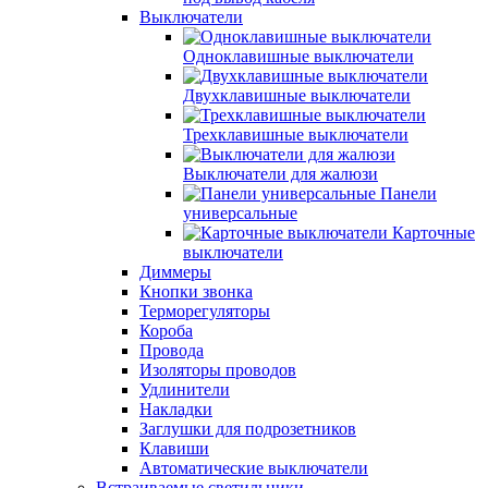
Выключатели
Одноклавишные выключатели
Двухклавишные выключатели
Трехклавишные выключатели
Выключатели для жалюзи
Панели
универсальные
Карточные
выключатели
Диммеры
Кнопки звонка
Терморегуляторы
Короба
Провода
Изоляторы проводов
Удлинители
Накладки
Заглушки для подрозетников
Клавиши
Автоматические выключатели
Встраиваемые светильники