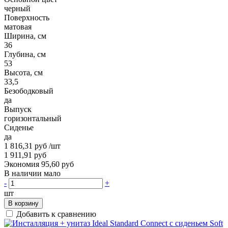
черный
Поверхность
матовая
Ширина, см
36
Глубина, см
53
Высота, см
33,5
Безободковый
да
Выпуск
горизонтальный
Сиденье
да
1 816,31 руб
/шт
1 911,91 руб
Экономия 95,60 руб
В наличии мало
-
+
шт
В корзину
Добавить к сравнению