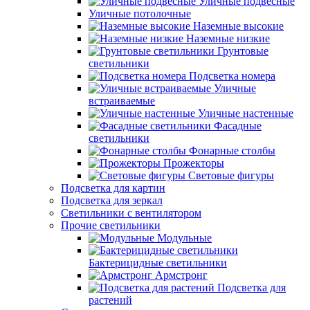
Уличные подвесные
Уличные потолочные
Наземные высокие
Наземные низкие
Грунтовые
светильники
Подсветка номера
Уличные
встраиваемые
Уличные настенные
Фасадные
светильники
Фонарные столбы
Прожекторы
Световые фигуры
Подсветка для картин
Подсветка для зеркал
Светильники с вентилятором
Прочие светильники
Модульные
Бактерицидные светильники
Армстронг
Подсветка для
растений