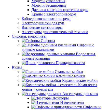
Модули управления
Модули расширения
Датчики контроля протечки воды
Краны с электроприводом
Бойлеры косвенного нагрева
Электросушилки для рук
Вытяжные вентиляторы
Аксессуары для отопительной техники
Сифоны, водосливы
Сифоны
Сифоны с
донным клапанами
Водосливы,
донные клапаны
Принадлежности
Кухня
Стальные мойки
Каменные мойки
Керамические мойки
Комплекты
мойка + смеситель
Аксессуары для моек
Дозаторы
Измельчители
Сифоны и