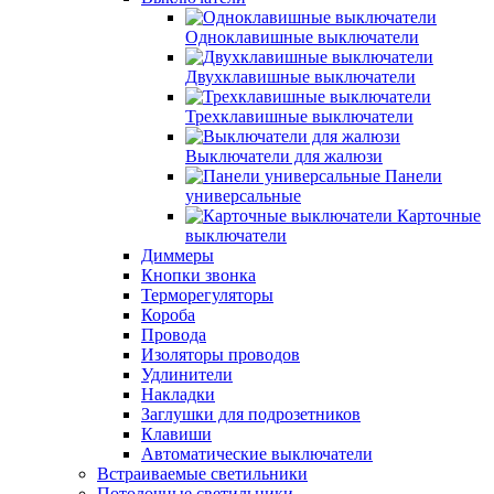
Одноклавишные выключатели
Двухклавишные выключатели
Трехклавишные выключатели
Выключатели для жалюзи
Панели
универсальные
Карточные
выключатели
Диммеры
Кнопки звонка
Терморегуляторы
Короба
Провода
Изоляторы проводов
Удлинители
Накладки
Заглушки для подрозетников
Клавиши
Автоматические выключатели
Встраиваемые светильники
Потолочные светильники