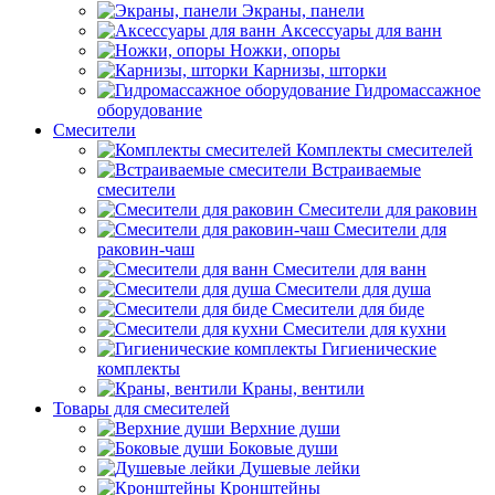
Экраны, панели
Аксессуары для ванн
Ножки, опоры
Карнизы, шторки
Гидромассажное
оборудование
Смесители
Комплекты смесителей
Встраиваемые
смесители
Смесители для раковин
Смесители для
раковин-чаш
Смесители для ванн
Смесители для душа
Смесители для биде
Смесители для кухни
Гигиенические
комплекты
Краны, вентили
Товары для смесителей
Верхние души
Боковые души
Душевые лейки
Кронштейны