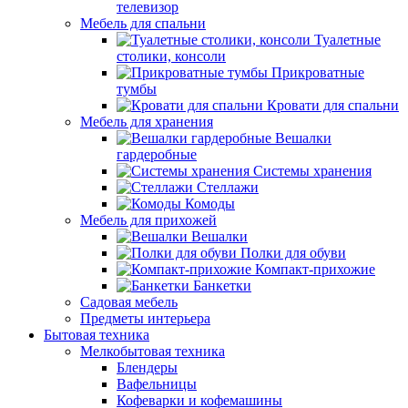
телевизор
Мебель для спальни
Туалетные
столики, консоли
Прикроватные
тумбы
Кровати для спальни
Мебель для хранения
Вешалки
гардеробные
Системы хранения
Стеллажи
Комоды
Мебель для прихожей
Вешалки
Полки для обуви
Компакт-прихожие
Банкетки
Садовая мебель
Предметы интерьера
Бытовая техника
Мелкобытовая техника
Блендеры
Вафельницы
Кофеварки и кофемашины