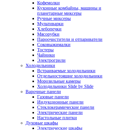
Кофемолки
Кухонные комбайны, машины и
планетарные миксеры
Ручные миксеры
Мультиварки
Хлебопечки
Мясорубки
Пароочистители и отпариватели
Соковыжималки
Тостеры
Чайники
Электрогрили
Холодильники
Встраиваемые холодильники
Отдельностоящие холодильники
Морозильные камеры
Холодильники Slide by Slide
Варочные панели
Газовые панели
Индукционные панели
Стеклокерамические панели
Электрические панели
Настольные плитки
Духовые шкафы
Электрические шкафы