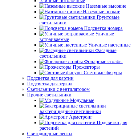
Уличные потолочные
Наземные высокие
Наземные низкие
Грунтовые
светильники
Подсветка номера
Уличные
встраиваемые
Уличные настенные
Фасадные
светильники
Фонарные столбы
Прожекторы
Световые фигуры
Подсветка для картин
Подсветка для зеркал
Светильники с вентилятором
Прочие светильники
Модульные
Бактерицидные светильники
Армстронг
Подсветка для
растений
Светодиодные ленты