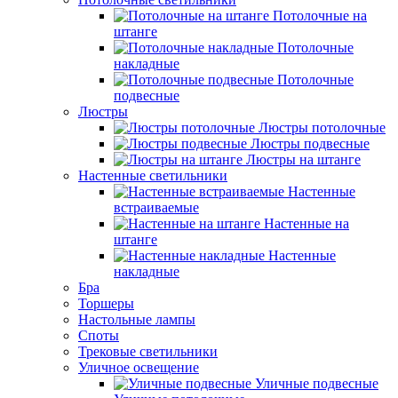
Потолочные на
штанге
Потолочные
накладные
Потолочные
подвесные
Люстры
Люстры потолочные
Люстры подвесные
Люстры на штанге
Настенные светильники
Настенные
встраиваемые
Настенные на
штанге
Настенные
накладные
Бра
Торшеры
Настольные лампы
Споты
Трековые светильники
Уличное освещение
Уличные подвесные