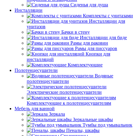
Сиденья для душа
Инсталляции
Комплекты с унитазами
Инсталляции для
унитазов
Бачки в стену
Инсталляции для биде
Рамы для раковин
Рамы для писсуаров
Кнопки для
инсталляций
Комплектующие
Полотенцесушители
Водяные
полотенцесушители
Электрические полотенцесушители
Комплектующие к полотенцесушителям
Мебель для ванной
Зеркала
Зеркальные шкафы
Тумбы под умывальник
Пеналы, шкафы
Столешницы