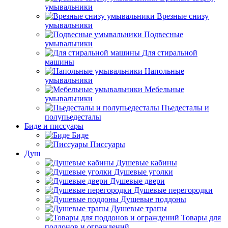
умывальники
Врезные снизу
умывальники
Подвесные
умывальники
Для стиральной
машины
Напольные
умывальники
Мебельные
умывальники
Пьедесталы и
полупьедесталы
Биде и писсуары
Биде
Писсуары
Душ
Душевые кабины
Душевые уголки
Душевые двери
Душевые перегородки
Душевые поддоны
Душевые трапы
Товары для
поддонов и ограждений