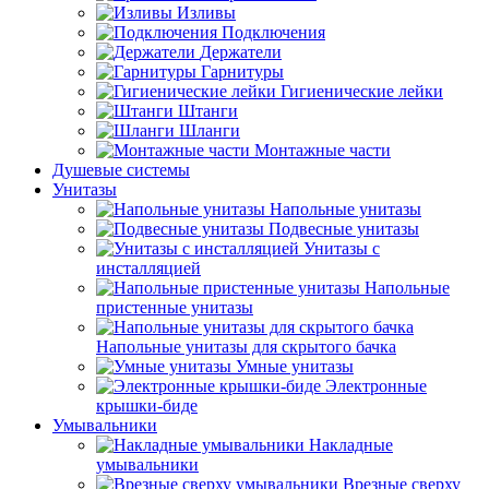
Изливы
Подключения
Держатели
Гарнитуры
Гигиенические лейки
Штанги
Шланги
Монтажные части
Душевые системы
Унитазы
Напольные унитазы
Подвесные унитазы
Унитазы с
инсталляцией
Напольные
пристенные унитазы
Напольные унитазы для скрытого бачка
Умные унитазы
Электронные
крышки-биде
Умывальники
Накладные
умывальники
Врезные сверху