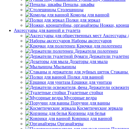
Пеналы, шкафы
Столешницы
Комоды для ванной
Полки для зеркал
Ножки, кронш
Аксессуары для ванной и туалета
Аксессуары 
Наборы аксессуаров
Крючки для полотенец
Держатели полотенец
Держатели туалетн
Дозаторы для мыла
Мыльницы
Стаканы 
Полки для ванной
Ершики для унитаза
Держатели освежите
Туалетные стойки
Мусорные ведра
Поручни для ванны
Косметические зеркала
Корзины для белья
Коврики для ванной
Органайзеры
Полотен