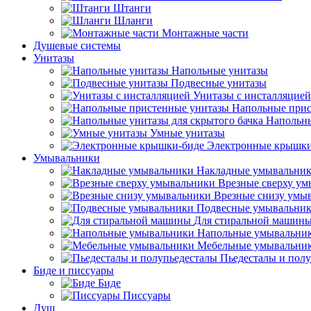
Штанги
Шланги
Монтажные части
Душевые системы
Унитазы
Напольные унитазы
Подвесные унитазы
Унитазы с инсталляцией
Напольные прис
Напольны
Умные унитазы
Электронные крышки
Умывальники
Накладные умывальни
Врезные сверху у
Врезные снизу умы
Подвесные умывальни
Для стиральной машин
Напольные умывальни
Мебельные умывальни
Пьедесталы и пол
Биде и писсуары
Биде
Писсуары
Душ