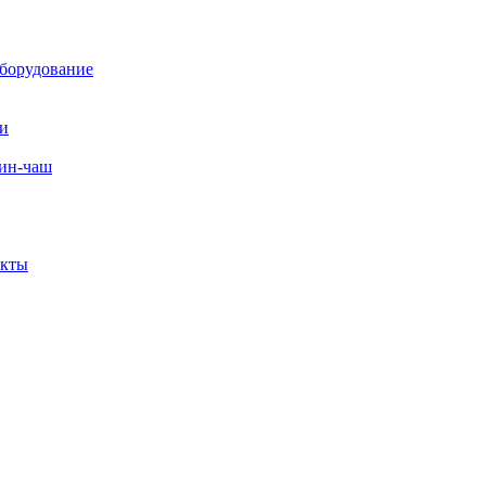
борудование
ли
вин-чаш
екты