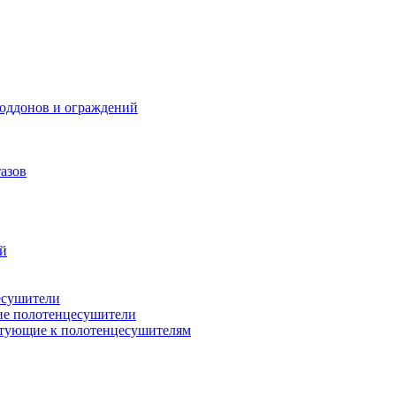
поддонов и ограждений
азов
ий
есушители
ие полотенцесушители
тующие к полотенцесушителям