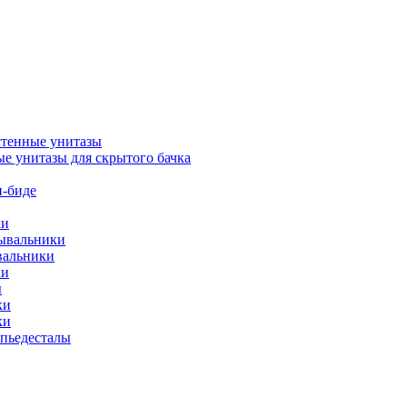
тенные унитазы
е унитазы для скрытого бачка
-биде
ки
мывальники
вальники
ки
ы
ки
ки
упьедесталы