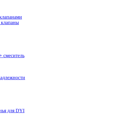
клапанами
 клапаны
+ смеситель
адлежности
нья для DYI