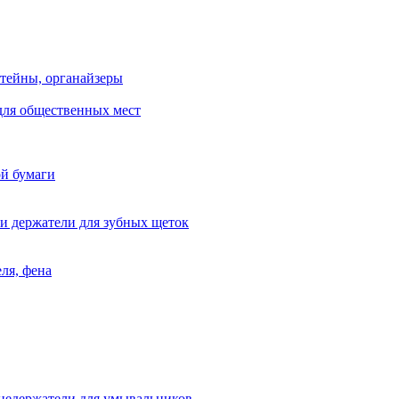
тейны, органайзеры
для общественных мест
ой бумаги
и держатели для зубных щеток
ля, фена
цедержатели для умывальников