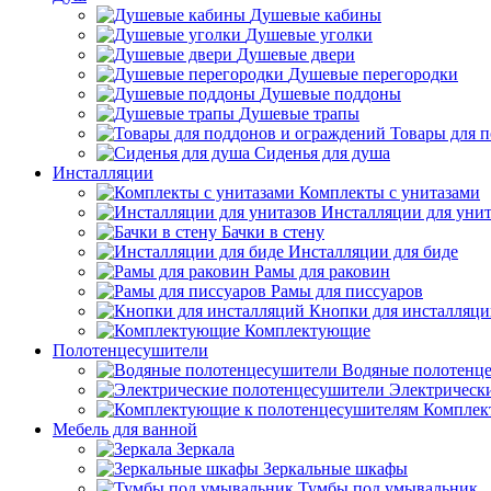
Душевые кабины
Душевые уголки
Душевые двери
Душевые перегородки
Душевые поддоны
Душевые трапы
Товары для 
Сиденья для душа
Инсталляции
Комплекты с унитазами
Инсталляции для унит
Бачки в стену
Инсталляции для биде
Рамы для раковин
Рамы для писсуаров
Кнопки для инсталляц
Комплектующие
Полотенцесушители
Водяные полотенц
Электрическ
Комплек
Мебель для ванной
Зеркала
Зеркальные шкафы
Тумбы под умывальник