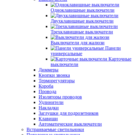
Одноклавишные выключатели
Двухклавишные выключатели
Трехклавишные выключатели
Выключатели для жалюзи
Панели
универсальные
Карточные
выключатели
Диммеры
Кнопки звонка
Терморегуляторы
Короба
Провода
Изоляторы проводов
Удлинители
Накладки
Заглушки для подрозетников
Клавиши
Автоматические выключатели
Встраиваемые светильники
Потолочные светильники