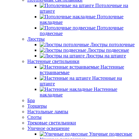
Потолочные на
штанге
Потолочные
накладные
Потолочные
подвесные
Люстры
Люстры потолочные
Люстры подвесные
Люстры на штанге
Настенные светильники
Настенные
встраиваемые
Настенные на
штанге
Настенные
накладные
Бра
Торшеры
Настольные лампы
Споты
Трековые светильники
Уличное освещение
Уличные подвесные