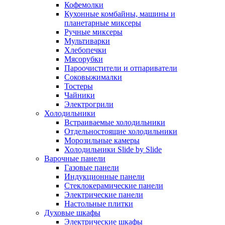
Кофемолки
Кухонные комбайны, машины и
планетарные миксеры
Ручные миксеры
Мультиварки
Хлебопечки
Мясорубки
Пароочистители и отпариватели
Соковыжималки
Тостеры
Чайники
Электрогрили
Холодильники
Встраиваемые холодильники
Отдельностоящие холодильники
Морозильные камеры
Холодильники Slide by Slide
Варочные панели
Газовые панели
Индукционные панели
Стеклокерамические панели
Электрические панели
Настольные плитки
Духовые шкафы
Электрические шкафы