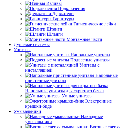
Изливы
Подключения
Держатели
Гарнитуры
Гигиенические лейки
Штанги
Шланги
Монтажные части
Душевые системы
Унитазы
Напольные унитазы
Подвесные унитазы
Унитазы с
инсталляцией
Напольные
пристенные унитазы
Напольные унитазы для скрытого бачка
Умные унитазы
Электронные
крышки-биде
Умывальники
Накладные
умывальники
Врезные сверху