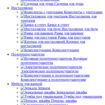
Сиденья для душа
Инсталляции
Комплекты с унитазами
Инсталляции для
унитазов
Бачки в стену
Инсталляции для биде
Рамы для раковин
Рамы для писсуаров
Кнопки для
инсталляций
Комплектующие
Полотенцесушители
Водяные
полотенцесушители
Электрические полотенцесушители
Комплектующие к полотенцесушителям
Мебель для ванной
Зеркала
Зеркальные шкафы
Тумбы под умывальник
Пеналы, шкафы
Столешницы