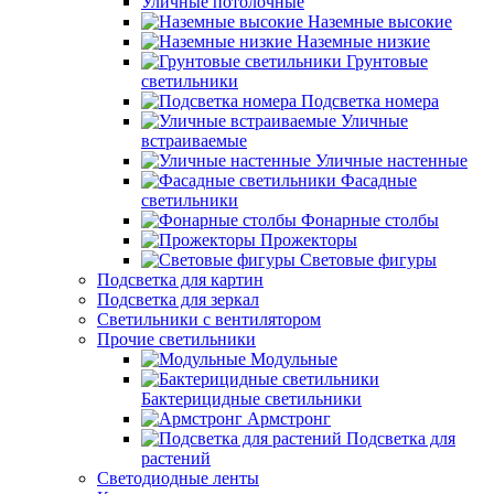
Уличные потолочные
Наземные высокие
Наземные низкие
Грунтовые
светильники
Подсветка номера
Уличные
встраиваемые
Уличные настенные
Фасадные
светильники
Фонарные столбы
Прожекторы
Световые фигуры
Подсветка для картин
Подсветка для зеркал
Светильники с вентилятором
Прочие светильники
Модульные
Бактерицидные светильники
Армстронг
Подсветка для
растений
Светодиодные ленты