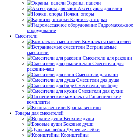
Экраны, панели
Аксессуары для ванн
Ножки, опоры
Карнизы, шторки
Гидромассажное
оборудование
Смесители
Комплекты смесителей
Встраиваемые
смесители
Смесители для раковин
Смесители для
раковин-чаш
Смесители для ванн
Смесители для душа
Смесители для биде
Смесители для кухни
Гигиенические
комплекты
Краны, вентили
Товары для смесителей
Верхние души
Боковые души
Душевые лейки
Кронштейны