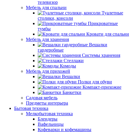
телевизор
Мебель для спальни
Туалетные
столики, консоли
Прикроватные
тумбы
Кровати для спальни
Мебель для хранения
Вешалки
гардеробные
Системы хранения
Стеллажи
Комоды
Мебель для прихожей
Вешалки
Полки для обуви
Компакт-прихожие
Банкетки
Садовая мебель
Предметы интерьера
Бытовая техника
Мелкобытовая техника
Блендеры
Вафельницы
Кофеварки и кофемашины