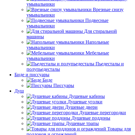
умывальники
Врезные снизу
умывальники
Подвесные
умывальники
Для стиральной
машины
Напольные
умывальники
Мебельные
умывальники
Пьедесталы и
полупьедесталы
Биде и писсуары
Биде
Писсуары
Душ
Душевые кабины
Душевые уголки
Душевые двери
Душевые перегородки
Душевые поддоны
Душевые трапы
Товары для
поддонов и ограждений