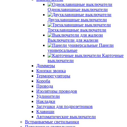
Одноклавишные выключатели
Двухклавишные выключатели
Трехклавишные выключатели
Выключатели для жалюзи
Панели
универсальные
Карточные
выключатели
Диммеры
Кнопки звонка
Терморегуляторы
Короба
Провода
Изоляторы проводов
Удлинители
Накладки
Заглушки для подрозетников
Клавиши
Автоматические выключатели
Встраиваемые светильники
Потолочные светильники