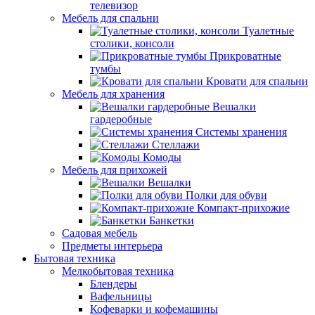
телевизор
Мебель для спальни
Туалетные
столики, консоли
Прикроватные
тумбы
Кровати для спальни
Мебель для хранения
Вешалки
гардеробные
Системы хранения
Стеллажи
Комоды
Мебель для прихожей
Вешалки
Полки для обуви
Компакт-прихожие
Банкетки
Садовая мебель
Предметы интерьера
Бытовая техника
Мелкобытовая техника
Блендеры
Вафельницы
Кофеварки и кофемашины