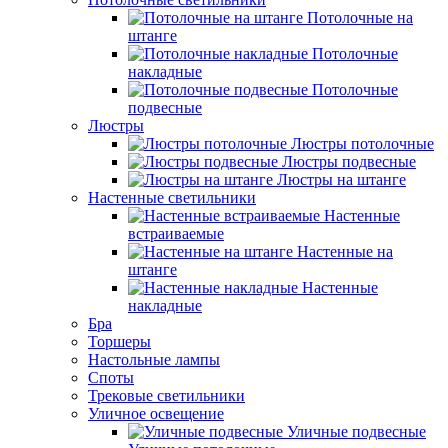
Потолочные на
штанге
Потолочные
накладные
Потолочные
подвесные
Люстры
Люстры потолочные
Люстры подвесные
Люстры на штанге
Настенные светильники
Настенные
встраиваемые
Настенные на
штанге
Настенные
накладные
Бра
Торшеры
Настольные лампы
Споты
Трековые светильники
Уличное освещение
Уличные подвесные