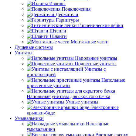
Изливы
Подключения
Держатели
Гарнитуры
Гигиенические лейки
Штанги
Шланги
Монтажные части
Душевые системы
Унитазы
Напольные унитазы
Подвесные унитазы
Унитазы с
инсталляцией
Напольные
пристенные унитазы
Напольные унитазы для скрытого бачка
Умные унитазы
Электронные
крышки-биде
Умывальники
Накладные
умывальники
Врезные сверху