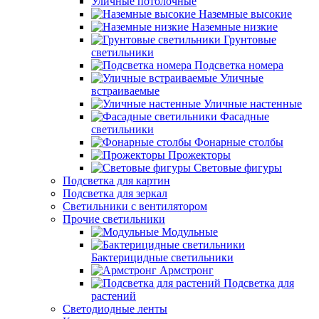
Уличные потолочные
Наземные высокие
Наземные низкие
Грунтовые
светильники
Подсветка номера
Уличные
встраиваемые
Уличные настенные
Фасадные
светильники
Фонарные столбы
Прожекторы
Световые фигуры
Подсветка для картин
Подсветка для зеркал
Светильники с вентилятором
Прочие светильники
Модульные
Бактерицидные светильники
Армстронг
Подсветка для
растений
Светодиодные ленты