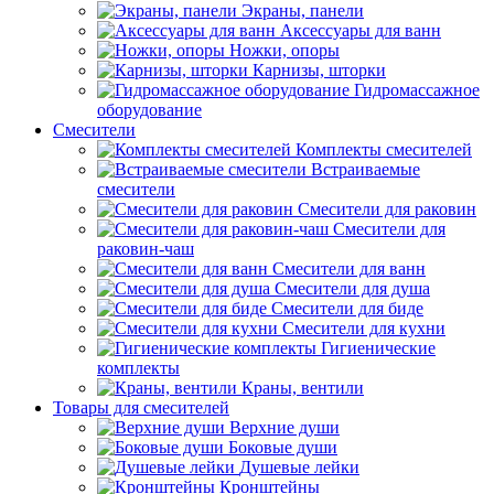
Экраны, панели
Аксессуары для ванн
Ножки, опоры
Карнизы, шторки
Гидромассажное
оборудование
Смесители
Комплекты смесителей
Встраиваемые
смесители
Смесители для раковин
Смесители для
раковин-чаш
Смесители для ванн
Смесители для душа
Смесители для биде
Смесители для кухни
Гигиенические
комплекты
Краны, вентили
Товары для смесителей
Верхние души
Боковые души
Душевые лейки
Кронштейны