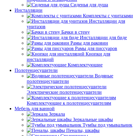
Сиденья для душа
Инсталляции
Комплекты с унитазами
Инсталляции для
унитазов
Бачки в стену
Инсталляции для биде
Рамы для раковин
Рамы для писсуаров
Кнопки для
инсталляций
Комплектующие
Полотенцесушители
Водяные
полотенцесушители
Электрические полотенцесушители
Комплектующие к полотенцесушителям
Мебель для ванной
Зеркала
Зеркальные шкафы
Тумбы под умывальник
Пеналы, шкафы
Столешницы