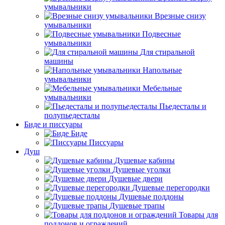
умывальники
Врезные снизу
умывальники
Подвесные
умывальники
Для стиральной
машины
Напольные
умывальники
Мебельные
умывальники
Пьедесталы и
полупьедесталы
Биде и писсуары
Биде
Писсуары
Душ
Душевые кабины
Душевые уголки
Душевые двери
Душевые перегородки
Душевые поддоны
Душевые трапы
Товары для
поддонов и ограждений