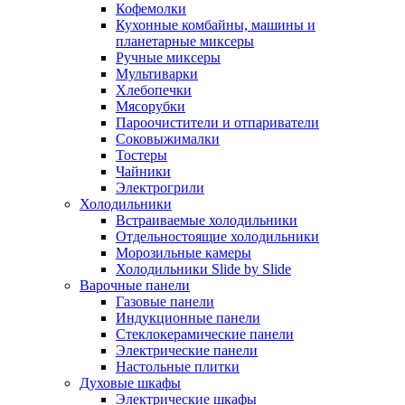
Кофемолки
Кухонные комбайны, машины и
планетарные миксеры
Ручные миксеры
Мультиварки
Хлебопечки
Мясорубки
Пароочистители и отпариватели
Соковыжималки
Тостеры
Чайники
Электрогрили
Холодильники
Встраиваемые холодильники
Отдельностоящие холодильники
Морозильные камеры
Холодильники Slide by Slide
Варочные панели
Газовые панели
Индукционные панели
Стеклокерамические панели
Электрические панели
Настольные плитки
Духовые шкафы
Электрические шкафы