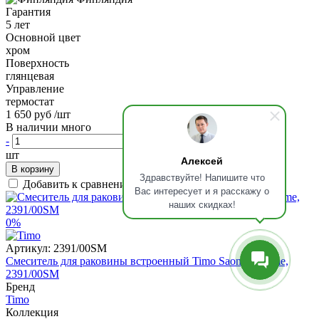
Гарантия
5 лет
Основной цвет
хром
Поверхность
глянцевая
Управление
термостат
1 650 руб
/шт
В наличии много
-
+
шт
Алексей
В корзину
Здравствуйте! Напишите что
Добавить к сравнению
Вас интересует и я расскажу о
наших скидках!
0%
Артикул:
2391/00SM
Смеситель для раковины встроенный Timo Saona Chrome,
2391/00SM
Бренд
Timo
Коллекция