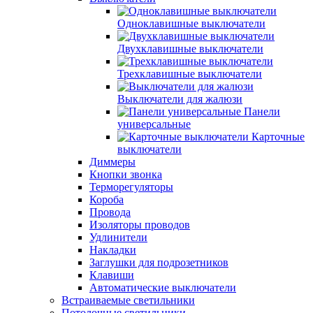
Одноклавишные выключатели
Двухклавишные выключатели
Трехклавишные выключатели
Выключатели для жалюзи
Панели
универсальные
Карточные
выключатели
Диммеры
Кнопки звонка
Терморегуляторы
Короба
Провода
Изоляторы проводов
Удлинители
Накладки
Заглушки для подрозетников
Клавиши
Автоматические выключатели
Встраиваемые светильники
Потолочные светильники