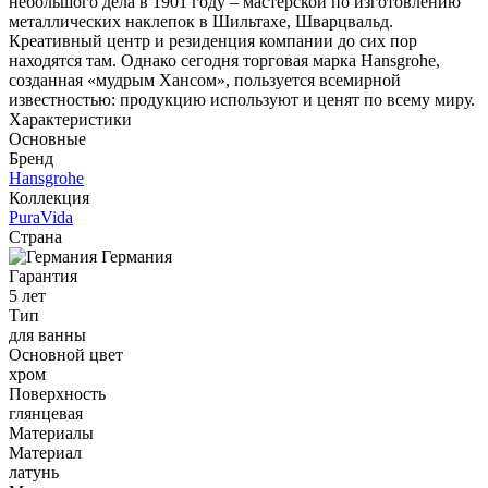
небольшого дела в 1901 году – мастерской по изготовлению
металлических наклепок в Шильтахе, Шварцвальд.
Креативный центр и резиденция компании до сих пор
находятся там. Однако сегодня торговая марка Hansgrohe,
созданная «мудрым Хансом», пользуется всемирной
известностью: продукцию используют и ценят по всему миру.
Характеристики
Основные
Бренд
Hansgrohe
Коллекция
PuraVida
Страна
Германия
Гарантия
5 лет
Тип
для ванны
Основной цвет
хром
Поверхность
глянцевая
Материалы
Материал
латунь