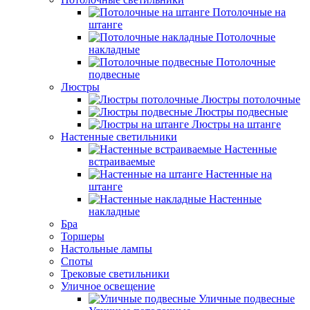
Потолочные на
штанге
Потолочные
накладные
Потолочные
подвесные
Люстры
Люстры потолочные
Люстры подвесные
Люстры на штанге
Настенные светильники
Настенные
встраиваемые
Настенные на
штанге
Настенные
накладные
Бра
Торшеры
Настольные лампы
Споты
Трековые светильники
Уличное освещение
Уличные подвесные