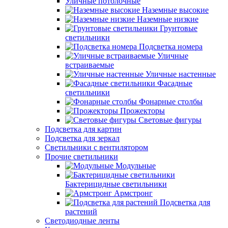
Уличные потолочные
Наземные высокие
Наземные низкие
Грунтовые
светильники
Подсветка номера
Уличные
встраиваемые
Уличные настенные
Фасадные
светильники
Фонарные столбы
Прожекторы
Световые фигуры
Подсветка для картин
Подсветка для зеркал
Светильники с вентилятором
Прочие светильники
Модульные
Бактерицидные светильники
Армстронг
Подсветка для
растений
Светодиодные ленты