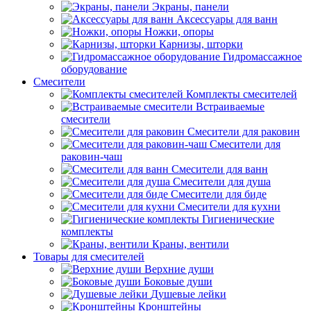
Экраны, панели
Аксессуары для ванн
Ножки, опоры
Карнизы, шторки
Гидромассажное
оборудование
Смесители
Комплекты смесителей
Встраиваемые
смесители
Смесители для раковин
Смесители для
раковин-чаш
Смесители для ванн
Смесители для душа
Смесители для биде
Смесители для кухни
Гигиенические
комплекты
Краны, вентили
Товары для смесителей
Верхние души
Боковые души
Душевые лейки
Кронштейны