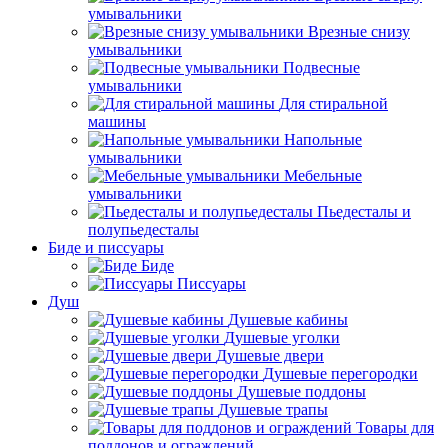
умывальники
Врезные снизу
умывальники
Подвесные
умывальники
Для стиральной
машины
Напольные
умывальники
Мебельные
умывальники
Пьедесталы и
полупьедесталы
Биде и писсуары
Биде
Писсуары
Душ
Душевые кабины
Душевые уголки
Душевые двери
Душевые перегородки
Душевые поддоны
Душевые трапы
Товары для
поддонов и ограждений