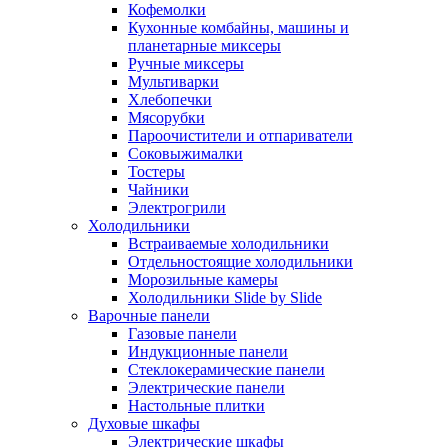
Кофемолки
Кухонные комбайны, машины и
планетарные миксеры
Ручные миксеры
Мультиварки
Хлебопечки
Мясорубки
Пароочистители и отпариватели
Соковыжималки
Тостеры
Чайники
Электрогрили
Холодильники
Встраиваемые холодильники
Отдельностоящие холодильники
Морозильные камеры
Холодильники Slide by Slide
Варочные панели
Газовые панели
Индукционные панели
Стеклокерамические панели
Электрические панели
Настольные плитки
Духовые шкафы
Электрические шкафы