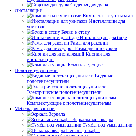
Сиденья для душа
Инсталляции
Комплекты с унитазами
Инсталляции для
унитазов
Бачки в стену
Инсталляции для биде
Рамы для раковин
Рамы для писсуаров
Кнопки для
инсталляций
Комплектующие
Полотенцесушители
Водяные
полотенцесушители
Электрические полотенцесушители
Комплектующие к полотенцесушителям
Мебель для ванной
Зеркала
Зеркальные шкафы
Тумбы под умывальник
Пеналы, шкафы
Столешницы