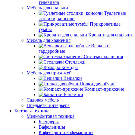
телевизор
Мебель для спальни
Туалетные
столики, консоли
Прикроватные
тумбы
Кровати для спальни
Мебель для хранения
Вешалки
гардеробные
Системы хранения
Стеллажи
Комоды
Мебель для прихожей
Вешалки
Полки для обуви
Компакт-прихожие
Банкетки
Садовая мебель
Предметы интерьера
Бытовая техника
Мелкобытовая техника
Блендеры
Вафельницы
Кофеварки и кофемашины