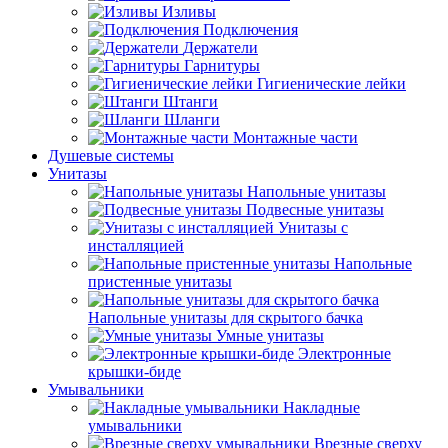
Изливы
Подключения
Держатели
Гарнитуры
Гигиенические лейки
Штанги
Шланги
Монтажные части
Душевые системы
Унитазы
Напольные унитазы
Подвесные унитазы
Унитазы с
инсталляцией
Напольные
пристенные унитазы
Напольные унитазы для скрытого бачка
Умные унитазы
Электронные
крышки-биде
Умывальники
Накладные
умывальники
Врезные сверху