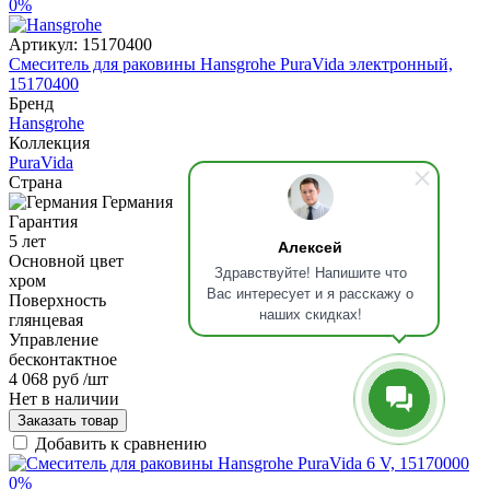
0%
Артикул:
15170400
Смеситель для раковины Hansgrohe PuraVida электронный,
15170400
Бренд
Hansgrohe
Коллекция
PuraVida
Страна
Германия
Гарантия
5 лет
Алексей
Основной цвет
Здравствуйте! Напишите что
хром
Вас интересует и я расскажу о
Поверхность
наших скидках!
глянцевая
Управление
бесконтактное
4 068 руб
/шт
Нет в наличии
Заказать товар
Добавить к сравнению
0%