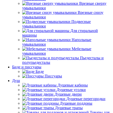
Врезные сверху
умывальники
Врезные снизу
умывальники
Подвесные
умывальники
Для стиральной
машины
Напольные
умывальники
Мебельные
умывальники
Пьедесталы и
полупьедесталы
Биде и писсуары
Биде
Писсуары
Душ
Душевые кабины
Душевые уголки
Душевые двери
Душевые перегородки
Душевые поддоны
Душевые трапы
Товары для