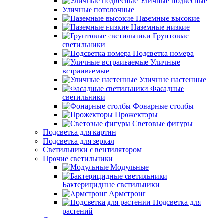
Уличные подвесные
Уличные потолочные
Наземные высокие
Наземные низкие
Грунтовые
светильники
Подсветка номера
Уличные
встраиваемые
Уличные настенные
Фасадные
светильники
Фонарные столбы
Прожекторы
Световые фигуры
Подсветка для картин
Подсветка для зеркал
Светильники с вентилятором
Прочие светильники
Модульные
Бактерицидные светильники
Армстронг
Подсветка для
растений