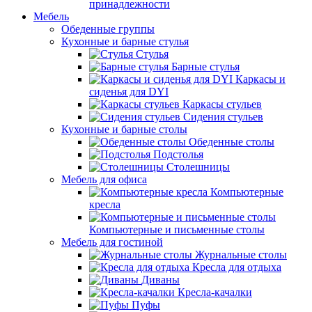
принадлежности
Мебель
Обеденные группы
Кухонные и барные стулья
Стулья
Барные стулья
Каркасы и
сиденья для DYI
Каркасы стульев
Сидения стульев
Кухонные и барные столы
Обеденные столы
Подстолья
Столешницы
Мебель для офиса
Компьютерные
кресла
Компьютерные и письменные столы
Мебель для гостиной
Журнальные столы
Кресла для отдыха
Диваны
Кресла-качалки
Пуфы