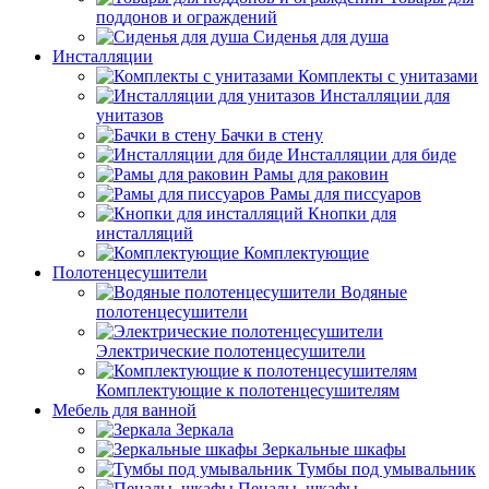
поддонов и ограждений
Сиденья для душа
Инсталляции
Комплекты с унитазами
Инсталляции для
унитазов
Бачки в стену
Инсталляции для биде
Рамы для раковин
Рамы для писсуаров
Кнопки для
инсталляций
Комплектующие
Полотенцесушители
Водяные
полотенцесушители
Электрические полотенцесушители
Комплектующие к полотенцесушителям
Мебель для ванной
Зеркала
Зеркальные шкафы
Тумбы под умывальник
Пеналы, шкафы