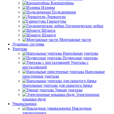
Кронштейны
Изливы
Подключения
Держатели
Гарнитуры
Гигиенические лейки
Штанги
Шланги
Монтажные части
Душевые системы
Унитазы
Напольные унитазы
Подвесные унитазы
Унитазы с
инсталляцией
Напольные
пристенные унитазы
Напольные унитазы для скрытого бачка
Умные унитазы
Электронные
крышки-биде
Умывальники
Накладные
умывальники