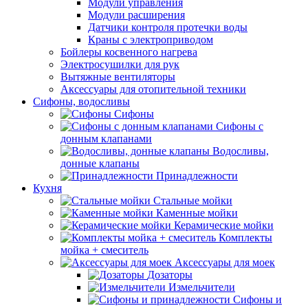
Модули управления
Модули расширения
Датчики контроля протечки воды
Краны с электроприводом
Бойлеры косвенного нагрева
Электросушилки для рук
Вытяжные вентиляторы
Аксессуары для отопительной техники
Сифоны, водосливы
Сифоны
Сифоны с
донным клапанами
Водосливы,
донные клапаны
Принадлежности
Кухня
Стальные мойки
Каменные мойки
Керамические мойки
Комплекты
мойка + смеситель
Аксессуары для моек
Дозаторы
Измельчители
Сифоны и