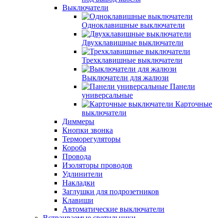
Выключатели
Одноклавишные выключатели
Двухклавишные выключатели
Трехклавишные выключатели
Выключатели для жалюзи
Панели
универсальные
Карточные
выключатели
Диммеры
Кнопки звонка
Терморегуляторы
Короба
Провода
Изоляторы проводов
Удлинители
Накладки
Заглушки для подрозетников
Клавиши
Автоматические выключатели
Встраиваемые светильники