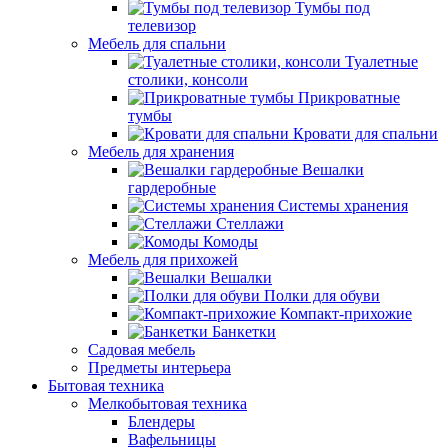
Тумбы под
телевизор
Мебель для спальни
Туалетные
столики, консоли
Прикроватные
тумбы
Кровати для спальни
Мебель для хранения
Вешалки
гардеробные
Системы хранения
Стеллажи
Комоды
Мебель для прихожей
Вешалки
Полки для обуви
Компакт-прихожие
Банкетки
Садовая мебель
Предметы интерьера
Бытовая техника
Мелкобытовая техника
Блендеры
Вафельницы