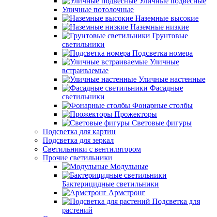
Уличные подвесные
Уличные потолочные
Наземные высокие
Наземные низкие
Грунтовые
светильники
Подсветка номера
Уличные
встраиваемые
Уличные настенные
Фасадные
светильники
Фонарные столбы
Прожекторы
Световые фигуры
Подсветка для картин
Подсветка для зеркал
Светильники с вентилятором
Прочие светильники
Модульные
Бактерицидные светильники
Армстронг
Подсветка для
растений