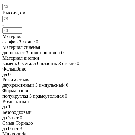
-
Высота, см
-
Материал
фарфор
3
фаянс
0
Материал сиденья
дюропласт
3
полипропилен
0
Материал кнопки
камень
0
металл
0
пластик
3
стекло
0
Фальшбиде
да
0
Режим смыва
двухрежимный
3
импульсный
0
Форма чаши
полукруглая
3
прямоугольная
0
Компактный
да
1
Безободковый
да
3
нет
0
Смыв Торнадо
да
0
нет
3
Микролифт