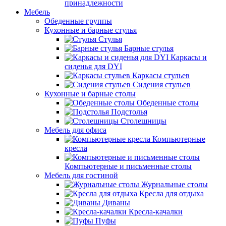
принадлежности
Мебель
Обеденные группы
Кухонные и барные стулья
Стулья
Барные стулья
Каркасы и
сиденья для DYI
Каркасы стульев
Сидения стульев
Кухонные и барные столы
Обеденные столы
Подстолья
Столешницы
Мебель для офиса
Компьютерные
кресла
Компьютерные и письменные столы
Мебель для гостиной
Журнальные столы
Кресла для отдыха
Диваны
Кресла-качалки
Пуфы