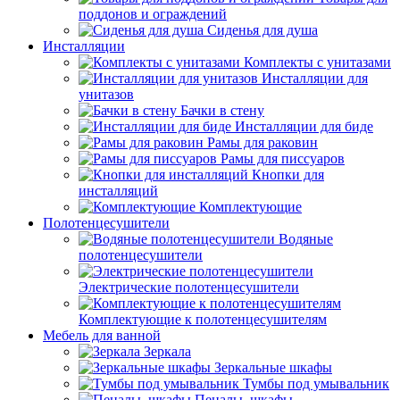
поддонов и ограждений
Сиденья для душа
Инсталляции
Комплекты с унитазами
Инсталляции для
унитазов
Бачки в стену
Инсталляции для биде
Рамы для раковин
Рамы для писсуаров
Кнопки для
инсталляций
Комплектующие
Полотенцесушители
Водяные
полотенцесушители
Электрические полотенцесушители
Комплектующие к полотенцесушителям
Мебель для ванной
Зеркала
Зеркальные шкафы
Тумбы под умывальник
Пеналы, шкафы