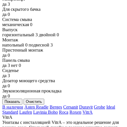
да
3
Для скрытого бачка
да
0
Система смыва
механическая
0
Выпуск
горизонтальный
3
двойной
0
Монтаж
напольный
0
подвесной
3
Пристенный монтаж
да
0
Панель смыва
да
3
нет
0
Сиденье
да
3
Дозатор моющего средства
да
0
Звукоизоляционная прокладка
да
0
Показать
Очистить
В наличии
Asten Readle
Berges
Cersanit
Duravit
Grohe
Ideal
Standard
Laufen
Lavinia Boho
Roca
Roxen
VitrA
VitrA
Унитазы с инсталляцией VitrA – это идеальное решение для