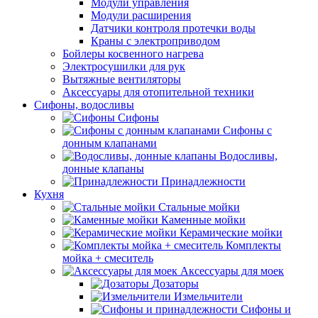
Модули управления
Модули расширения
Датчики контроля протечки воды
Краны с электроприводом
Бойлеры косвенного нагрева
Электросушилки для рук
Вытяжные вентиляторы
Аксессуары для отопительной техники
Сифоны, водосливы
Сифоны
Сифоны с
донным клапанами
Водосливы,
донные клапаны
Принадлежности
Кухня
Стальные мойки
Каменные мойки
Керамические мойки
Комплекты
мойка + смеситель
Аксессуары для моек
Дозаторы
Измельчители
Сифоны и