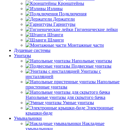
Кронштейны
Изливы
Подключения
Держатели
Гарнитуры
Гигиенические лейки
Штанги
Шланги
Монтажные части
Душевые системы
Унитазы
Напольные унитазы
Подвесные унитазы
Унитазы с
инсталляцией
Напольные
пристенные унитазы
Напольные унитазы для скрытого бачка
Умные унитазы
Электронные
крышки-биде
Умывальники
Накладные
умывальники