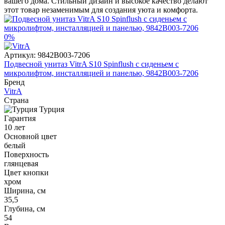
вашего дома. Стильный дизайн и высокое качество делают
этот товар незаменимым для создания уюта и комфорта.
0%
Артикул:
9842B003-7206
Подвесной унитаз VitrA S10 Spinflush с сиденьем с
микролифтом, инсталляцией и панелью, 9842B003-7206
Бренд
VitrA
Страна
Турция
Гарантия
10 лет
Основной цвет
белый
Поверхность
глянцевая
Цвет кнопки
хром
Ширина, см
35,5
Глубина, см
54