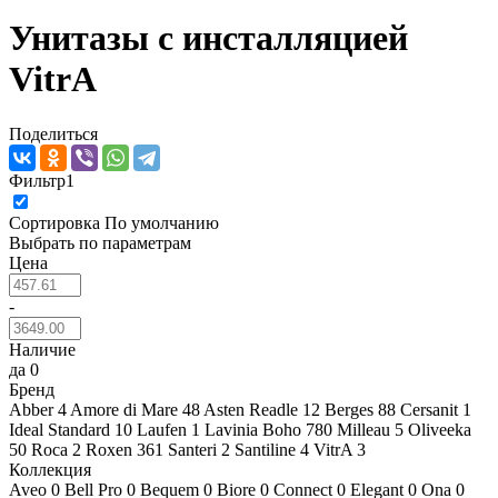
Унитазы с инсталляцией
VitrA
Поделиться
Фильтр
1
Сортировка
По умолчанию
Выбрать по параметрам
Цена
-
Наличие
да
0
Бренд
Abber
4
Amore di Mare
48
Asten Readle
12
Berges
88
Cersanit
1
Ideal Standard
10
Laufen
1
Lavinia Boho
780
Milleau
5
Oliveeka
50
Roca
2
Roxen
361
Santeri
2
Santiline
4
VitrA
3
Коллекция
Aveo
0
Bell Pro
0
Bequem
0
Biore
0
Connect
0
Elegant
0
Ona
0