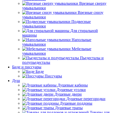
Врезные сверху
умывальники
Врезные снизу
умывальники
Подвесные
умывальники
Для стиральной
машины
Напольные
умывальники
Мебельные
умывальники
Пьедесталы и
полупьедесталы
Биде и писсуары
Биде
Писсуары
Душ
Душевые кабины
Душевые уголки
Душевые двери
Душевые перегородки
Душевые поддоны
Душевые трапы
Товары для