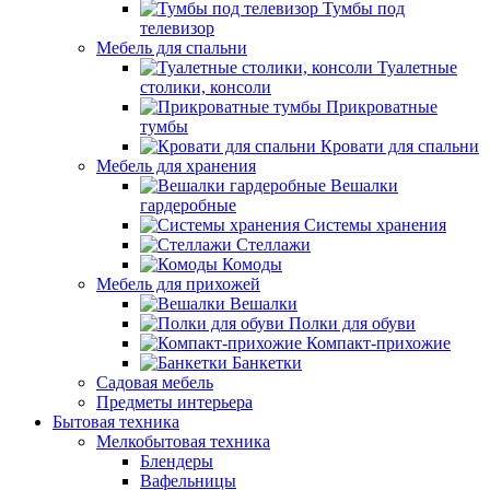
Тумбы под
телевизор
Мебель для спальни
Туалетные
столики, консоли
Прикроватные
тумбы
Кровати для спальни
Мебель для хранения
Вешалки
гардеробные
Системы хранения
Стеллажи
Комоды
Мебель для прихожей
Вешалки
Полки для обуви
Компакт-прихожие
Банкетки
Садовая мебель
Предметы интерьера
Бытовая техника
Мелкобытовая техника
Блендеры
Вафельницы