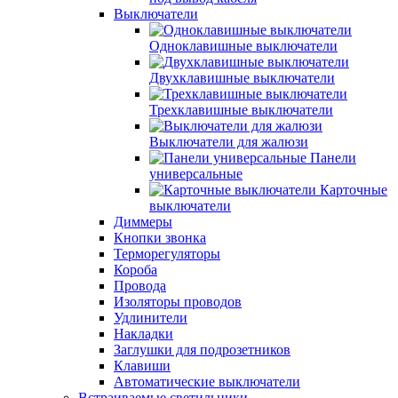
Выключатели
Одноклавишные выключатели
Двухклавишные выключатели
Трехклавишные выключатели
Выключатели для жалюзи
Панели
универсальные
Карточные
выключатели
Диммеры
Кнопки звонка
Терморегуляторы
Короба
Провода
Изоляторы проводов
Удлинители
Накладки
Заглушки для подрозетников
Клавиши
Автоматические выключатели
Встраиваемые светильники