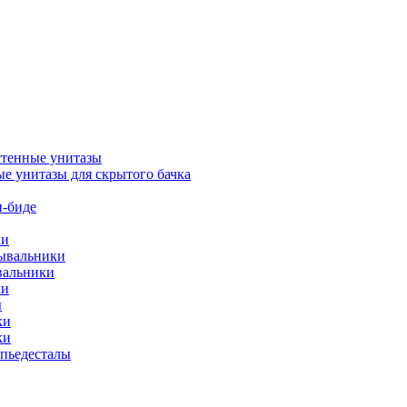
тенные унитазы
е унитазы для скрытого бачка
-биде
ки
мывальники
вальники
ки
ы
ки
ки
упьедесталы