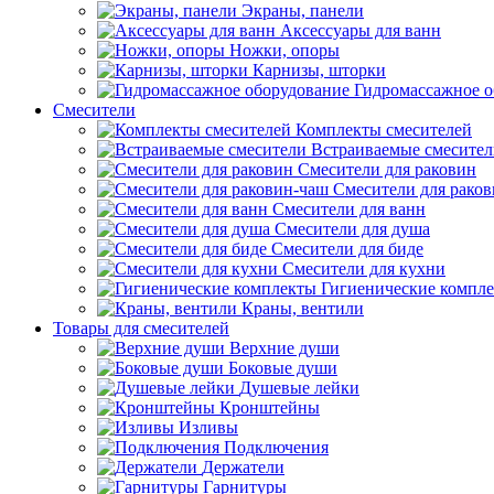
Экраны, панели
Аксессуары для ванн
Ножки, опоры
Карнизы, шторки
Гидромассажное о
Смесители
Комплекты смесителей
Встраиваемые смесите
Смесители для раковин
Смесители для рако
Смесители для ванн
Смесители для душа
Смесители для биде
Смесители для кухни
Гигиенические компл
Краны, вентили
Товары для смесителей
Верхние души
Боковые души
Душевые лейки
Кронштейны
Изливы
Подключения
Держатели
Гарнитуры