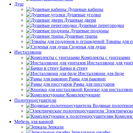
Душ
Душевые кабины
Душевые уголки
Душевые двери
Душевые перегородки
Душевые поддоны
Душевые трапы
Товары для 
Сиденья для душа
Инсталляции
Комплекты с унитазами
Инсталляции для унит
Бачки в стену
Инсталляции для биде
Рамы для раковин
Рамы для писсуаров
Кнопки для инсталляц
Комплектующие
Полотенцесушители
Водяные полотенц
Электрическ
Комплек
Мебель для ванной
Зеркала
Зеркальные шкафы