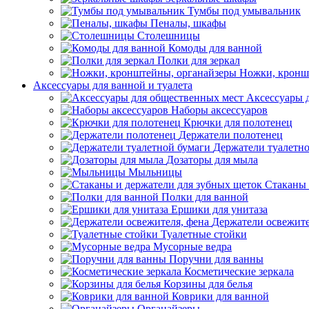
Тумбы под умывальник
Пеналы, шкафы
Столешницы
Комоды для ванной
Полки для зеркал
Ножки, кронш
Аксессуары для ванной и туалета
Аксессуары 
Наборы аксессуаров
Крючки для полотенец
Держатели полотенец
Держатели туалетн
Дозаторы для мыла
Мыльницы
Стаканы 
Полки для ванной
Ершики для унитаза
Держатели освежите
Туалетные стойки
Мусорные ведра
Поручни для ванны
Косметические зеркала
Корзины для белья
Коврики для ванной
Органайзеры