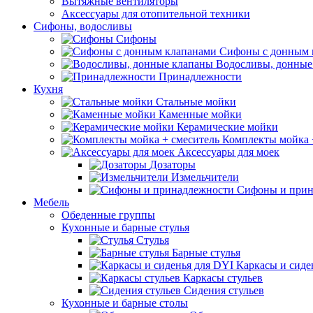
Вытяжные вентиляторы
Аксессуары для отопительной техники
Сифоны, водосливы
Сифоны
Сифоны с донным 
Водосливы, донные
Принадлежности
Кухня
Стальные мойки
Каменные мойки
Керамические мойки
Комплекты мойка 
Аксессуары для моек
Дозаторы
Измельчители
Сифоны и прин
Мебель
Обеденные группы
Кухонные и барные стулья
Стулья
Барные стулья
Каркасы и сиде
Каркасы стульев
Сидения стульев
Кухонные и барные столы