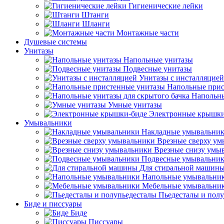
Гигиенические лейки
Штанги
Шланги
Монтажные части
Душевые системы
Унитазы
Напольные унитазы
Подвесные унитазы
Унитазы с инсталляцией
Напольные прис
Напольны
Умные унитазы
Электронные крышки
Умывальники
Накладные умывальни
Врезные сверху у
Врезные снизу умы
Подвесные умывальни
Для стиральной машин
Напольные умывальни
Мебельные умывальни
Пьедесталы и пол
Биде и писсуары
Биде
Писсуары