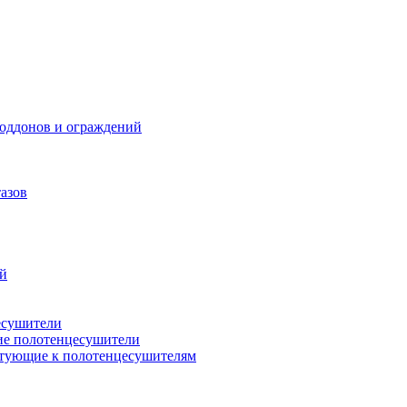
поддонов и ограждений
азов
ий
есушители
ие полотенцесушители
тующие к полотенцесушителям