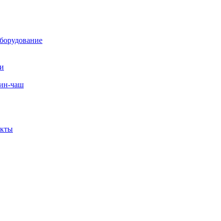
борудование
ли
вин-чаш
екты