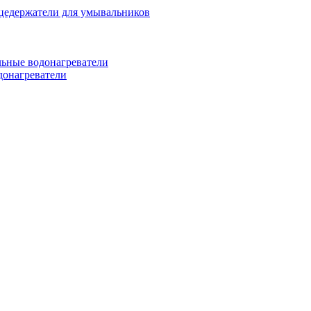
цедержатели для умывальников
ьные водонагреватели
донагреватели