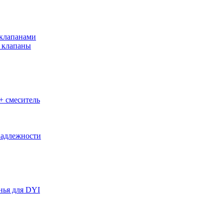
клапанами
 клапаны
+ смеситель
адлежности
нья для DYI