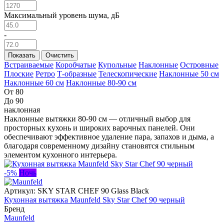
Максимальный уровень шума, дБ
-
Показать
Очистить
Встраиваемые
Коробчатые
Купольные
Наклонные
Островные
Плоские
Ретро
Т-образные
Телескопические
Наклонные 50 см
Наклонные 60 см
Наклонные 80-90 см
От 80
До 90
наклонная
Наклонные вытяжки 80-90 см — отличный выбор для
просторных кухонь и широких варочных панелей. Они
обеспечивают эффективное удаление пара, запахов и дыма, а
благодаря современному дизайну становятся стильным
элементом кухонного интерьера.
-5%
Ночь
Артикул:
SKY STAR CHEF 90 Glass Black
Кухонная вытяжка Maunfeld Sky Star Chef 90 черный
Бренд
Maunfeld