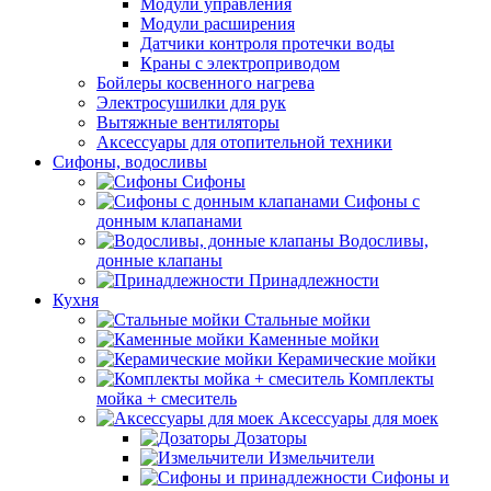
Модули управления
Модули расширения
Датчики контроля протечки воды
Краны с электроприводом
Бойлеры косвенного нагрева
Электросушилки для рук
Вытяжные вентиляторы
Аксессуары для отопительной техники
Сифоны, водосливы
Сифоны
Сифоны с
донным клапанами
Водосливы,
донные клапаны
Принадлежности
Кухня
Стальные мойки
Каменные мойки
Керамические мойки
Комплекты
мойка + смеситель
Аксессуары для моек
Дозаторы
Измельчители
Сифоны и