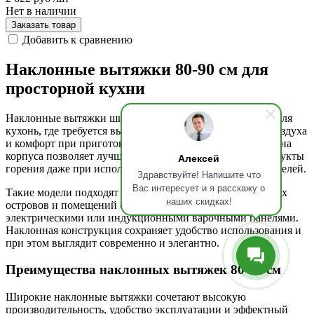
Нет в наличии
Заказать товар
Добавить к сравнению
Наклонные вытяжки 80-90 см для
просторной кухни
Наклонные вытяжки шириной 80-90 см предназначены для
кухонь, где требуется высокая эффективность очистки воздуха
и комфорт при приготовлении пищи. Увеличенная ширина
корпуса позволяет лучше захватывать пар, запахи и продукты
Алексей
горения даже при использовании больших варочных панелей.
Здравствуйте! Напишите что
Вас интересует и я расскажу о
Такие модели подходят для просторных кухонь, кухонных
наших скидках!
островов и помещений с мощными газовыми,
электрическими или индукционными варочными панелями.
Наклонная конструкция сохраняет удобство использования и
при этом выглядит современно и элегантно.
Преимущества наклонных вытяжек 80-90 см
Широкие наклонные вытяжки сочетают высокую
производительность, удобство эксплуатации и эффектный