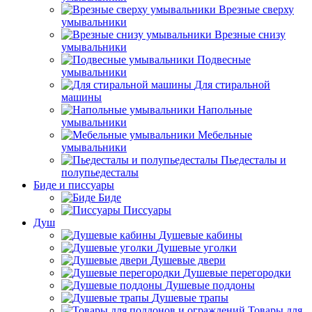
Врезные сверху
умывальники
Врезные снизу
умывальники
Подвесные
умывальники
Для стиральной
машины
Напольные
умывальники
Мебельные
умывальники
Пьедесталы и
полупьедесталы
Биде и писсуары
Биде
Писсуары
Душ
Душевые кабины
Душевые уголки
Душевые двери
Душевые перегородки
Душевые поддоны
Душевые трапы
Товары для