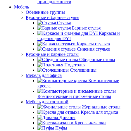
принадлежности
Мебель
Обеденные группы
Кухонные и барные стулья
Стулья
Барные стулья
Каркасы и
сиденья для DYI
Каркасы стульев
Сидения стульев
Кухонные и барные столы
Обеденные столы
Подстолья
Столешницы
Мебель для офиса
Компьютерные
кресла
Компьютерные и письменные столы
Мебель для гостиной
Журнальные столы
Кресла для отдыха
Диваны
Кресла-качалки
Пуфы