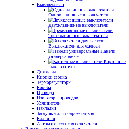
Выключатели
Одноклавишные выключатели
Двухклавишные выключатели
Трехклавишные выключатели
Выключатели для жалюзи
Панели
универсальные
Карточные
выключатели
Диммеры
Кнопки звонка
Терморегуляторы
Короба
Провода
Изоляторы проводов
Удлинители
Накладки
Заглушки для подрозетников
Клавиши
Автоматические выключатели
Встраиваемые светильники