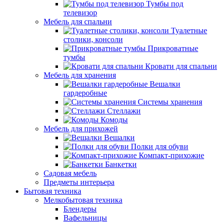
Тумбы под
телевизор
Мебель для спальни
Туалетные
столики, консоли
Прикроватные
тумбы
Кровати для спальни
Мебель для хранения
Вешалки
гардеробные
Системы хранения
Стеллажи
Комоды
Мебель для прихожей
Вешалки
Полки для обуви
Компакт-прихожие
Банкетки
Садовая мебель
Предметы интерьера
Бытовая техника
Мелкобытовая техника
Блендеры
Вафельницы