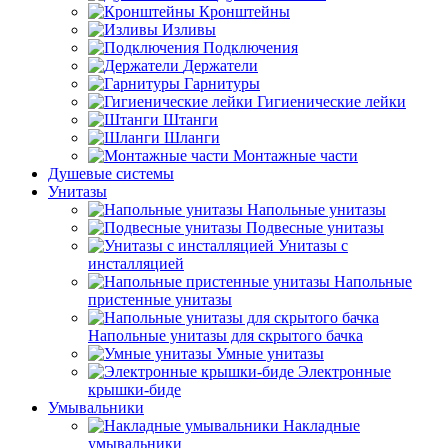
Кронштейны
Изливы
Подключения
Держатели
Гарнитуры
Гигиенические лейки
Штанги
Шланги
Монтажные части
Душевые системы
Унитазы
Напольные унитазы
Подвесные унитазы
Унитазы с
инсталляцией
Напольные
пристенные унитазы
Напольные унитазы для скрытого бачка
Умные унитазы
Электронные
крышки-биде
Умывальники
Накладные
умывальники