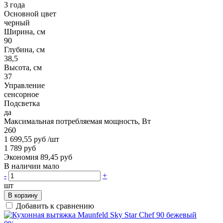
3 года
Основной цвет
черный
Ширина, см
90
Глубина, см
38,5
Высота, см
37
Управление
сенсорное
Подсветка
да
Максимальная потребляемая мощность, Вт
260
1 699,55 руб
/шт
1 789 руб
Экономия 89,45 руб
В наличии мало
-
+
шт
В корзину
Добавить к сравнению