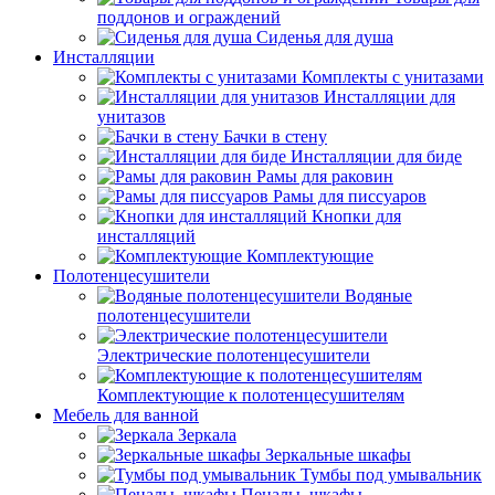
поддонов и ограждений
Сиденья для душа
Инсталляции
Комплекты с унитазами
Инсталляции для
унитазов
Бачки в стену
Инсталляции для биде
Рамы для раковин
Рамы для писсуаров
Кнопки для
инсталляций
Комплектующие
Полотенцесушители
Водяные
полотенцесушители
Электрические полотенцесушители
Комплектующие к полотенцесушителям
Мебель для ванной
Зеркала
Зеркальные шкафы
Тумбы под умывальник
Пеналы, шкафы