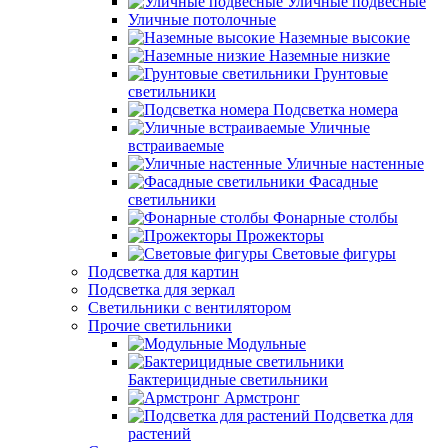
Уличные подвесные
Уличные потолочные
Наземные высокие
Наземные низкие
Грунтовые
светильники
Подсветка номера
Уличные
встраиваемые
Уличные настенные
Фасадные
светильники
Фонарные столбы
Прожекторы
Световые фигуры
Подсветка для картин
Подсветка для зеркал
Светильники с вентилятором
Прочие светильники
Модульные
Бактерицидные светильники
Армстронг
Подсветка для
растений