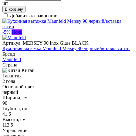
шт
В корзину
Добавить к сравнению
-5%
Ночь
Артикул:
MERSEY 90 Inox Glass BLACK
Кухонная вытяжка Maunfeld Mersey 90 черный/вставка сатин
Бренд
Maunfeld
Страна
Китай
Гарантия
2 года
Основной цвет
черный
Ширина, см
90
Глубина, см
41,6
Высота, см
113,5
Управление
сенсорное