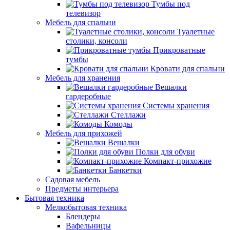
Тумбы под
телевизор
Мебель для спальни
Туалетные
столики, консоли
Прикроватные
тумбы
Кровати для спальни
Мебель для хранения
Вешалки
гардеробные
Системы хранения
Стеллажи
Комоды
Мебель для прихожей
Вешалки
Полки для обуви
Компакт-прихожие
Банкетки
Садовая мебель
Предметы интерьера
Бытовая техника
Мелкобытовая техника
Блендеры
Вафельницы