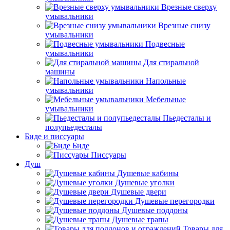
Врезные сверху
умывальники
Врезные снизу
умывальники
Подвесные
умывальники
Для стиральной
машины
Напольные
умывальники
Мебельные
умывальники
Пьедесталы и
полупьедесталы
Биде и писсуары
Биде
Писсуары
Душ
Душевые кабины
Душевые уголки
Душевые двери
Душевые перегородки
Душевые поддоны
Душевые трапы
Товары для