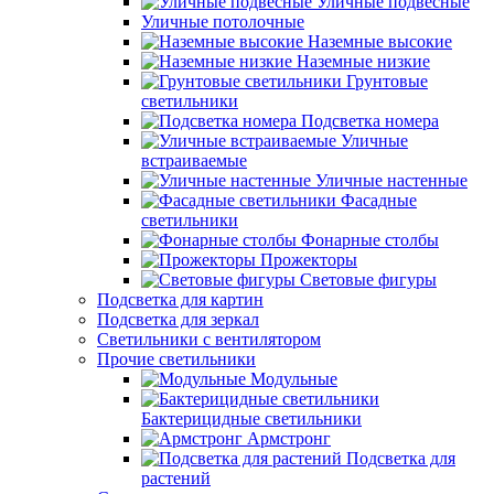
Уличные подвесные
Уличные потолочные
Наземные высокие
Наземные низкие
Грунтовые
светильники
Подсветка номера
Уличные
встраиваемые
Уличные настенные
Фасадные
светильники
Фонарные столбы
Прожекторы
Световые фигуры
Подсветка для картин
Подсветка для зеркал
Светильники с вентилятором
Прочие светильники
Модульные
Бактерицидные светильники
Армстронг
Подсветка для
растений