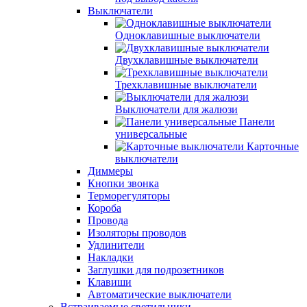
Выключатели
Одноклавишные выключатели
Двухклавишные выключатели
Трехклавишные выключатели
Выключатели для жалюзи
Панели
универсальные
Карточные
выключатели
Диммеры
Кнопки звонка
Терморегуляторы
Короба
Провода
Изоляторы проводов
Удлинители
Накладки
Заглушки для подрозетников
Клавиши
Автоматические выключатели
Встраиваемые светильники