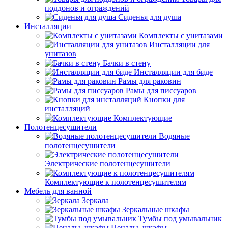
поддонов и ограждений
Сиденья для душа
Инсталляции
Комплекты с унитазами
Инсталляции для
унитазов
Бачки в стену
Инсталляции для биде
Рамы для раковин
Рамы для писсуаров
Кнопки для
инсталляций
Комплектующие
Полотенцесушители
Водяные
полотенцесушители
Электрические полотенцесушители
Комплектующие к полотенцесушителям
Мебель для ванной
Зеркала
Зеркальные шкафы
Тумбы под умывальник
Пеналы, шкафы