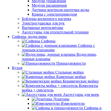
Модули управления
Модули расширения
Датчики контроля протечки воды
Краны с электроприводом
Бойлеры косвенного нагрева
Электросушилки для рук
Вытяжные вентиляторы
Аксессуары для отопительной техники
Сифоны, водосливы
Сифоны
Сифоны с
донным клапанами
Водосливы,
донные клапаны
Принадлежности
Кухня
Стальные мойки
Каменные мойки
Керамические мойки
Комплекты
мойка + смеситель
Аксессуары для моек
Дозаторы
Измельчители
Сифоны и