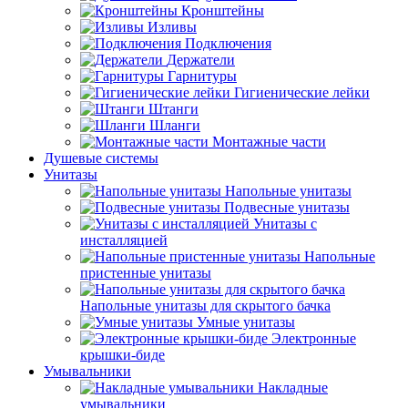
Кронштейны
Изливы
Подключения
Держатели
Гарнитуры
Гигиенические лейки
Штанги
Шланги
Монтажные части
Душевые системы
Унитазы
Напольные унитазы
Подвесные унитазы
Унитазы с
инсталляцией
Напольные
пристенные унитазы
Напольные унитазы для скрытого бачка
Умные унитазы
Электронные
крышки-биде
Умывальники
Накладные
умывальники