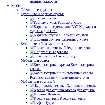
принадлежности
Мебель
Обеденные группы
Кухонные и барные стулья
Стулья
Барные стулья
Каркасы и
сиденья для DYI
Каркасы стульев
Сидения стульев
Кухонные и барные столы
Обеденные столы
Подстолья
Столешницы
Мебель для офиса
Компьютерные
кресла
Компьютерные и письменные столы
Мебель для гостиной
Журнальные столы
Кресла для отдыха
Диваны
Кресла-качалки
Пуфы