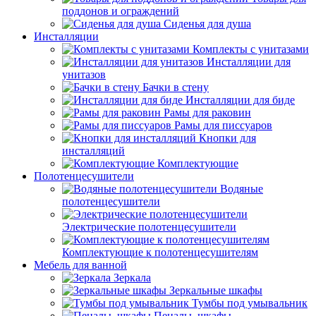
поддонов и ограждений
Сиденья для душа
Инсталляции
Комплекты с унитазами
Инсталляции для
унитазов
Бачки в стену
Инсталляции для биде
Рамы для раковин
Рамы для писсуаров
Кнопки для
инсталляций
Комплектующие
Полотенцесушители
Водяные
полотенцесушители
Электрические полотенцесушители
Комплектующие к полотенцесушителям
Мебель для ванной
Зеркала
Зеркальные шкафы
Тумбы под умывальник
Пеналы, шкафы