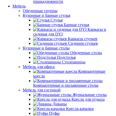
принадлежности
Мебель
Обеденные группы
Кухонные и барные стулья
Стулья
Барные стулья
Каркасы и
сиденья для DYI
Каркасы стульев
Сидения стульев
Кухонные и барные столы
Обеденные столы
Подстолья
Столешницы
Мебель для офиса
Компьютерные
кресла
Компьютерные и письменные столы
Мебель для гостиной
Журнальные столы
Кресла для отдыха
Диваны
Кресла-качалки
Пуфы