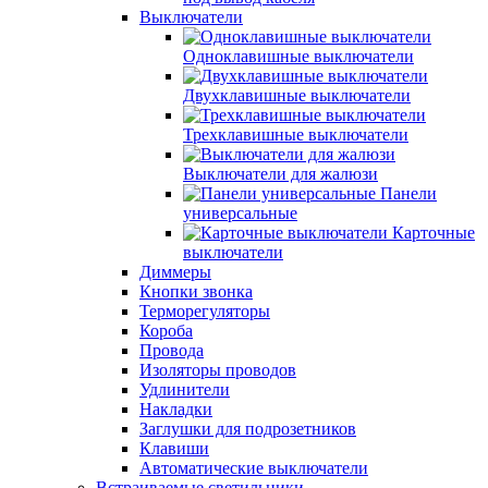
Выключатели
Одноклавишные выключатели
Двухклавишные выключатели
Трехклавишные выключатели
Выключатели для жалюзи
Панели
универсальные
Карточные
выключатели
Диммеры
Кнопки звонка
Терморегуляторы
Короба
Провода
Изоляторы проводов
Удлинители
Накладки
Заглушки для подрозетников
Клавиши
Автоматические выключатели
Встраиваемые светильники