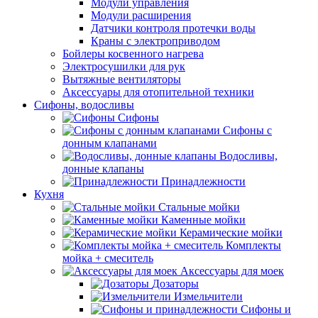
Модули управления
Модули расширения
Датчики контроля протечки воды
Краны с электроприводом
Бойлеры косвенного нагрева
Электросушилки для рук
Вытяжные вентиляторы
Аксессуары для отопительной техники
Сифоны, водосливы
Сифоны
Сифоны с
донным клапанами
Водосливы,
донные клапаны
Принадлежности
Кухня
Стальные мойки
Каменные мойки
Керамические мойки
Комплекты
мойка + смеситель
Аксессуары для моек
Дозаторы
Измельчители
Сифоны и