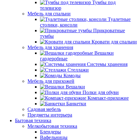
Тумбы под
телевизор
Мебель для спальни
Туалетные
столики, консоли
Прикроватные
тумбы
Кровати для спальни
Мебель для хранения
Вешалки
гардеробные
Системы хранения
Стеллажи
Комоды
Мебель для прихожей
Вешалки
Полки для обуви
Компакт-прихожие
Банкетки
Садовая мебель
Предметы интерьера
Бытовая техника
Мелкобытовая техника
Блендеры
Вафельницы