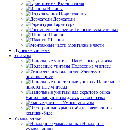
Кронштейны
Изливы
Подключения
Держатели
Гарнитуры
Гигиенические лейки
Штанги
Шланги
Монтажные части
Душевые системы
Унитазы
Напольные унитазы
Подвесные унитазы
Унитазы с
инсталляцией
Напольные
пристенные унитазы
Напольные унитазы для скрытого бачка
Умные унитазы
Электронные
крышки-биде
Умывальники
Накладные
умывальники