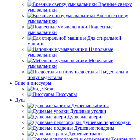
Врезные сверху
умывальники
Врезные снизу
умывальники
Подвесные
умывальники
Для стиральной
машины
Напольные
умывальники
Мебельные
умывальники
Пьедесталы и
полупьедесталы
Биде и писсуары
Биде
Писсуары
Душ
Душевые кабины
Душевые уголки
Душевые двери
Душевые перегородки
Душевые поддоны
Душевые трапы
Товары для