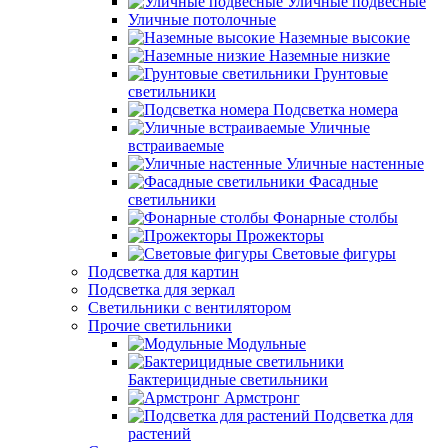
Уличные подвесные
Уличные потолочные
Наземные высокие
Наземные низкие
Грунтовые
светильники
Подсветка номера
Уличные
встраиваемые
Уличные настенные
Фасадные
светильники
Фонарные столбы
Прожекторы
Световые фигуры
Подсветка для картин
Подсветка для зеркал
Светильники с вентилятором
Прочие светильники
Модульные
Бактерицидные светильники
Армстронг
Подсветка для
растений