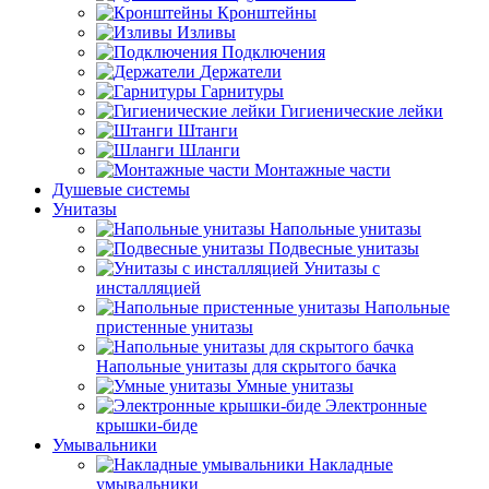
Кронштейны
Изливы
Подключения
Держатели
Гарнитуры
Гигиенические лейки
Штанги
Шланги
Монтажные части
Душевые системы
Унитазы
Напольные унитазы
Подвесные унитазы
Унитазы с
инсталляцией
Напольные
пристенные унитазы
Напольные унитазы для скрытого бачка
Умные унитазы
Электронные
крышки-биде
Умывальники
Накладные
умывальники