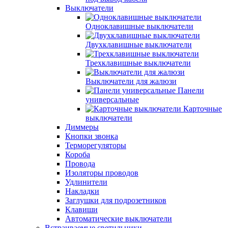
Выключатели
Одноклавишные выключатели
Двухклавишные выключатели
Трехклавишные выключатели
Выключатели для жалюзи
Панели
универсальные
Карточные
выключатели
Диммеры
Кнопки звонка
Терморегуляторы
Короба
Провода
Изоляторы проводов
Удлинители
Накладки
Заглушки для подрозетников
Клавиши
Автоматические выключатели
Встраиваемые светильники