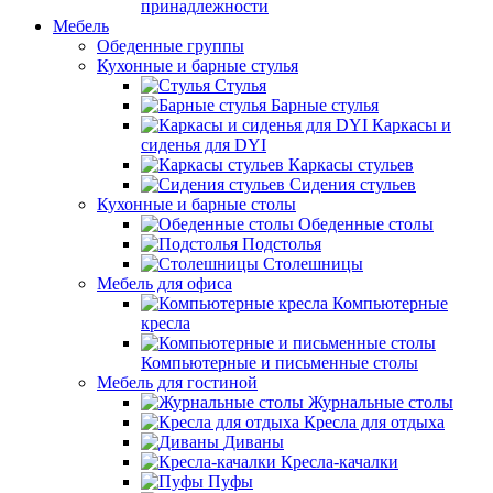
принадлежности
Мебель
Обеденные группы
Кухонные и барные стулья
Стулья
Барные стулья
Каркасы и
сиденья для DYI
Каркасы стульев
Сидения стульев
Кухонные и барные столы
Обеденные столы
Подстолья
Столешницы
Мебель для офиса
Компьютерные
кресла
Компьютерные и письменные столы
Мебель для гостиной
Журнальные столы
Кресла для отдыха
Диваны
Кресла-качалки
Пуфы