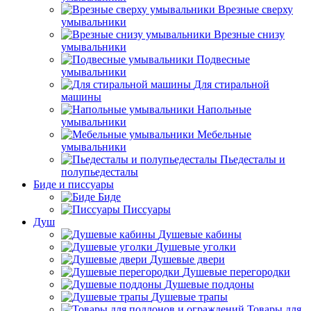
Врезные сверху
умывальники
Врезные снизу
умывальники
Подвесные
умывальники
Для стиральной
машины
Напольные
умывальники
Мебельные
умывальники
Пьедесталы и
полупьедесталы
Биде и писсуары
Биде
Писсуары
Душ
Душевые кабины
Душевые уголки
Душевые двери
Душевые перегородки
Душевые поддоны
Душевые трапы
Товары для