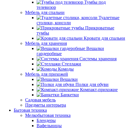
Тумбы под
телевизор
Мебель для спальни
Туалетные
столики, консоли
Прикроватные
тумбы
Кровати для спальни
Мебель для хранения
Вешалки
гардеробные
Системы хранения
Стеллажи
Комоды
Мебель для прихожей
Вешалки
Полки для обуви
Компакт-прихожие
Банкетки
Садовая мебель
Предметы интерьера
Бытовая техника
Мелкобытовая техника
Блендеры
Вафельницы