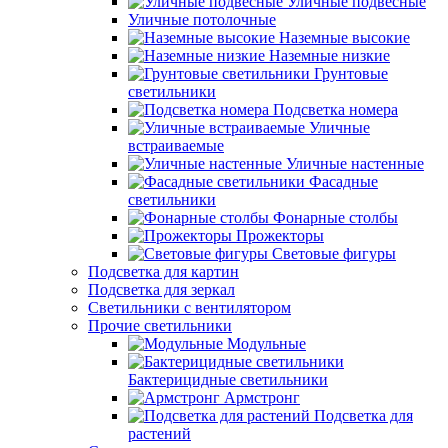
Уличные подвесные
Уличные потолочные
Наземные высокие
Наземные низкие
Грунтовые
светильники
Подсветка номера
Уличные
встраиваемые
Уличные настенные
Фасадные
светильники
Фонарные столбы
Прожекторы
Световые фигуры
Подсветка для картин
Подсветка для зеркал
Светильники с вентилятором
Прочие светильники
Модульные
Бактерицидные светильники
Армстронг
Подсветка для
растений