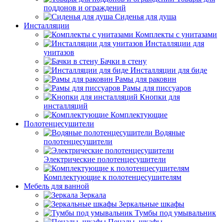
поддонов и ограждений
Сиденья для душа
Инсталляции
Комплекты с унитазами
Инсталляции для
унитазов
Бачки в стену
Инсталляции для биде
Рамы для раковин
Рамы для писсуаров
Кнопки для
инсталляций
Комплектующие
Полотенцесушители
Водяные
полотенцесушители
Электрические полотенцесушители
Комплектующие к полотенцесушителям
Мебель для ванной
Зеркала
Зеркальные шкафы
Тумбы под умывальник
Пеналы, шкафы