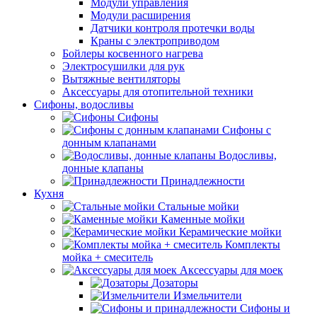
Модули управления
Модули расширения
Датчики контроля протечки воды
Краны с электроприводом
Бойлеры косвенного нагрева
Электросушилки для рук
Вытяжные вентиляторы
Аксессуары для отопительной техники
Сифоны, водосливы
Сифоны
Сифоны с
донным клапанами
Водосливы,
донные клапаны
Принадлежности
Кухня
Стальные мойки
Каменные мойки
Керамические мойки
Комплекты
мойка + смеситель
Аксессуары для моек
Дозаторы
Измельчители
Сифоны и