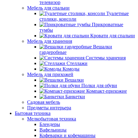
телевизор
Мебель для спальни
Туалетные
столики, консоли
Прикроватные
тумбы
Кровати для спальни
Мебель для хранения
Вешалки
гардеробные
Системы хранения
Стеллажи
Комоды
Мебель для прихожей
Вешалки
Полки для обуви
Компакт-прихожие
Банкетки
Садовая мебель
Предметы интерьера
Бытовая техника
Мелкобытовая техника
Блендеры
Вафельницы
Кофеварки и кофемашины