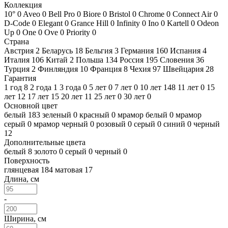
Коллекция
10°
0
Aveo
0
Bell Pro
0
Biore
0
Bristol
0
Chrome
0
Connect Air
0
D-Code
0
Elegant
0
Grance Hill
0
Infinity
0
Ino
0
Kartell
0
Odeon
Up
0
One
0
Ove
0
Priority
0
Страна
Австрия
2
Беларусь
18
Бельгия
3
Германия
160
Испания
4
Италия
106
Китай
2
Польша
134
Россия
195
Словения
36
Турция
2
Финляндия
10
Франция
8
Чехия
97
Швейцария
28
Гарантия
1 год
8
2 года
1
3 года
0
5 лет
0
7 лет
0
10 лет
148
11 лет
0
15
лет
12
17 лет
15
20 лет
11
25 лет
0
30 лет
0
Основной цвет
белый
183
зеленый
0
красный
0
мрамор белый
0
мрамор
серый
0
мрамор черный
0
розовый
0
серый
0
синий
0
черный
12
Дополнительные цвета
белый
8
золото
0
серый
0
черный
0
Поверхность
глянцевая
184
матовая
17
Длина, см
-
Ширина, см