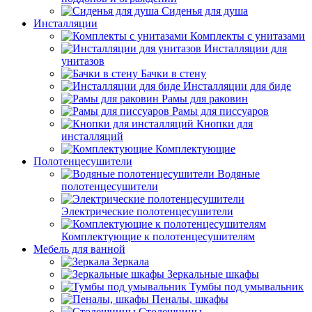
Сиденья для душа
Инсталляции
Комплекты с унитазами
Инсталляции для
унитазов
Бачки в стену
Инсталляции для биде
Рамы для раковин
Рамы для писсуаров
Кнопки для
инсталляций
Комплектующие
Полотенцесушители
Водяные
полотенцесушители
Электрические полотенцесушители
Комплектующие к полотенцесушителям
Мебель для ванной
Зеркала
Зеркальные шкафы
Тумбы под умывальник
Пеналы, шкафы
Столешницы