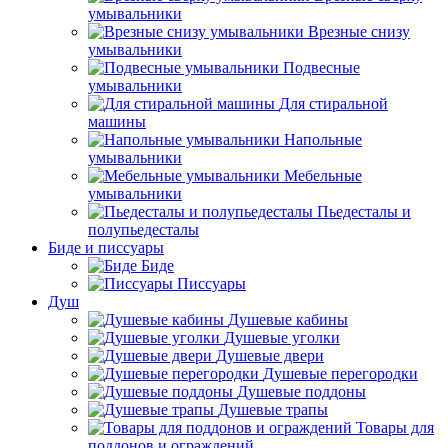
умывальники
Врезные снизу
умывальники
Подвесные
умывальники
Для стиральной
машины
Напольные
умывальники
Мебельные
умывальники
Пьедесталы и
полупьедесталы
Биде и писсуары
Биде
Писсуары
Душ
Душевые кабины
Душевые уголки
Душевые двери
Душевые перегородки
Душевые поддоны
Душевые трапы
Товары для
поддонов и ограждений