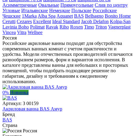
Асимметричные
Овальные
Прямоугольные
Слив по центру
Угловые
Итальянские
Немецкие
Польские
Российские
Чешские
1Marka
Alba Spa
Aquanet
BAS
Belbagno
Bonito Home
Cerutti
Cezares
Excellent
Ideal Standard
Jacob Delafon
Kolpa-San
Lavinia Boho
Polimat
Ravak
Riho
Roxen
Timo
Triton
Vagnerplast
Vincea
Vitra
Wellsee
Россия
Российские акриловые ванны подходят для обустройства
современных ванных комнат с учетом практичности и
удобства. Модели отечественных производителей отличаются
разнообразием размеров, форм и вариантов исполнения. В
каталоге представлены ванны для небольших и просторных
помещений, чтобы подобрать подходящее решение по
габаритам, дизайну и требованиям к ежедневному
использованию.
0%
Новинка
Артикул:
З 00159
Акриловая ванна BAS Амур
Бренд
BAS
Страна
Россия