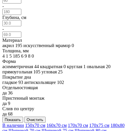
-
Глубина, см
-
Материал
акрил
195
искусственный мрамор
0
Толщина, мм
4
1
5
185
6
9
8
0
Форма
асимметричная
44
квадратная
0
круглая
1
овальная
20
прямоугольная
105
угловая
25
Покрытие дна
гладкое
93
антискользящее
102
Отдельностоящая
да
36
Пристенный монтаж
да
9
Слив по центру
да
68
Показать
Очистить
В наличии
150x70 см
160x70 см
170x70 см
170x75 см
180x80
см
Шириной 70 см
Шириной 75 см
Шириной 80 см