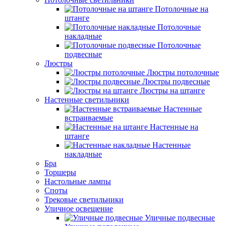
Потолочные на
штанге
Потолочные
накладные
Потолочные
подвесные
Люстры
Люстры потолочные
Люстры подвесные
Люстры на штанге
Настенные светильники
Настенные
встраиваемые
Настенные на
штанге
Настенные
накладные
Бра
Торшеры
Настольные лампы
Споты
Трековые светильники
Уличное освещение
Уличные подвесные