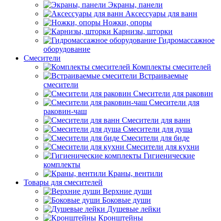
Экраны, панели
Аксессуары для ванн
Ножки, опоры
Карнизы, шторки
Гидромассажное
оборудование
Смесители
Комплекты смесителей
Встраиваемые
смесители
Смесители для раковин
Смесители для
раковин-чаш
Смесители для ванн
Смесители для душа
Смесители для биде
Смесители для кухни
Гигиенические
комплекты
Краны, вентили
Товары для смесителей
Верхние души
Боковые души
Душевые лейки
Кронштейны