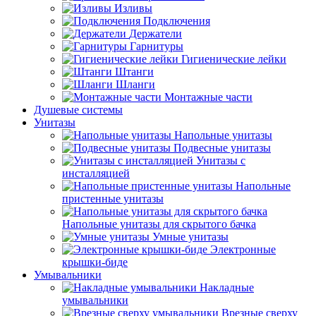
Изливы
Подключения
Держатели
Гарнитуры
Гигиенические лейки
Штанги
Шланги
Монтажные части
Душевые системы
Унитазы
Напольные унитазы
Подвесные унитазы
Унитазы с
инсталляцией
Напольные
пристенные унитазы
Напольные унитазы для скрытого бачка
Умные унитазы
Электронные
крышки-биде
Умывальники
Накладные
умывальники
Врезные сверху