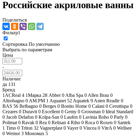
Российские акриловые ванны
Поделиться
Фильтр
1
Сортировка
По умолчанию
Выбрать по параметрам
Цена
-
Наличие
да
131
Бренд
1ACReal
4
1Марка
28
Abber
0
Alba Spa
0
Allen Brau
0
Altrobagno
0
AM.PM
1
Aquanet
52
Aquatek
9
Asten Readle
0
BAS
56
Belbagno
0
Berges
0
Bonito Home
0
Calani
0
Ceruttispa
0
Cezares
0
Duravit
0
Excellent
0
Gemy
0
Grossman
0
Ideal Standard
0
Jacob Delafon
0
Kolpa-San
0
Laufen
0
Lavinia Boho
0
Parly
0
Polimat
0
Ravak
0
Rea
0
Relisan
4
Riho
0
Roca
0
Roxen
0
Santek
1
Timo
0
Triton
32
Vagnerplast
0
Vayer
0
Vincea
0
VitrA
0
Wellsee
0
Wemor
3
Мономах
5