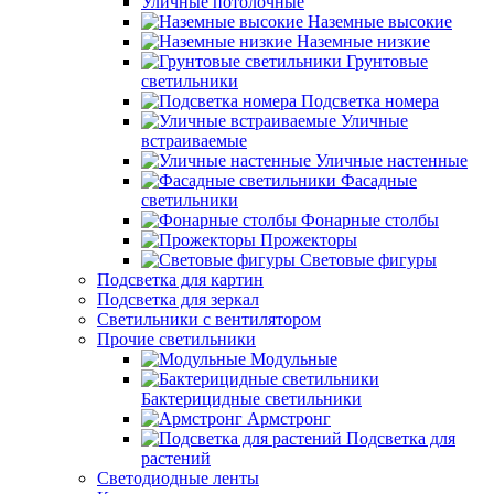
Уличные потолочные
Наземные высокие
Наземные низкие
Грунтовые
светильники
Подсветка номера
Уличные
встраиваемые
Уличные настенные
Фасадные
светильники
Фонарные столбы
Прожекторы
Световые фигуры
Подсветка для картин
Подсветка для зеркал
Светильники с вентилятором
Прочие светильники
Модульные
Бактерицидные светильники
Армстронг
Подсветка для
растений
Светодиодные ленты