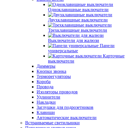
Одноклавишные выключатели
Двухклавишные выключатели
Трехклавишные выключатели
Выключатели для жалюзи
Панели
универсальные
Карточные
выключатели
Диммеры
Кнопки звонка
Терморегуляторы
Короба
Провода
Изоляторы проводов
Удлинители
Накладки
Заглушки для подрозетников
Клавиши
Автоматические выключатели
Встраиваемые светильники
Потолочные светильники