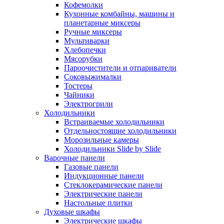
Кофемолки
Кухонные комбайны, машины и
планетарные миксеры
Ручные миксеры
Мультиварки
Хлебопечки
Мясорубки
Пароочистители и отпариватели
Соковыжималки
Тостеры
Чайники
Электрогрили
Холодильники
Встраиваемые холодильники
Отдельностоящие холодильники
Морозильные камеры
Холодильники Slide by Slide
Варочные панели
Газовые панели
Индукционные панели
Стеклокерамические панели
Электрические панели
Настольные плитки
Духовые шкафы
Электрические шкафы