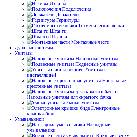
Изливы
Подключения
Держатели
Гарнитуры
Гигиенические лейки
Штанги
Шланги
Монтажные части
Душевые системы
Унитазы
Напольные унитазы
Подвесные унитазы
Унитазы с
инсталляцией
Напольные
пристенные унитазы
Напольные унитазы для скрытого бачка
Умные унитазы
Электронные
крышки-биде
Умывальники
Накладные
умывальники
Врезные сверху