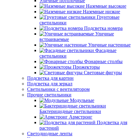
Уличные потолочные
Наземные высокие
Наземные низкие
Грунтовые
светильники
Подсветка номера
Уличные
встраиваемые
Уличные настенные
Фасадные
светильники
Фонарные столбы
Прожекторы
Световые фигуры
Подсветка для картин
Подсветка для зеркал
Светильники с вентилятором
Прочие светильники
Модульные
Бактерицидные светильники
Армстронг
Подсветка для
растений
Светодиодные ленты