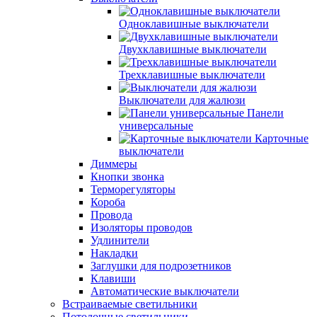
Одноклавишные выключатели
Двухклавишные выключатели
Трехклавишные выключатели
Выключатели для жалюзи
Панели
универсальные
Карточные
выключатели
Диммеры
Кнопки звонка
Терморегуляторы
Короба
Провода
Изоляторы проводов
Удлинители
Накладки
Заглушки для подрозетников
Клавиши
Автоматические выключатели
Встраиваемые светильники
Потолочные светильники