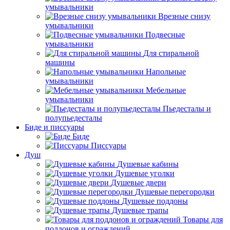
умывальники
Врезные снизу
умывальники
Подвесные
умывальники
Для стиральной
машины
Напольные
умывальники
Мебельные
умывальники
Пьедесталы и
полупьедесталы
Биде и писсуары
Биде
Писсуары
Душ
Душевые кабины
Душевые уголки
Душевые двери
Душевые перегородки
Душевые поддоны
Душевые трапы
Товары для
поддонов и ограждений