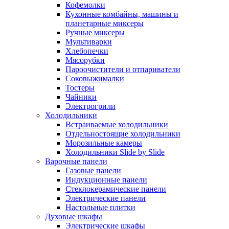
Кофемолки
Кухонные комбайны, машины и
планетарные миксеры
Ручные миксеры
Мультиварки
Хлебопечки
Мясорубки
Пароочистители и отпариватели
Соковыжималки
Тостеры
Чайники
Электрогрили
Холодильники
Встраиваемые холодильники
Отдельностоящие холодильники
Морозильные камеры
Холодильники Slide by Slide
Варочные панели
Газовые панели
Индукционные панели
Стеклокерамические панели
Электрические панели
Настольные плитки
Духовые шкафы
Электрические шкафы