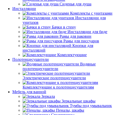
Сиденья для душа
Инсталляции
Комплекты с унитазами
Инсталляции для
унитазов
Бачки в стену
Инсталляции для биде
Рамы для раковин
Рамы для писсуаров
Кнопки для
инсталляций
Комплектующие
Полотенцесушители
Водяные
полотенцесушители
Электрические полотенцесушители
Комплектующие к полотенцесушителям
Мебель для ванной
Зеркала
Зеркальные шкафы
Тумбы под умывальник
Пеналы, шкафы
Столешницы