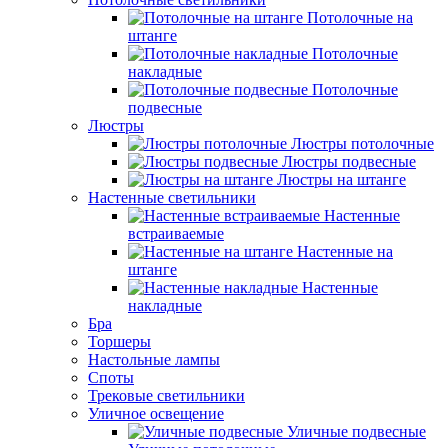
Потолочные на
штанге
Потолочные
накладные
Потолочные
подвесные
Люстры
Люстры потолочные
Люстры подвесные
Люстры на штанге
Настенные светильники
Настенные
встраиваемые
Настенные на
штанге
Настенные
накладные
Бра
Торшеры
Настольные лампы
Споты
Трековые светильники
Уличное освещение
Уличные подвесные