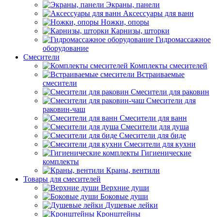
Экраны, панели
Аксессуары для ванн
Ножки, опоры
Карнизы, шторки
Гидромассажное
оборудование
Смесители
Комплекты смесителей
Встраиваемые
смесители
Смесители для раковин
Смесители для
раковин-чаш
Смесители для ванн
Смесители для душа
Смесители для биде
Смесители для кухни
Гигиенические
комплекты
Краны, вентили
Товары для смесителей
Верхние души
Боковые души
Душевые лейки
Кронштейны