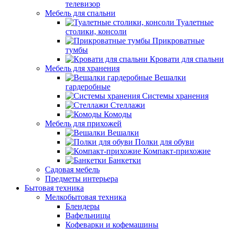
телевизор
Мебель для спальни
Туалетные
столики, консоли
Прикроватные
тумбы
Кровати для спальни
Мебель для хранения
Вешалки
гардеробные
Системы хранения
Стеллажи
Комоды
Мебель для прихожей
Вешалки
Полки для обуви
Компакт-прихожие
Банкетки
Садовая мебель
Предметы интерьера
Бытовая техника
Мелкобытовая техника
Блендеры
Вафельницы
Кофеварки и кофемашины