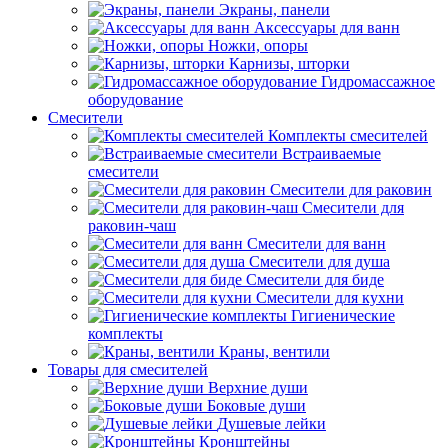
Экраны, панели
Аксессуары для ванн
Ножки, опоры
Карнизы, шторки
Гидромассажное
оборудование
Смесители
Комплекты смесителей
Встраиваемые
смесители
Смесители для раковин
Смесители для
раковин-чаш
Смесители для ванн
Смесители для душа
Смесители для биде
Смесители для кухни
Гигиенические
комплекты
Краны, вентили
Товары для смесителей
Верхние души
Боковые души
Душевые лейки
Кронштейны