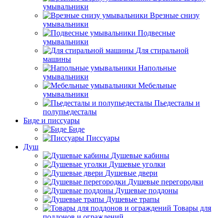
умывальники
Врезные снизу
умывальники
Подвесные
умывальники
Для стиральной
машины
Напольные
умывальники
Мебельные
умывальники
Пьедесталы и
полупьедесталы
Биде и писсуары
Биде
Писсуары
Душ
Душевые кабины
Душевые уголки
Душевые двери
Душевые перегородки
Душевые поддоны
Душевые трапы
Товары для
поддонов и ограждений