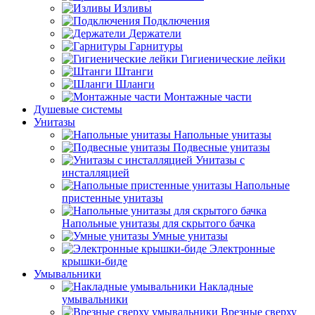
Изливы
Подключения
Держатели
Гарнитуры
Гигиенические лейки
Штанги
Шланги
Монтажные части
Душевые системы
Унитазы
Напольные унитазы
Подвесные унитазы
Унитазы с
инсталляцией
Напольные
пристенные унитазы
Напольные унитазы для скрытого бачка
Умные унитазы
Электронные
крышки-биде
Умывальники
Накладные
умывальники
Врезные сверху