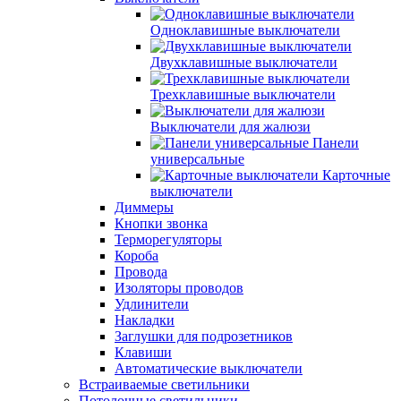
Одноклавишные выключатели
Двухклавишные выключатели
Трехклавишные выключатели
Выключатели для жалюзи
Панели
универсальные
Карточные
выключатели
Диммеры
Кнопки звонка
Терморегуляторы
Короба
Провода
Изоляторы проводов
Удлинители
Накладки
Заглушки для подрозетников
Клавиши
Автоматические выключатели
Встраиваемые светильники
Потолочные светильники