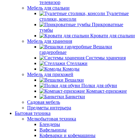
телевизор
Мебель для спальни
Туалетные
столики, консоли
Прикроватные
тумбы
Кровати для спальни
Мебель для хранения
Вешалки
гардеробные
Системы хранения
Стеллажи
Комоды
Мебель для прихожей
Вешалки
Полки для обуви
Компакт-прихожие
Банкетки
Садовая мебель
Предметы интерьера
Бытовая техника
Мелкобытовая техника
Блендеры
Вафельницы
Кофеварки и кофемашины