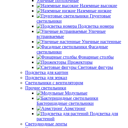
Уличные потолочные
Наземные высокие
Наземные низкие
Грунтовые
светильники
Подсветка номера
Уличные
встраиваемые
Уличные настенные
Фасадные
светильники
Фонарные столбы
Прожекторы
Световые фигуры
Подсветка для картин
Подсветка для зеркал
Светильники с вентилятором
Прочие светильники
Модульные
Бактерицидные светильники
Армстронг
Подсветка для
растений
Светодиодные ленты