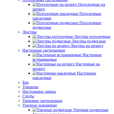
Потолочные на
штанге
Потолочные
накладные
Потолочные
подвесные
Люстры
Люстры потолочные
Люстры подвесные
Люстры на штанге
Настенные светильники
Настенные
встраиваемые
Настенные на
штанге
Настенные
накладные
Бра
Торшеры
Настольные лампы
Споты
Трековые светильники
Уличное освещение
Уличные подвесные