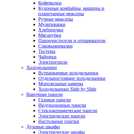
Кофемолки
Кухонные комбайны, машины и
планетарные миксеры
Ручные миксеры
Мультиварки
Хлебопечки
Мясорубки
Пароочистители и отпариватели
Соковыжималки
Тостеры
Чайники
Электрогрили
Холодильники
Встраиваемые холодильники
Отдельностоящие холодильники
Морозильные камеры
Холодильники Slide by Slide
Варочные панели
Газовые панели
Индукционные панели
Стеклокерамические панели
Электрические панели
Настольные плитки
Духовые шкафы
Электрические шкафы