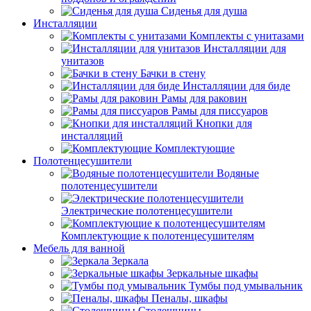
Сиденья для душа
Инсталляции
Комплекты с унитазами
Инсталляции для
унитазов
Бачки в стену
Инсталляции для биде
Рамы для раковин
Рамы для писсуаров
Кнопки для
инсталляций
Комплектующие
Полотенцесушители
Водяные
полотенцесушители
Электрические полотенцесушители
Комплектующие к полотенцесушителям
Мебель для ванной
Зеркала
Зеркальные шкафы
Тумбы под умывальник
Пеналы, шкафы
Столешницы