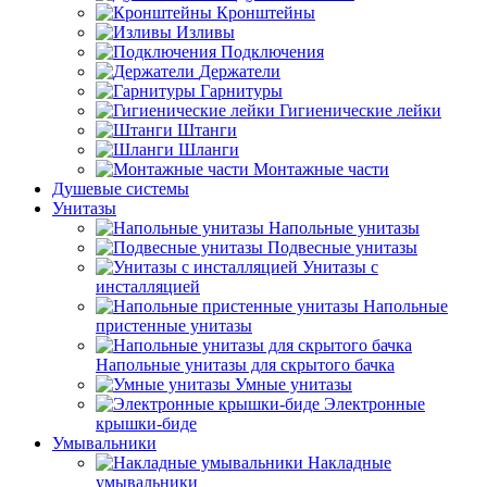
Кронштейны
Изливы
Подключения
Держатели
Гарнитуры
Гигиенические лейки
Штанги
Шланги
Монтажные части
Душевые системы
Унитазы
Напольные унитазы
Подвесные унитазы
Унитазы с
инсталляцией
Напольные
пристенные унитазы
Напольные унитазы для скрытого бачка
Умные унитазы
Электронные
крышки-биде
Умывальники
Накладные
умывальники