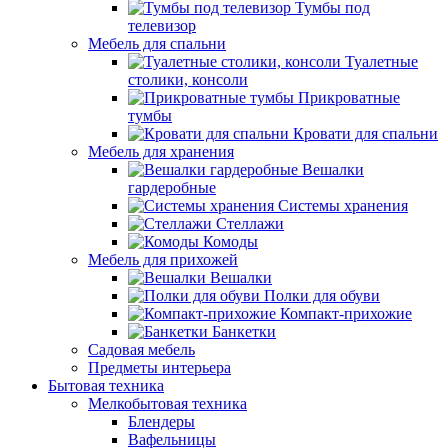
Тумбы под
телевизор
Мебель для спальни
Туалетные
столики, консоли
Прикроватные
тумбы
Кровати для спальни
Мебель для хранения
Вешалки
гардеробные
Системы хранения
Стеллажи
Комоды
Мебель для прихожей
Вешалки
Полки для обуви
Компакт-прихожие
Банкетки
Садовая мебель
Предметы интерьера
Бытовая техника
Мелкобытовая техника
Блендеры
Вафельницы