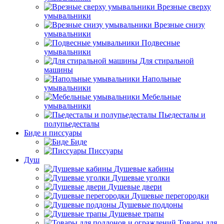
Врезные сверху
умывальники
Врезные снизу
умывальники
Подвесные
умывальники
Для стиральной
машины
Напольные
умывальники
Мебельные
умывальники
Пьедесталы и
полупьедесталы
Биде и писсуары
Биде
Писсуары
Душ
Душевые кабины
Душевые уголки
Душевые двери
Душевые перегородки
Душевые поддоны
Душевые трапы
Товары для