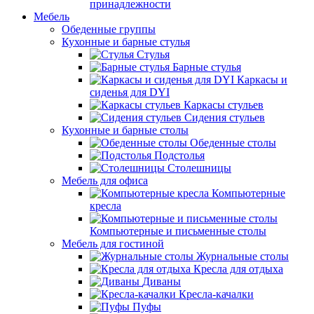
принадлежности
Мебель
Обеденные группы
Кухонные и барные стулья
Стулья
Барные стулья
Каркасы и
сиденья для DYI
Каркасы стульев
Сидения стульев
Кухонные и барные столы
Обеденные столы
Подстолья
Столешницы
Мебель для офиса
Компьютерные
кресла
Компьютерные и письменные столы
Мебель для гостиной
Журнальные столы
Кресла для отдыха
Диваны
Кресла-качалки
Пуфы