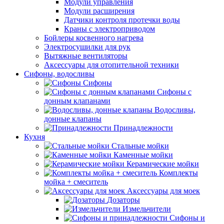
Модули управления
Модули расширения
Датчики контроля протечки воды
Краны с электроприводом
Бойлеры косвенного нагрева
Электросушилки для рук
Вытяжные вентиляторы
Аксессуары для отопительной техники
Сифоны, водосливы
Сифоны
Сифоны с
донным клапанами
Водосливы,
донные клапаны
Принадлежности
Кухня
Стальные мойки
Каменные мойки
Керамические мойки
Комплекты
мойка + смеситель
Аксессуары для моек
Дозаторы
Измельчители
Сифоны и