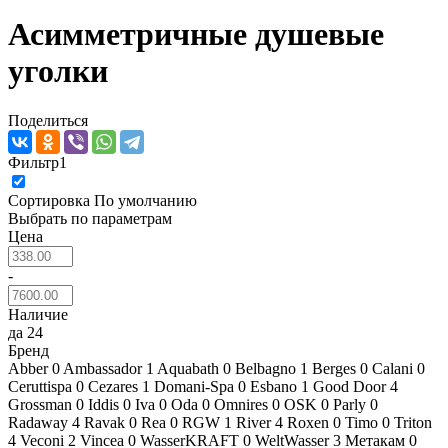
Асимметричные душевые
уголки
Поделиться
Фильтр
1
Сортировка
По умолчанию
Выбрать по параметрам
Цена
-
Наличие
да
24
Бренд
Abber
0
Ambassador
1
Aquabath
0
Belbagno
1
Berges
0
Calani
0
Ceruttispa
0
Cezares
1
Domani-Spa
0
Esbano
1
Good Door
4
Grossman
0
Iddis
0
Iva
0
Oda
0
Omnires
0
OSK
0
Parly
0
Radaway
4
Ravak
0
Rea
0
RGW
1
River
4
Roxen
0
Timo
0
Triton
4
Veconi
2
Vincea
0
WasserKRAFT
0
WeltWasser
3
Метакам
0