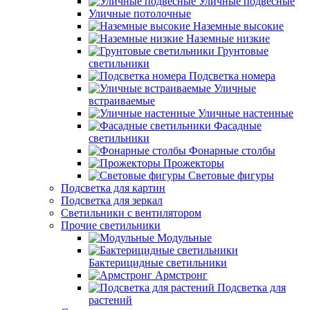
Уличные подвесные
Уличные потолочные
Наземные высокие
Наземные низкие
Грунтовые
светильники
Подсветка номера
Уличные
встраиваемые
Уличные настенные
Фасадные
светильники
Фонарные столбы
Прожекторы
Световые фигуры
Подсветка для картин
Подсветка для зеркал
Светильники с вентилятором
Прочие светильники
Модульные
Бактерицидные светильники
Армстронг
Подсветка для
растений