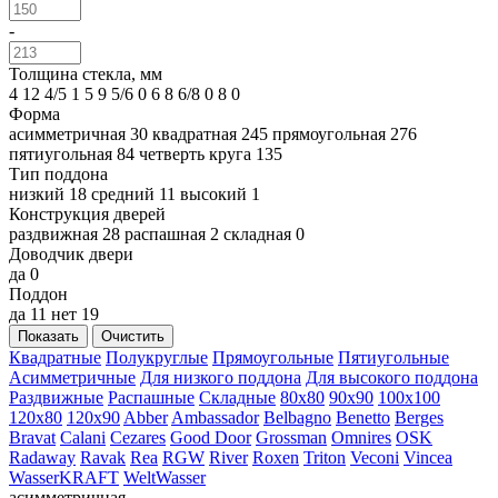
-
Толщина стекла, мм
4
12
4/5
1
5
9
5/6
0
6
8
6/8
0
8
0
Форма
асимметричная
30
квадратная
245
прямоугольная
276
пятиугольная
84
четверть круга
135
Тип поддона
низкий
18
средний
11
высокий
1
Конструкция дверей
раздвижная
28
распашная
2
складная
0
Доводчик двери
да
0
Поддон
да
11
нет
19
Показать
Очистить
Квадратные
Полукруглые
Прямоугольные
Пятиугольные
Асимметричные
Для низкого поддона
Для высокого поддона
Раздвижные
Распашные
Складные
80x80
90x90
100x100
120x80
120x90
Abber
Ambassador
Belbagno
Benetto
Berges
Bravat
Calani
Cezares
Good Door
Grossman
Omnires
OSK
Radaway
Ravak
Rea
RGW
River
Roxen
Triton
Veconi
Vincea
WasserKRAFT
WeltWasser
асимметричная