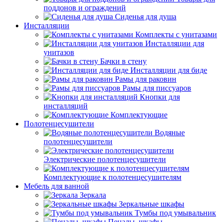
поддонов и ограждений
Сиденья для душа
Инсталляции
Комплекты с унитазами
Инсталляции для
унитазов
Бачки в стену
Инсталляции для биде
Рамы для раковин
Рамы для писсуаров
Кнопки для
инсталляций
Комплектующие
Полотенцесушители
Водяные
полотенцесушители
Электрические полотенцесушители
Комплектующие к полотенцесушителям
Мебель для ванной
Зеркала
Зеркальные шкафы
Тумбы под умывальник
Пеналы, шкафы