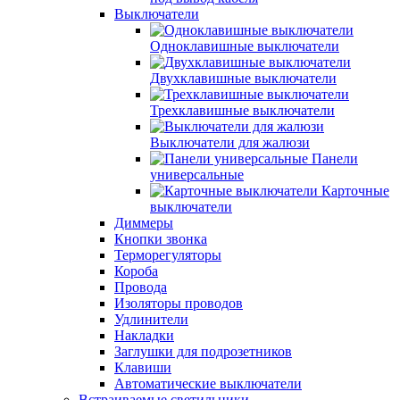
Выключатели
Одноклавишные выключатели
Двухклавишные выключатели
Трехклавишные выключатели
Выключатели для жалюзи
Панели
универсальные
Карточные
выключатели
Диммеры
Кнопки звонка
Терморегуляторы
Короба
Провода
Изоляторы проводов
Удлинители
Накладки
Заглушки для подрозетников
Клавиши
Автоматические выключатели
Встраиваемые светильники