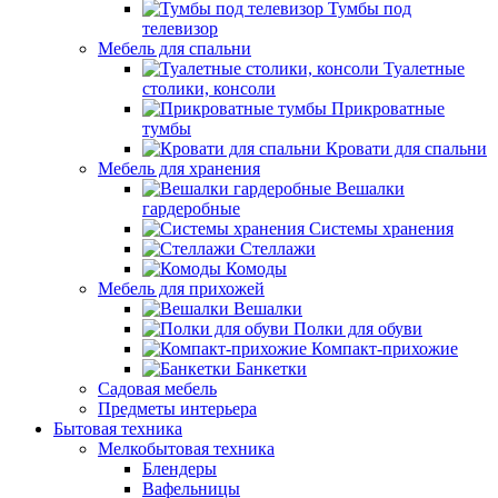
Тумбы под
телевизор
Мебель для спальни
Туалетные
столики, консоли
Прикроватные
тумбы
Кровати для спальни
Мебель для хранения
Вешалки
гардеробные
Системы хранения
Стеллажи
Комоды
Мебель для прихожей
Вешалки
Полки для обуви
Компакт-прихожие
Банкетки
Садовая мебель
Предметы интерьера
Бытовая техника
Мелкобытовая техника
Блендеры
Вафельницы