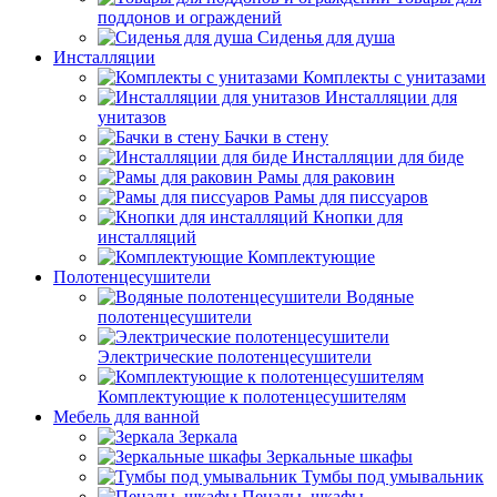
поддонов и ограждений
Сиденья для душа
Инсталляции
Комплекты с унитазами
Инсталляции для
унитазов
Бачки в стену
Инсталляции для биде
Рамы для раковин
Рамы для писсуаров
Кнопки для
инсталляций
Комплектующие
Полотенцесушители
Водяные
полотенцесушители
Электрические полотенцесушители
Комплектующие к полотенцесушителям
Мебель для ванной
Зеркала
Зеркальные шкафы
Тумбы под умывальник
Пеналы, шкафы