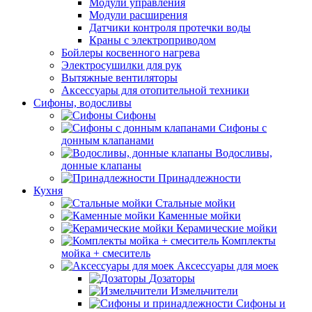
Модули управления
Модули расширения
Датчики контроля протечки воды
Краны с электроприводом
Бойлеры косвенного нагрева
Электросушилки для рук
Вытяжные вентиляторы
Аксессуары для отопительной техники
Сифоны, водосливы
Сифоны
Сифоны с
донным клапанами
Водосливы,
донные клапаны
Принадлежности
Кухня
Стальные мойки
Каменные мойки
Керамические мойки
Комплекты
мойка + смеситель
Аксессуары для моек
Дозаторы
Измельчители
Сифоны и