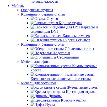
принадлежности
Мебель
Обеденные группы
Кухонные и барные стулья
Стулья
Барные стулья
Каркасы и
сиденья для DYI
Каркасы стульев
Сидения стульев
Кухонные и барные столы
Обеденные столы
Подстолья
Столешницы
Мебель для офиса
Компьютерные
кресла
Компьютерные и письменные столы
Мебель для гостиной
Журнальные столы
Кресла для отдыха
Диваны
Кресла-качалки
Пуфы