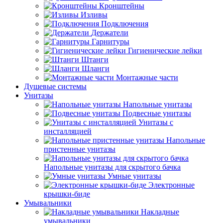
Кронштейны
Изливы
Подключения
Держатели
Гарнитуры
Гигиенические лейки
Штанги
Шланги
Монтажные части
Душевые системы
Унитазы
Напольные унитазы
Подвесные унитазы
Унитазы с
инсталляцией
Напольные
пристенные унитазы
Напольные унитазы для скрытого бачка
Умные унитазы
Электронные
крышки-биде
Умывальники
Накладные
умывальники