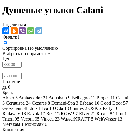
Душевые уголки Calani
Поделиться
Фильтр
1
Сортировка
По умолчанию
Выбрать по параметрам
Цена
-
Наличие
да
0
Бренд
Abber
5
Ambassador
21
Aquabath
9
Belbagno
11
Berges
11
Calani
3
Ceruttispa
24
Cezares
8
Domani-Spa
3
Esbano
10
Good Door
57
Grossman
58
Iddis
1
Iva
10
Oda
1
Omnires
2
OSK
2
Parly
10
Radaway
18
Ravak
17
Rea
15
RGW
97
River
21
Roxen
8
Timo
1
Triton
95
Veconi
95
Vincea
23
WasserKRAFT
5
WeltWasser
13
Метакам
1
Мономах
6
Коллекция