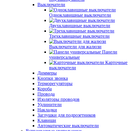
Выключатели
Одноклавишные выключатели
Двухклавишные выключатели
Трехклавишные выключатели
Выключатели для жалюзи
Панели
универсальные
Карточные
выключатели
Диммеры
Кнопки звонка
Терморегуляторы
Короба
Провода
Изоляторы проводов
Удлинители
Накладки
Заглушки для подрозетников
Клавиши
Автоматические выключатели
Встраиваемые светильники