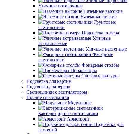
Уличные подвесные
Уличные потолочные
Наземные высокие
Наземные низкие
Грунтовые
светильники
Подсветка номера
Уличные
встраиваемые
Уличные настенные
Фасадные
светильники
Фонарные столбы
Прожекторы
Световые фигуры
Подсветка для картин
Подсветка для зеркал
Светильники с вентилятором
Прочие светильники
Модульные
Бактерицидные светильники
Армстронг
Подсветка для
растений