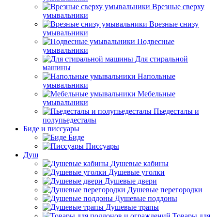
Врезные сверху
умывальники
Врезные снизу
умывальники
Подвесные
умывальники
Для стиральной
машины
Напольные
умывальники
Мебельные
умывальники
Пьедесталы и
полупьедесталы
Биде и писсуары
Биде
Писсуары
Душ
Душевые кабины
Душевые уголки
Душевые двери
Душевые перегородки
Душевые поддоны
Душевые трапы
Товары для