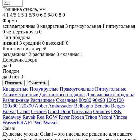
Толщина стекла, мм
4
1
4/5
1
5
1
5/6
0
6
0
6/8
0
8
0
Форма
асимметричная
0
квадратная
3
прямоугольная
1
пятиугольная
0
четверть круга
0
Тип поддона
низкий
3
средний
0
высокий
0
Конструкция дверей
раздвижная
2
распашная
0
складная
1
Доводчик двери
да
0
Поддон
да
0
нет
3
Показать
Очистить
Квадратные
Полукруглые
Прямоугольные
Пятиугольные
Асимметричные
Для низкого поддона
Для высокого поддона
Раздвижные
Распашные
Складные
80x80
90x90
100x100
120x80
120x90
Abber
Ambassador
Belbagno
Benetto
Berges
Bravat
Calani
Cezares
Good Door
Grossman
Omnires
OSK
Radaway
Ravak
Rea
RGW
River
Roxen
Triton
Veconi
Vincea
WasserKRAFT
WeltWasser
Calani
Душевые уголки Calani – это идеальное решение для вашего
дома. Стильный дизайн и высокое качество делают этот товар