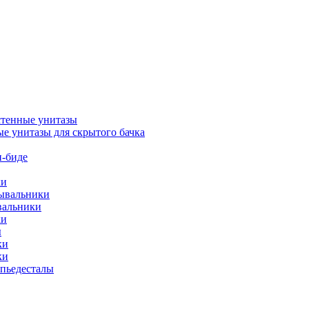
тенные унитазы
е унитазы для скрытого бачка
-биде
ки
мывальники
вальники
ки
ы
ки
ки
упьедесталы