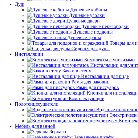
Душ
Душевые кабины
Душевые уголки
Душевые двери
Душевые перегородки
Душевые поддоны
Душевые трапы
Товары для 
Сиденья для душа
Инсталляции
Комплекты с унитазами
Инсталляции для унит
Бачки в стену
Инсталляции для биде
Рамы для раковин
Рамы для писсуаров
Кнопки для инсталляц
Комплектующие
Полотенцесушители
Водяные полотенц
Электрическ
Комплек
Мебель для ванной
Зеркала
Зеркальные шкафы