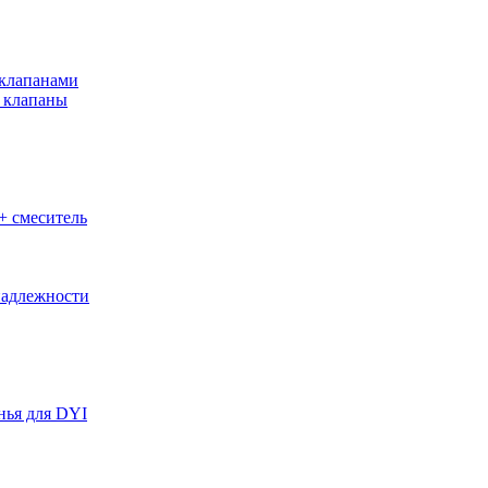
клапанами
 клапаны
+ смеситель
адлежности
нья для DYI