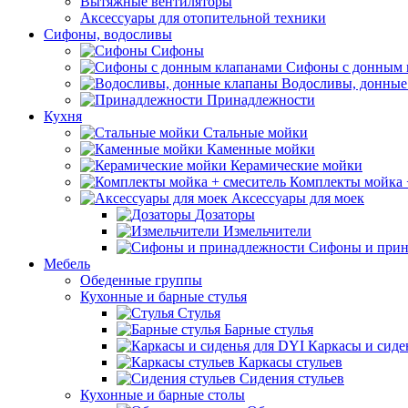
Вытяжные вентиляторы
Аксессуары для отопительной техники
Сифоны, водосливы
Сифоны
Сифоны с донным 
Водосливы, донные
Принадлежности
Кухня
Стальные мойки
Каменные мойки
Керамические мойки
Комплекты мойка 
Аксессуары для моек
Дозаторы
Измельчители
Сифоны и прин
Мебель
Обеденные группы
Кухонные и барные стулья
Стулья
Барные стулья
Каркасы и сиде
Каркасы стульев
Сидения стульев
Кухонные и барные столы