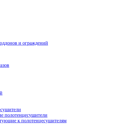
поддонов и ограждений
азов
ий
есушители
ие полотенцесушители
тующие к полотенцесушителям