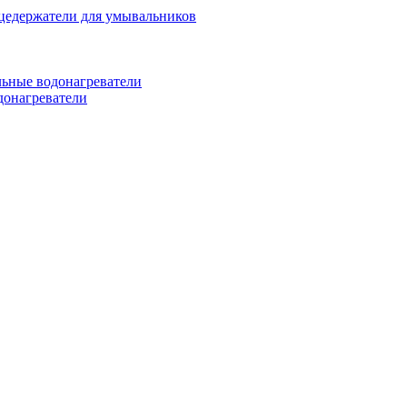
цедержатели для умывальников
ьные водонагреватели
донагреватели