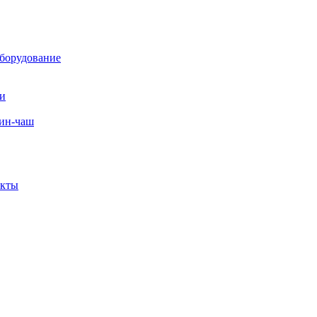
борудование
ли
вин-чаш
екты