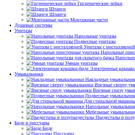
Гигиенические лейки
Штанги
Шланги
Монтажные части
Душевые системы
Унитазы
Напольные унитазы
Подвесные унитазы
Унитазы с инсталляцией
Напольные прис
Напольны
Умные унитазы
Электронные крышки
Умывальники
Накладные умывальни
Врезные сверху у
Врезные снизу умы
Подвесные умывальни
Для стиральной машин
Напольные умывальни
Мебельные умывальни
Пьедесталы и пол
Биде и писсуары
Биде
Писсуары