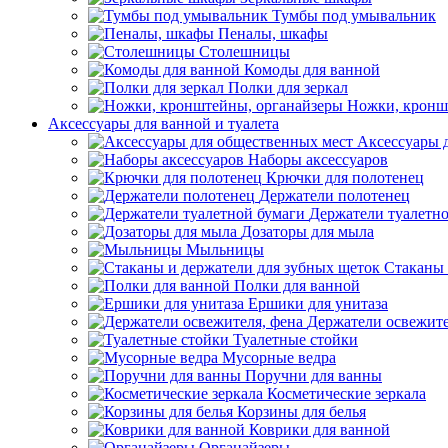
Тумбы под умывальник
Пеналы, шкафы
Столешницы
Комоды для ванной
Полки для зеркал
Ножки, кронш
Аксессуары для ванной и туалета
Аксессуары 
Наборы аксессуаров
Крючки для полотенец
Держатели полотенец
Держатели туалетн
Дозаторы для мыла
Мыльницы
Стаканы 
Полки для ванной
Ершики для унитаза
Держатели освежите
Туалетные стойки
Мусорные ведра
Поручни для ванны
Косметические зеркала
Корзины для белья
Коврики для ванной
Органайзеры