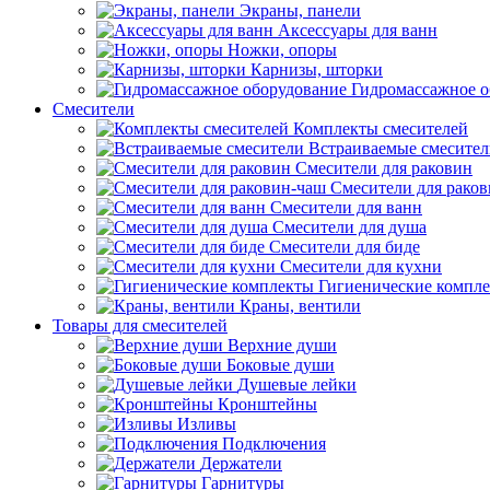
Экраны, панели
Аксессуары для ванн
Ножки, опоры
Карнизы, шторки
Гидромассажное о
Смесители
Комплекты смесителей
Встраиваемые смесите
Смесители для раковин
Смесители для рако
Смесители для ванн
Смесители для душа
Смесители для биде
Смесители для кухни
Гигиенические компл
Краны, вентили
Товары для смесителей
Верхние души
Боковые души
Душевые лейки
Кронштейны
Изливы
Подключения
Держатели
Гарнитуры