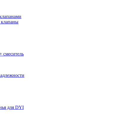
клапанами
 клапаны
+ смеситель
адлежности
нья для DYI