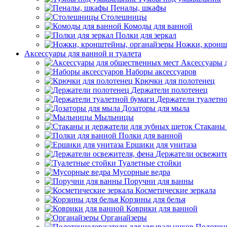
Пеналы, шкафы
Столешницы
Комоды для ванной
Полки для зеркал
Ножки, кронш
Аксессуары для ванной и туалета
Аксессуары 
Наборы аксессуаров
Крючки для полотенец
Держатели полотенец
Держатели туалетн
Дозаторы для мыла
Мыльницы
Стаканы 
Полки для ванной
Ершики для унитаза
Держатели освежите
Туалетные стойки
Мусорные ведра
Поручни для ванны
Косметические зеркала
Корзины для белья
Коврики для ванной
Органайзеры
Полотен