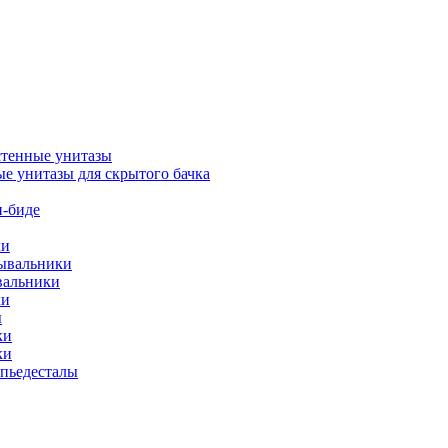
тенные унитазы
е унитазы для скрытого бачка
-биде
ки
мывальники
вальники
ки
ы
ки
ки
упьедесталы