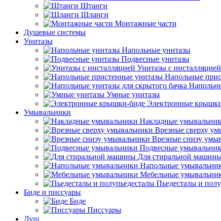
Штанги
Шланги
Монтажные части
Душевые системы
Унитазы
Напольные унитазы
Подвесные унитазы
Унитазы с инсталляцией
Напольные прис
Напольны
Умные унитазы
Электронные крышки
Умывальники
Накладные умывальни
Врезные сверху у
Врезные снизу умы
Подвесные умывальни
Для стиральной машин
Напольные умывальни
Мебельные умывальни
Пьедесталы и пол
Биде и писсуары
Биде
Писсуары
Душ