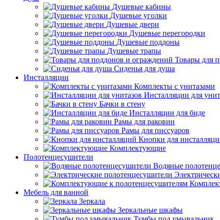
Душевые кабины
Душевые уголки
Душевые двери
Душевые перегородки
Душевые поддоны
Душевые трапы
Товары для 
Сиденья для душа
Инсталляции
Комплекты с унитазами
Инсталляции для унит
Бачки в стену
Инсталляции для биде
Рамы для раковин
Рамы для писсуаров
Кнопки для инсталляц
Комплектующие
Полотенцесушители
Водяные полотенц
Электрическ
Комплек
Мебель для ванной
Зеркала
Зеркальные шкафы
Тумбы под умывальник