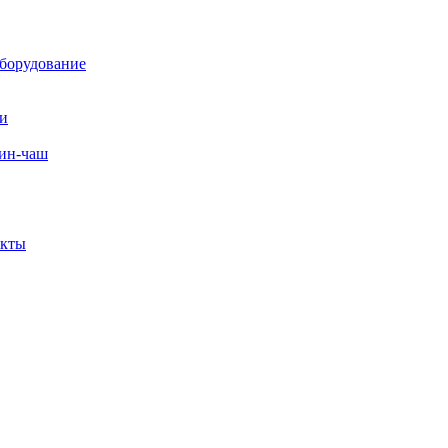
борудование
ли
вин-чаш
екты