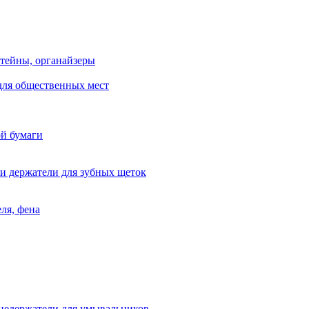
тейны, органайзеры
для общественных мест
ой бумаги
и держатели для зубных щеток
ля, фена
цедержатели для умывальников