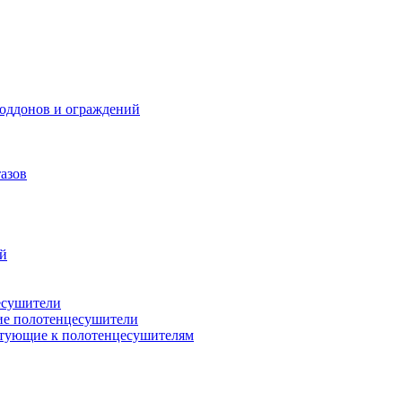
поддонов и ограждений
азов
ий
есушители
ие полотенцесушители
тующие к полотенцесушителям