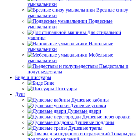
умывальники
Врезные снизу
умывальники
Подвесные
умывальники
Для стиральной
машины
Напольные
умывальники
Мебельные
умывальники
Пьедесталы и
полупьедесталы
Биде и писсуары
Биде
Писсуары
Душ
Душевые кабины
Душевые уголки
Душевые двери
Душевые перегородки
Душевые поддоны
Душевые трапы
Товары для
поддонов и ограждений