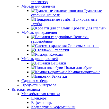
телевизор
Мебель для спальни
Туалетные
столики, консоли
Прикроватные
тумбы
Кровати для спальни
Мебель для хранения
Вешалки
гардеробные
Системы хранения
Стеллажи
Комоды
Мебель для прихожей
Вешалки
Полки для обуви
Компакт-прихожие
Банкетки
Садовая мебель
Предметы интерьера
Бытовая техника
Мелкобытовая техника
Блендеры
Вафельницы
Кофеварки и кофемашины