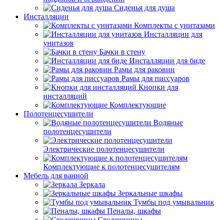
Сиденья для душа
Инсталляции
Комплекты с унитазами
Инсталляции для
унитазов
Бачки в стену
Инсталляции для биде
Рамы для раковин
Рамы для писсуаров
Кнопки для
инсталляций
Комплектующие
Полотенцесушители
Водяные
полотенцесушители
Электрические полотенцесушители
Комплектующие к полотенцесушителям
Мебель для ванной
Зеркала
Зеркальные шкафы
Тумбы под умывальник
Пеналы, шкафы
Столешницы