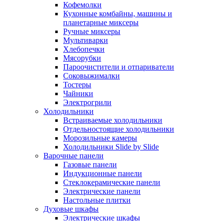
Кофемолки
Кухонные комбайны, машины и
планетарные миксеры
Ручные миксеры
Мультиварки
Хлебопечки
Мясорубки
Пароочистители и отпариватели
Соковыжималки
Тостеры
Чайники
Электрогрили
Холодильники
Встраиваемые холодильники
Отдельностоящие холодильники
Морозильные камеры
Холодильники Slide by Slide
Варочные панели
Газовые панели
Индукционные панели
Стеклокерамические панели
Электрические панели
Настольные плитки
Духовые шкафы
Электрические шкафы