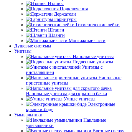
Изливы
Подключения
Держатели
Гарнитуры
Гигиенические лейки
Штанги
Шланги
Монтажные части
Душевые системы
Унитазы
Напольные унитазы
Подвесные унитазы
Унитазы с
инсталляцией
Напольные
пристенные унитазы
Напольные унитазы для скрытого бачка
Умные унитазы
Электронные
крышки-биде
Умывальники
Накладные
умывальники
Врезные сверху