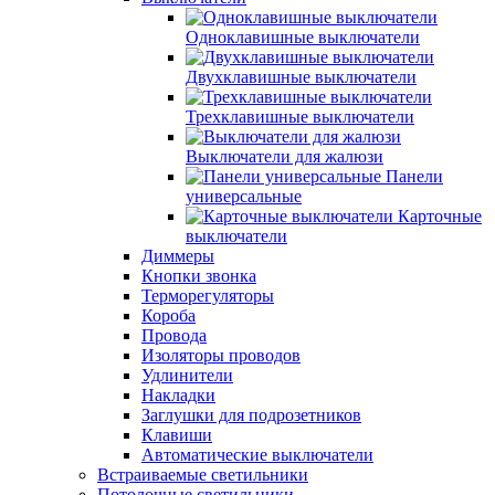
Одноклавишные выключатели
Двухклавишные выключатели
Трехклавишные выключатели
Выключатели для жалюзи
Панели
универсальные
Карточные
выключатели
Диммеры
Кнопки звонка
Терморегуляторы
Короба
Провода
Изоляторы проводов
Удлинители
Накладки
Заглушки для подрозетников
Клавиши
Автоматические выключатели
Встраиваемые светильники
Потолочные светильники