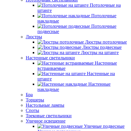
Потолочные на
штанге
Потолочные
накладные
Потолочные
подвесные
Люстры
Люстры потолочные
Люстры подвесные
Люстры на штанге
Настенные светильники
Настенные
встраиваемые
Настенные на
штанге
Настенные
накладные
Бра
Торшеры
Настольные лампы
Споты
Трековые светильники
Уличное освещение
Уличные подвесные