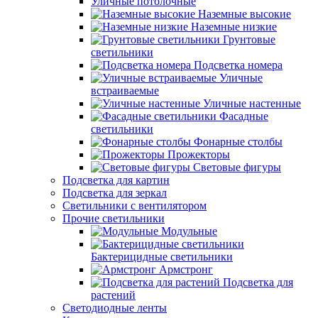
Уличные потолочные
Наземные высокие
Наземные низкие
Грунтовые
светильники
Подсветка номера
Уличные
встраиваемые
Уличные настенные
Фасадные
светильники
Фонарные столбы
Прожекторы
Световые фигуры
Подсветка для картин
Подсветка для зеркал
Светильники с вентилятором
Прочие светильники
Модульные
Бактерицидные светильники
Армстронг
Подсветка для
растений
Светодиодные ленты