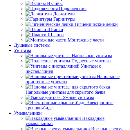
Изливы
Подключения
Держатели
Гарнитуры
Гигиенические лейки
Штанги
Шланги
Монтажные части
Душевые системы
Унитазы
Напольные унитазы
Подвесные унитазы
Унитазы с
инсталляцией
Напольные
пристенные унитазы
Напольные унитазы для скрытого бачка
Умные унитазы
Электронные
крышки-биде
Умывальники
Накладные
умывальники
Врезные сверху