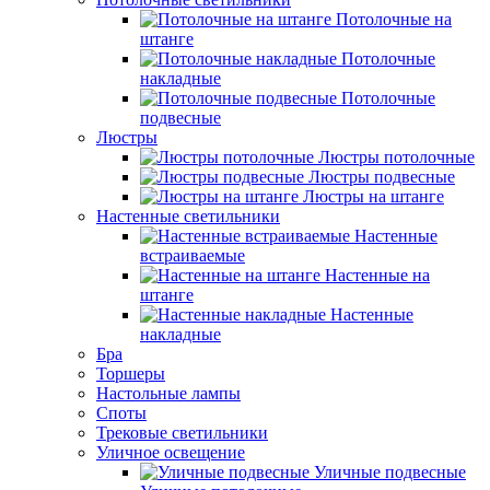
Потолочные на
штанге
Потолочные
накладные
Потолочные
подвесные
Люстры
Люстры потолочные
Люстры подвесные
Люстры на штанге
Настенные светильники
Настенные
встраиваемые
Настенные на
штанге
Настенные
накладные
Бра
Торшеры
Настольные лампы
Споты
Трековые светильники
Уличное освещение
Уличные подвесные