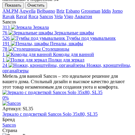
Показать
Очистить
AM.PM
Aqwella
Belbagno
Briz
Esbano
Grossman
Iddis
Jorno
Ravak
Raval
Roca
Sancos
Vela
Vigo
Акватон
Sancos
313
Зеркала
76
Зеркальные шкафы
526
Тумбы под умывальник
191
Пеналы, шкафы
78
Столешницы
1
Комоды для ванной
1
Полки для зеркал
24
Ножки, кронштейны,
органайзеры
Мебель для ванной Sancos – это идеальное решение для
вашего дома. Стильный дизайн и высокое качество делают
этот товар незаменимым для создания уюта и комфорта.
0%
Артикул:
SL35
Зеркало с подсветкой Sancos Solo 35x80, SL35
Бренд
Sancos
Страна