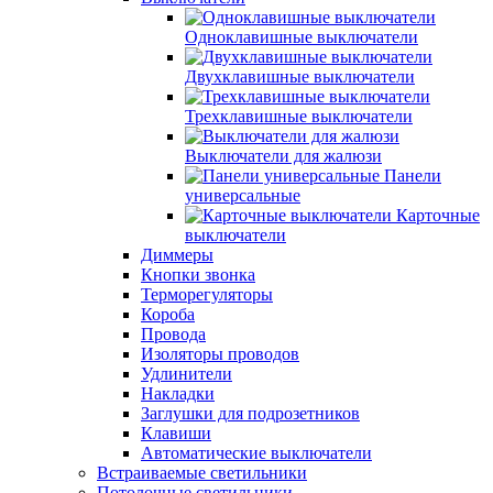
Одноклавишные выключатели
Двухклавишные выключатели
Трехклавишные выключатели
Выключатели для жалюзи
Панели
универсальные
Карточные
выключатели
Диммеры
Кнопки звонка
Терморегуляторы
Короба
Провода
Изоляторы проводов
Удлинители
Накладки
Заглушки для подрозетников
Клавиши
Автоматические выключатели
Встраиваемые светильники
Потолочные светильники