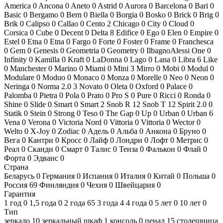
America
0
Ancona
0
Aneto
0
Astrid
0
Aurora
0
Barcelona
0
Bari
0
Basic
0
Bergamo
0
Bern
0
Biella
0
Borgia
0
Bosko
0
Brick
0
Brig
0
Brik
0
Calipso
0
Callao
0
Cento
2
Chicago
0
City
0
Cloud
0
Corsica
0
Cube
0
Decent
0
Delta
8
Edifice
0
Ego
0
Elen
0
Empire
0
Estel
0
Etna
0
Etna
0
Fargo
0
Forte
0
Foster
0
Frame
0
Franchesca
0
Gem
0
Genesis
0
Geometria
0
Geometry
0
IlbagnoAlessi One
0
Infinity
0
Kamilla
0
Kraft
0
LaDonna
0
Lago
0
Lana
0
Libra
6
Like
0
Manchester
0
Marino
0
Miami
0
Mini
3
Mirro
0
Mobi
0
Modul
0
Modulare
0
Moduo
0
Monaco
0
Monza
0
Morelle
0
Neo
0
Neon
0
Neringa
0
Norma 2.0
3
Novato
0
Oleta
0
Oxford
0
Palace
0
Palomba
0
Pietra
0
Pola
0
Prato
0
Pro S
0
Pure
0
Ricci
0
Ronda
0
Shine
0
Slide
0
Smart
0
Smart
2
Snob R
12
Snob T
12
Spirit 2.0
0
Statik
0
Stein
0
Strong
0
Teso
0
The Gap
0
Up
0
Urban
0
Urban
6
Vena
0
Verona
0
Victoria Nord
0
Vittoria
0
Vittoria
0
Wector
0
Welto
0
X-Joy
0
Zodiac
0
Адель
0
Альба
0
Анкона
0
Бруно
0
Вега
0
Кантри
0
Кросс
0
Лайф
0
Лондри
0
Лофт
0
Метрис
0
Реал
0
Сканди
0
Смарт
0
Талис
0
Тенза
0
Фалькон
0
Флай
0
Форта
0
Эдванс
0
Страна
Беларусь
0
Германия
0
Испания
0
Италия
0
Китай
0
Польша
0
Россия
69
Финляндия
0
Чехия
0
Швейцария
0
Гарантия
1 год
0
1,5 года
0
2 года
65
3 года
4
4 года
0
5 лет
0
10 лет
0
Тип
зеркало
10
зеркальный шкаф
1
консоль
0
пенал
15
столешница