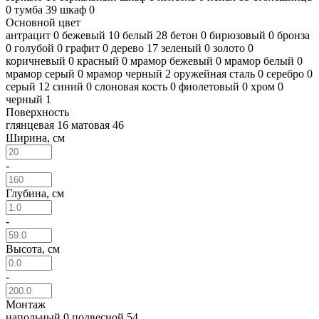
0
тумба
39
шкаф
0
Основной цвет
антрацит
0
бежевый
10
белый
28
бетон
0
бирюзовый
0
бронза
0
голубой
0
графит
0
дерево
17
зеленый
0
золото
0
коричневый
0
красный
0
мрамор бежевый
0
мрамор белый
0
мрамор серый
0
мрамор черный
2
оружейная сталь
0
серебро
0
серый
12
синий
0
слоновая кость
0
фиолетовый
0
хром
0
черный
1
Поверхность
глянцевая
16
матовая
46
Ширина, см
-
Глубина, см
-
Высота, см
-
Монтаж
напольный
0
подвесной
54