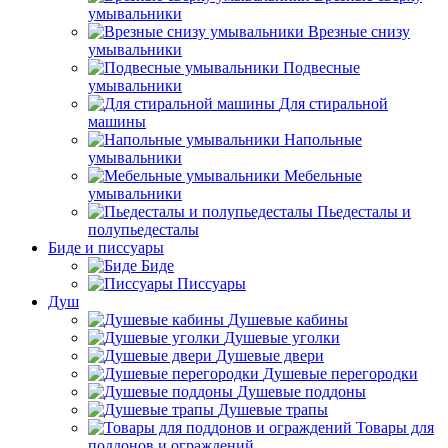
умывальники
Врезные снизу
умывальники
Подвесные
умывальники
Для стиральной
машины
Напольные
умывальники
Мебельные
умывальники
Пьедесталы и
полупьедесталы
Биде и писсуары
Биде
Писсуары
Душ
Душевые кабины
Душевые уголки
Душевые двери
Душевые перегородки
Душевые поддоны
Душевые трапы
Товары для
поддонов и ограждений