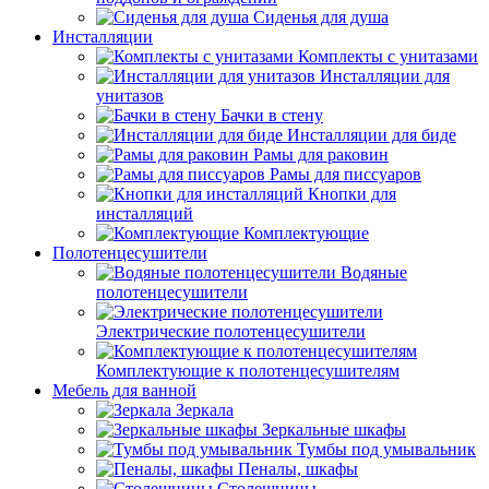
Сиденья для душа
Инсталляции
Комплекты с унитазами
Инсталляции для
унитазов
Бачки в стену
Инсталляции для биде
Рамы для раковин
Рамы для писсуаров
Кнопки для
инсталляций
Комплектующие
Полотенцесушители
Водяные
полотенцесушители
Электрические полотенцесушители
Комплектующие к полотенцесушителям
Мебель для ванной
Зеркала
Зеркальные шкафы
Тумбы под умывальник
Пеналы, шкафы
Столешницы