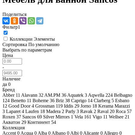
Поделиться
Фильтр
1
Коллекции
Элементы
Сортировка
По умолчанию
Выбрать по параметрам
Цена
-
Наличие
да
0
Бренд
Abber
11
Alavann
32
AM.PM
36
Aquatek
3
Aqwella
224
Belbagno
124
Benetto
11
Boheme
36
Briz
38
Caprigo
14
Clarberg
5
Esbano
12
Good Door
4
Grossman
119
Iddis
29
Jorno
18
Kerama Marazzi
3
Laparet
4
Laufen
18
Madera
2
Parly
3
Ravak
2
Raval
20
Roca
57
Roxen
37
Sancos
69
Silver Mirrors
1
Vela
161
Vigo
11
Wellsee
21
Акватон
29
Континент
54
Коллекция
Accent
0
Acqua
0
Alba
0
Albano
0
Albi
0
Alicante
0
Allegro
0