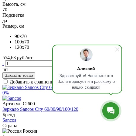
Высота, см
70
Подсветка
да
Размер, см
90x70
100x70
120x70
554,63 руб
/шт
-
+
Алексей
шт
Здравствуйте! Напишите что
Заказать товар
Вас интересует и я расскажу о
Добавить к сравнению
наших скидках!
0%
Артикул:
CI600
Зеркало Sancos City 60/80/90/100/120
Бренд
Sancos
Страна
Россия