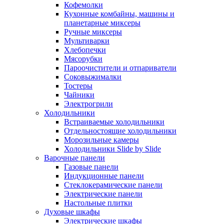
Кофемолки
Кухонные комбайны, машины и
планетарные миксеры
Ручные миксеры
Мультиварки
Хлебопечки
Мясорубки
Пароочистители и отпариватели
Соковыжималки
Тостеры
Чайники
Электрогрили
Холодильники
Встраиваемые холодильники
Отдельностоящие холодильники
Морозильные камеры
Холодильники Slide by Slide
Варочные панели
Газовые панели
Индукционные панели
Стеклокерамические панели
Электрические панели
Настольные плитки
Духовые шкафы
Электрические шкафы