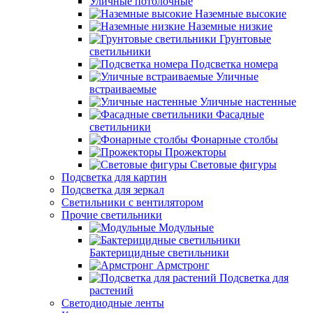
Уличные потолочные
Наземные высокие
Наземные низкие
Грунтовые
светильники
Подсветка номера
Уличные
встраиваемые
Уличные настенные
Фасадные
светильники
Фонарные столбы
Прожекторы
Световые фигуры
Подсветка для картин
Подсветка для зеркал
Светильники с вентилятором
Прочие светильники
Модульные
Бактерицидные светильники
Армстронг
Подсветка для
растений
Светодиодные ленты