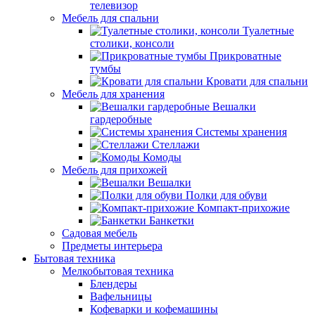
телевизор
Мебель для спальни
Туалетные
столики, консоли
Прикроватные
тумбы
Кровати для спальни
Мебель для хранения
Вешалки
гардеробные
Системы хранения
Стеллажи
Комоды
Мебель для прихожей
Вешалки
Полки для обуви
Компакт-прихожие
Банкетки
Садовая мебель
Предметы интерьера
Бытовая техника
Мелкобытовая техника
Блендеры
Вафельницы
Кофеварки и кофемашины