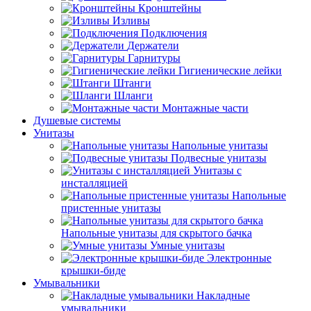
Кронштейны
Изливы
Подключения
Держатели
Гарнитуры
Гигиенические лейки
Штанги
Шланги
Монтажные части
Душевые системы
Унитазы
Напольные унитазы
Подвесные унитазы
Унитазы с
инсталляцией
Напольные
пристенные унитазы
Напольные унитазы для скрытого бачка
Умные унитазы
Электронные
крышки-биде
Умывальники
Накладные
умывальники