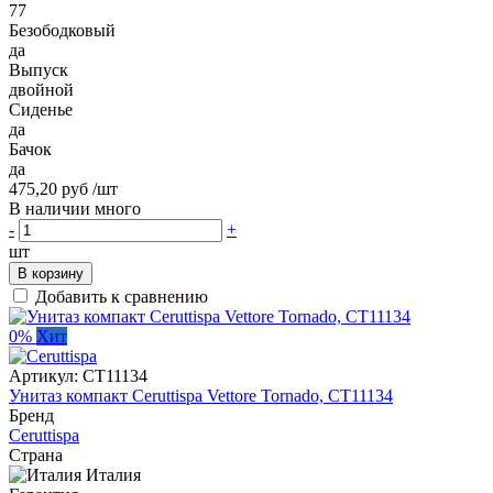
77
Безободковый
да
Выпуск
двойной
Сиденье
да
Бачок
да
475,20 руб
/шт
В наличии много
-
+
шт
В корзину
Добавить к сравнению
0%
Хит
Артикул:
CT11134
Унитаз компакт Ceruttispa Vettore Tornado, CT11134
Бренд
Ceruttispa
Страна
Италия