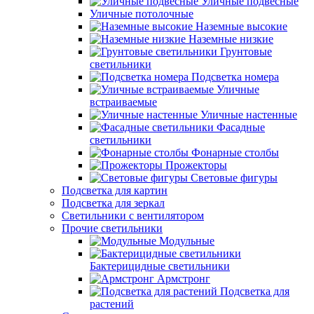
Уличные подвесные
Уличные потолочные
Наземные высокие
Наземные низкие
Грунтовые
светильники
Подсветка номера
Уличные
встраиваемые
Уличные настенные
Фасадные
светильники
Фонарные столбы
Прожекторы
Световые фигуры
Подсветка для картин
Подсветка для зеркал
Светильники с вентилятором
Прочие светильники
Модульные
Бактерицидные светильники
Армстронг
Подсветка для
растений