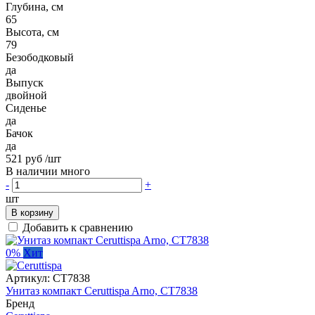
Глубина, см
65
Высота, см
79
Безободковый
да
Выпуск
двойной
Сиденье
да
Бачок
да
521 руб
/шт
В наличии много
-
+
шт
В корзину
Добавить к сравнению
0%
Хит
Артикул:
CT7838
Унитаз компакт Ceruttispa Arno, CT7838
Бренд