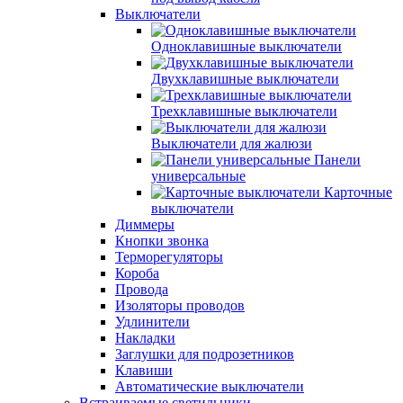
Выключатели
Одноклавишные выключатели
Двухклавишные выключатели
Трехклавишные выключатели
Выключатели для жалюзи
Панели
универсальные
Карточные
выключатели
Диммеры
Кнопки звонка
Терморегуляторы
Короба
Провода
Изоляторы проводов
Удлинители
Накладки
Заглушки для подрозетников
Клавиши
Автоматические выключатели
Встраиваемые светильники