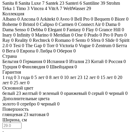
Sanita
8
Sanita Luxe
7
Santek
23
Santeri
6
Santiline
39
Strohm
Teka
1
Timo
3
Vincea
4
VitrA
7
WeltWasser
29
Коллекция
Albano
0
Ancona
0
Arkitekt
0
Aveo
0
Bell Pro
0
Bequem
0
Biore
0
Boheme
0
Bristol
0
Calipso
0
Carmen
0
Connect Air
0
Dama
0
Dama Senso
0
Debba
0
Elegant
0
Fantasy
0
Flay
0
Grance Hill
0
Inary
0
Infinity
0
Marino
0
Meridian
0
One
0
Prado
0
Pro
0
Puro
0
Ray
0
Reality
0
Rechteck
0
Romano
0
Sento
0
Sfera
0
Slide
0
Spirit
2.0
0
Tesi
0
The Gap
0
Torr
0
Victoria
0
Vogue
0
Zentrum
0
Бетта
0
Вега
0
Европа
0
Либра
0
Оберон
0
Страна
Бельгия
0
Германия
0
Испания
0
Италия
23
Китай
0
Россия
0
Турция
0
Финляндия
0
Швейцария
0
Гарантия
1 год
0
3 года
0
5 лет
0
8 лет
0
10 лет
23
12 лет
0
15 лет
0
20
лет
0
25 лет
0
Основной цвет
белый
23
желтый
0
зеленый
0
оранжевый
0
серый
0
черный
0
Дополнительные цвета
золото
0
серебро
0
черный
0
Поверхность
глянцевая
23
матовая
0
Ширина, см
-