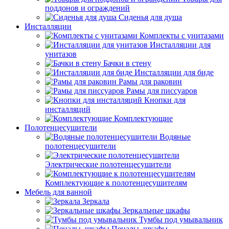
поддонов и ограждений
Сиденья для душа
Инсталляции
Комплекты с унитазами
Инсталляции для
унитазов
Бачки в стену
Инсталляции для биде
Рамы для раковин
Рамы для писсуаров
Кнопки для
инсталляций
Комплектующие
Полотенцесушители
Водяные
полотенцесушители
Электрические полотенцесушители
Комплектующие к полотенцесушителям
Мебель для ванной
Зеркала
Зеркальные шкафы
Тумбы под умывальник
Пеналы, шкафы