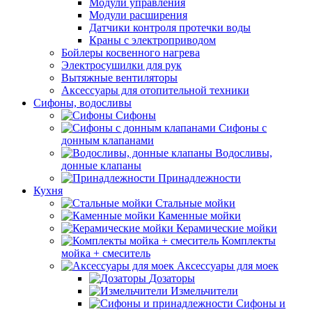
Модули управления
Модули расширения
Датчики контроля протечки воды
Краны с электроприводом
Бойлеры косвенного нагрева
Электросушилки для рук
Вытяжные вентиляторы
Аксессуары для отопительной техники
Сифоны, водосливы
Сифоны
Сифоны с
донным клапанами
Водосливы,
донные клапаны
Принадлежности
Кухня
Стальные мойки
Каменные мойки
Керамические мойки
Комплекты
мойка + смеситель
Аксессуары для моек
Дозаторы
Измельчители
Сифоны и