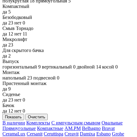
полукруглая
18
прямоугольная
5
Компактный
да
5
Безободковый
да
23
нет
0
Смыв Торнадо
да
12
нет
11
Микролифт
да
23
Для скрытого бачка
да
2
Выпуск
горизонтальный
9
вертикальный
0
двойной
14
косой
0
Монтаж
напольный
23
подвесной
0
Пристенный монтаж
да
9
Сиденье
да
23
нет
0
Бачок
да
12
нет
0
Показать
Очистить
В наличии
Комплекты
С импульсным смывом
Овальные
Прямоугольные
Компактные
AM.PM
Belbagno
Bravat
CeramaLux
Cersanit
Ceruttispa
Creavit
Damixa
Esbano
Grohe