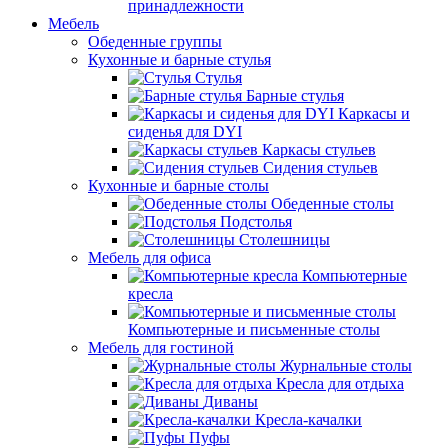
принадлежности
Мебель
Обеденные группы
Кухонные и барные стулья
Стулья
Барные стулья
Каркасы и
сиденья для DYI
Каркасы стульев
Сидения стульев
Кухонные и барные столы
Обеденные столы
Подстолья
Столешницы
Мебель для офиса
Компьютерные
кресла
Компьютерные и письменные столы
Мебель для гостиной
Журнальные столы
Кресла для отдыха
Диваны
Кресла-качалки
Пуфы