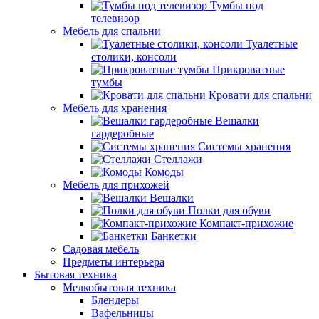
Тумбы под
телевизор
Мебель для спальни
Туалетные
столики, консоли
Прикроватные
тумбы
Кровати для спальни
Мебель для хранения
Вешалки
гардеробные
Системы хранения
Стеллажи
Комоды
Мебель для прихожей
Вешалки
Полки для обуви
Компакт-прихожие
Банкетки
Садовая мебель
Предметы интерьера
Бытовая техника
Мелкобытовая техника
Блендеры
Вафельницы