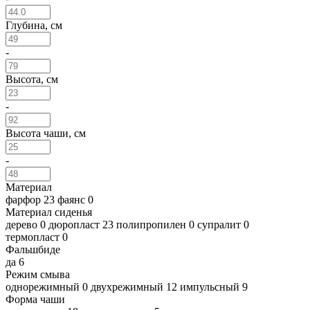
Глубина, см
-
Высота, см
-
Высота чаши, см
-
Материал
фарфор
23
фаянс
0
Материал сиденья
дерево
0
дюропласт
23
полипропилен
0
супралит
0
термопласт
0
Фальшбиде
да
6
Режим смыва
однорежимный
0
двухрежимный
12
импульсный
9
Форма чаши