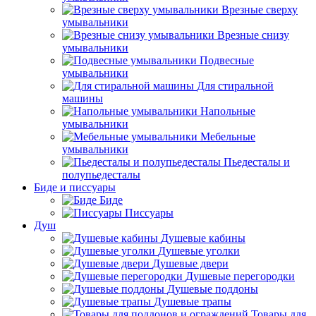
Врезные сверху
умывальники
Врезные снизу
умывальники
Подвесные
умывальники
Для стиральной
машины
Напольные
умывальники
Мебельные
умывальники
Пьедесталы и
полупьедесталы
Биде и писсуары
Биде
Писсуары
Душ
Душевые кабины
Душевые уголки
Душевые двери
Душевые перегородки
Душевые поддоны
Душевые трапы
Товары для