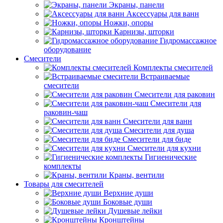
Экраны, панели
Аксессуары для ванн
Ножки, опоры
Карнизы, шторки
Гидромассажное
оборудование
Смесители
Комплекты смесителей
Встраиваемые
смесители
Смесители для раковин
Смесители для
раковин-чаш
Смесители для ванн
Смесители для душа
Смесители для биде
Смесители для кухни
Гигиенические
комплекты
Краны, вентили
Товары для смесителей
Верхние души
Боковые души
Душевые лейки
Кронштейны