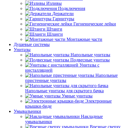
Изливы
Подключения
Держатели
Гарнитуры
Гигиенические лейки
Штанги
Шланги
Монтажные части
Душевые системы
Унитазы
Напольные унитазы
Подвесные унитазы
Унитазы с
инсталляцией
Напольные
пристенные унитазы
Напольные унитазы для скрытого бачка
Умные унитазы
Электронные
крышки-биде
Умывальники
Накладные
умывальники
Врезные сверху