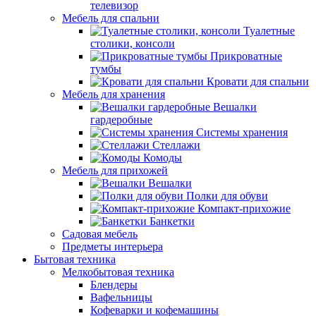
телевизор
Мебель для спальни
Туалетные
столики, консоли
Прикроватные
тумбы
Кровати для спальни
Мебель для хранения
Вешалки
гардеробные
Системы хранения
Стеллажи
Комоды
Мебель для прихожей
Вешалки
Полки для обуви
Компакт-прихожие
Банкетки
Садовая мебель
Предметы интерьера
Бытовая техника
Мелкобытовая техника
Блендеры
Вафельницы
Кофеварки и кофемашины