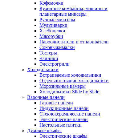
Кофемолки
Кухонные комбайны, машины и
планетарные миксеры
Ручные миксеры
Мультиварки
Хлебопечки
Мясорубки
Пароочистители и отпариватели
Соковыжималки
Тостеры
Чайники
Электрогрили
Холодильники
Встраиваемые холодильники
Отдельностоящие холодильники
Морозильные камеры
Холодильники Slide by Slide
Варочные панели
Газовые панели
Индукционные панели
Стеклокерамические панели
Электрические панели
Настольные плитки
Духовые шкафы
Электрические шкафы