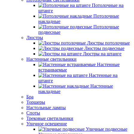
Потолочные на
штанге
Потолочные
накладные
Потолочные
подвесные
Люстры
Люстры потолочные
Люстры подвесные
Люстры на штанге
Настенные светильники
Настенные
встраиваемые
Настенные на
штанге
Настенные
накладные
Бра
Торшеры
Настольные лампы
Споты
Трековые светильники
Уличное освещение
Уличные подвесные