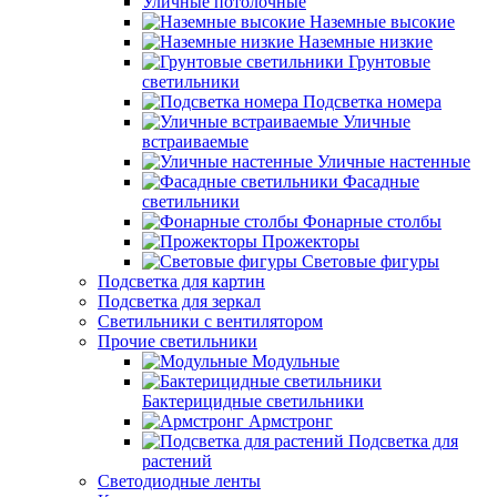
Уличные потолочные
Наземные высокие
Наземные низкие
Грунтовые
светильники
Подсветка номера
Уличные
встраиваемые
Уличные настенные
Фасадные
светильники
Фонарные столбы
Прожекторы
Световые фигуры
Подсветка для картин
Подсветка для зеркал
Светильники с вентилятором
Прочие светильники
Модульные
Бактерицидные светильники
Армстронг
Подсветка для
растений
Светодиодные ленты