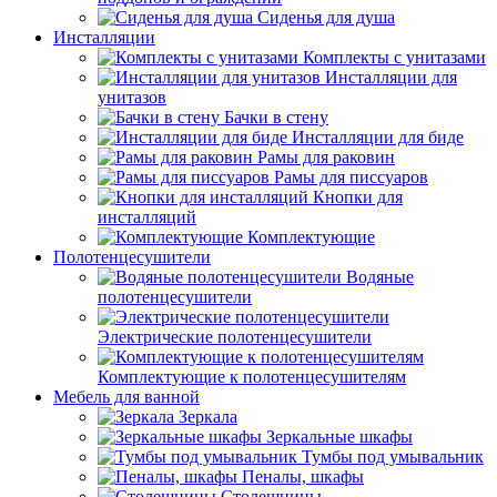
Сиденья для душа
Инсталляции
Комплекты с унитазами
Инсталляции для
унитазов
Бачки в стену
Инсталляции для биде
Рамы для раковин
Рамы для писсуаров
Кнопки для
инсталляций
Комплектующие
Полотенцесушители
Водяные
полотенцесушители
Электрические полотенцесушители
Комплектующие к полотенцесушителям
Мебель для ванной
Зеркала
Зеркальные шкафы
Тумбы под умывальник
Пеналы, шкафы
Столешницы