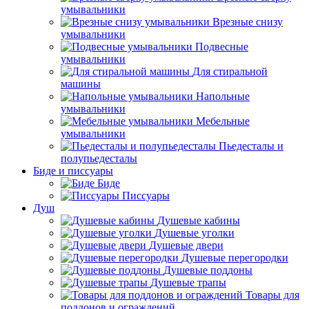
умывальники
Врезные снизу
умывальники
Подвесные
умывальники
Для стиральной
машины
Напольные
умывальники
Мебельные
умывальники
Пьедесталы и
полупьедесталы
Биде и писсуары
Биде
Писсуары
Душ
Душевые кабины
Душевые уголки
Душевые двери
Душевые перегородки
Душевые поддоны
Душевые трапы
Товары для
поддонов и ограждений