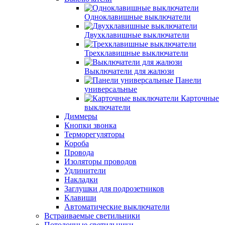
Одноклавишные выключатели
Двухклавишные выключатели
Трехклавишные выключатели
Выключатели для жалюзи
Панели
универсальные
Карточные
выключатели
Диммеры
Кнопки звонка
Терморегуляторы
Короба
Провода
Изоляторы проводов
Удлинители
Накладки
Заглушки для подрозетников
Клавиши
Автоматические выключатели
Встраиваемые светильники
Потолочные светильники