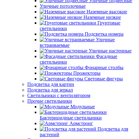
Уличные подвесные
Уличные потолочные
Наземные высокие
Наземные низкие
Грунтовые
светильники
Подсветка номера
Уличные
встраиваемые
Уличные настенные
Фасадные
светильники
Фонарные столбы
Прожекторы
Световые фигуры
Подсветка для картин
Подсветка для зеркал
Светильники с вентилятором
Прочие светильники
Модульные
Бактерицидные светильники
Армстронг
Подсветка для
растений