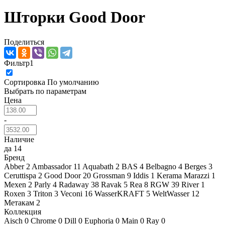
Шторки Good Door
Поделиться
Фильтр
1
Сортировка
По умолчанию
Выбрать по параметрам
Цена
-
Наличие
да
14
Бренд
Abber
2
Ambassador
11
Aquabath
2
BAS
4
Belbagno
4
Berges
3
Ceruttispa
2
Good Door
20
Grossman
9
Iddis
1
Kerama Marazzi
1
Mexen
2
Parly
4
Radaway
38
Ravak
5
Rea
8
RGW
39
River
1
Roxen
3
Triton
3
Veconi
16
WasserKRAFT
5
WeltWasser
12
Метакам
2
Коллекция
Aisch
0
Chrome
0
Dill
0
Euphoria
0
Main
0
Ray
0