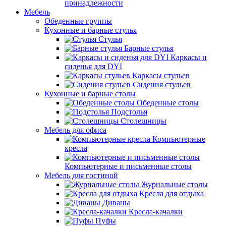
принадлежности
Мебель
Обеденные группы
Кухонные и барные стулья
Стулья
Барные стулья
Каркасы и
сиденья для DYI
Каркасы стульев
Сидения стульев
Кухонные и барные столы
Обеденные столы
Подстолья
Столешницы
Мебель для офиса
Компьютерные
кресла
Компьютерные и письменные столы
Мебель для гостиной
Журнальные столы
Кресла для отдыха
Диваны
Кресла-качалки
Пуфы