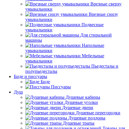
Врезные сверху
умывальники
Врезные снизу
умывальники
Подвесные
умывальники
Для стиральной
машины
Напольные
умывальники
Мебельные
умывальники
Пьедесталы и
полупьедесталы
Биде и писсуары
Биде
Писсуары
Душ
Душевые кабины
Душевые уголки
Душевые двери
Душевые перегородки
Душевые поддоны
Душевые трапы
Товары для