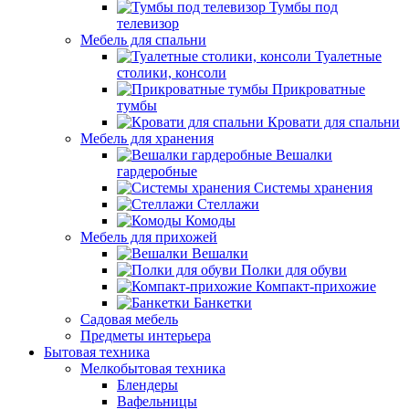
Тумбы под
телевизор
Мебель для спальни
Туалетные
столики, консоли
Прикроватные
тумбы
Кровати для спальни
Мебель для хранения
Вешалки
гардеробные
Системы хранения
Стеллажи
Комоды
Мебель для прихожей
Вешалки
Полки для обуви
Компакт-прихожие
Банкетки
Садовая мебель
Предметы интерьера
Бытовая техника
Мелкобытовая техника
Блендеры
Вафельницы