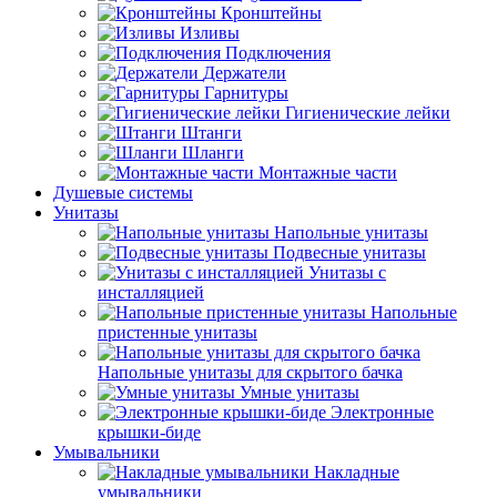
Кронштейны
Изливы
Подключения
Держатели
Гарнитуры
Гигиенические лейки
Штанги
Шланги
Монтажные части
Душевые системы
Унитазы
Напольные унитазы
Подвесные унитазы
Унитазы с
инсталляцией
Напольные
пристенные унитазы
Напольные унитазы для скрытого бачка
Умные унитазы
Электронные
крышки-биде
Умывальники
Накладные
умывальники