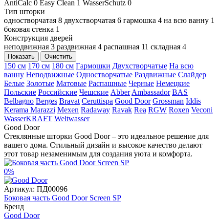
AntiCalc
0
Easy Clean
1
WasserSchutz
0
Тип шторки
одностворчатая
8
двухстворчатая
6
гармошка
4
на всю ванну
1
боковая стенка
1
Конструкция дверей
неподвижная
3
раздвижная
4
распашная
11
складная
4
Показать
Очистить
150 см
170 см
180 см
Гармошки
Двухстворчатые
На всю
ванну
Неподвижные
Одностворчатые
Раздвижные
Слайдер
Белые
Золотые
Матовые
Распашные
Черные
Немецкие
Польские
Российские
Чешские
Abber
Ambassador
BAS
Belbagno
Berges
Bravat
Ceruttispa
Good Door
Grossman
Iddis
Kerama Marazzi
Mexen
Radaway
Ravak
Rea
RGW
Roxen
Veconi
WasserKRAFT
Weltwasser
Good Door
Стеклянные шторки Good Door – это идеальное решение для
вашего дома. Стильный дизайн и высокое качество делают
этот товар незаменимым для создания уюта и комфорта.
0%
Артикул:
ПД00096
Боковая часть Good Door Screen SP
Бренд
Good Door