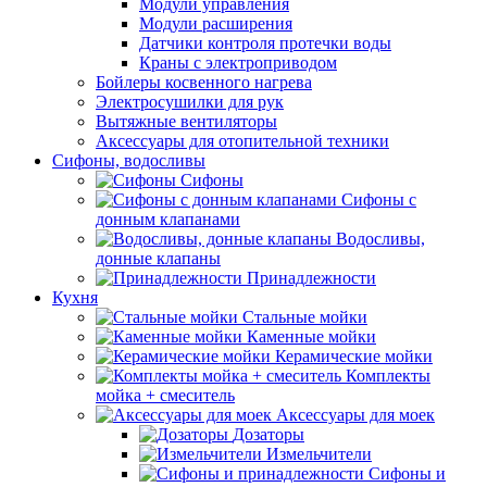
Модули управления
Модули расширения
Датчики контроля протечки воды
Краны с электроприводом
Бойлеры косвенного нагрева
Электросушилки для рук
Вытяжные вентиляторы
Аксессуары для отопительной техники
Сифоны, водосливы
Сифоны
Сифоны с
донным клапанами
Водосливы,
донные клапаны
Принадлежности
Кухня
Стальные мойки
Каменные мойки
Керамические мойки
Комплекты
мойка + смеситель
Аксессуары для моек
Дозаторы
Измельчители
Сифоны и