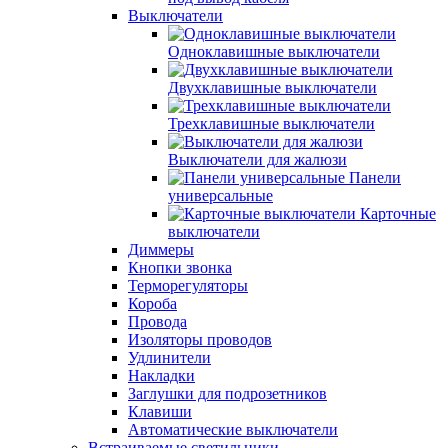
Выключатели
Одноклавишные выключатели
Двухклавишные выключатели
Трехклавишные выключатели
Выключатели для жалюзи
Панели
универсальные
Карточные
выключатели
Диммеры
Кнопки звонка
Терморегуляторы
Короба
Провода
Изоляторы проводов
Удлинители
Накладки
Заглушки для подрозетников
Клавиши
Автоматические выключатели
Встраиваемые светильники