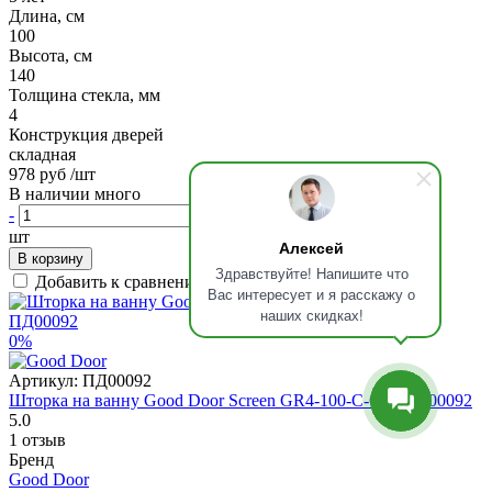
Длина, см
100
Высота, см
140
Толщина стекла, мм
4
Конструкция дверей
складная
978 руб
/шт
В наличии много
-
+
шт
Алексей
В корзину
Здравствуйте! Напишите что
Добавить к сравнению
Вас интересует и я расскажу о
наших скидках!
0%
Артикул:
ПД00092
Шторка на ванну Good Door Screen GR4-100-C-CH, ПД00092
5.0
1 отзыв
Бренд
Good Door