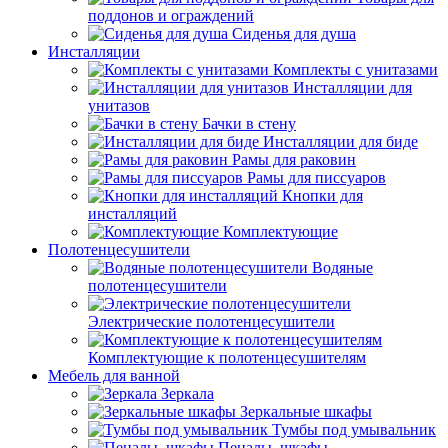
поддонов и ограждений
Сиденья для душа
Инсталляции
Комплекты с унитазами
Инсталляции для
унитазов
Бачки в стену
Инсталляции для биде
Рамы для раковин
Рамы для писсуаров
Кнопки для
инсталляций
Комплектующие
Полотенцесушители
Водяные
полотенцесушители
Электрические полотенцесушители
Комплектующие к полотенцесушителям
Мебель для ванной
Зеркала
Зеркальные шкафы
Тумбы под умывальник
Пеналы, шкафы