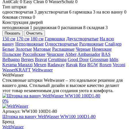
AntiCalc
0
Easy Clean
0
WasserSchutz
0
Тип шторки
одностворчатая
3
двухстворчатая
6
гармошка
3
на всю ванну
0
боковая стенка
0
Конструкция дверей
неподвижная
1
раздвижная
0
распашная
8
складная
3
Показать
Очистить
150 см
170 см
180 см
Гармошки
Двухстворчатые
На всю
ванну
Неподвижные
Одностворчатые
Раздвижные
Слайдер
Белые
Золотые
Матовые
Распашные
Черные
Немецкие
Польские
Российские
Чешские
Abber
Ambassador
BAS
Belbagno
Berges
Bravat
Ceruttispa
Good Door
Grossman
Iddis
Kerama Marazzi
Mexen
Radaway
Ravak
Rea
RGW
Roxen
Veconi
WasserKRAFT
Weltwasser
WeltWasser
Стеклянные шторки Weltwasser – это идеальное решение для
вашего дома. Стильный дизайн и высокое качество делают
этот товар незаменимым для создания уюта и комфорта.
0%
Артикул:
WW100 100D1-80
Шторка на ванну WeltWasser WW100 100D1-80
Бренд
WeltWasser