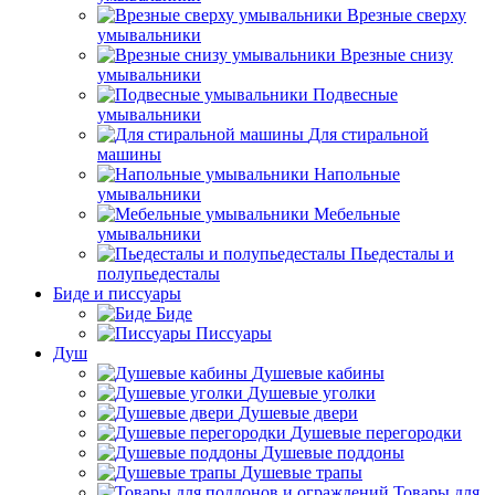
Врезные сверху
умывальники
Врезные снизу
умывальники
Подвесные
умывальники
Для стиральной
машины
Напольные
умывальники
Мебельные
умывальники
Пьедесталы и
полупьедесталы
Биде и писсуары
Биде
Писсуары
Душ
Душевые кабины
Душевые уголки
Душевые двери
Душевые перегородки
Душевые поддоны
Душевые трапы
Товары для