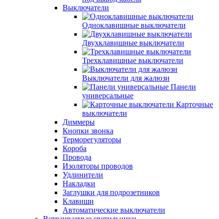
Выключатели
Одноклавишные выключатели
Двухклавишные выключатели
Трехклавишные выключатели
Выключатели для жалюзи
Панели
универсальные
Карточные
выключатели
Диммеры
Кнопки звонка
Терморегуляторы
Короба
Провода
Изоляторы проводов
Удлинители
Накладки
Заглушки для подрозетников
Клавиши
Автоматические выключатели
Встраиваемые светильники