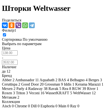
Шторки Weltwasser
Поделиться
Фильтр
1
Сортировка
По умолчанию
Выбрать по параметрам
Цена
-
Наличие
да
12
Бренд
Abber
2
Ambassador
11
Aquabath
2
BAS
4
Belbagno
4
Berges
3
Ceruttispa
2
Good Door
20
Grossman
9
Iddis
1
Kerama Marazzi
1
Mexen
2
Parly
4
Radaway
38
Ravak
5
Rea
8
RGW
39
River
1
Roxen
3
Triton
3
Veconi
16
WasserKRAFT
5
WeltWasser
12
Метакам
2
Коллекция
Aisch
0
Chrome
0
Dill
0
Euphoria
0
Main
0
Ray
0