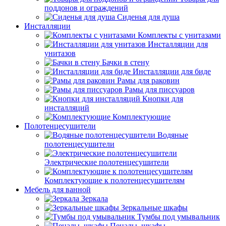
поддонов и ограждений
Сиденья для душа
Инсталляции
Комплекты с унитазами
Инсталляции для
унитазов
Бачки в стену
Инсталляции для биде
Рамы для раковин
Рамы для писсуаров
Кнопки для
инсталляций
Комплектующие
Полотенцесушители
Водяные
полотенцесушители
Электрические полотенцесушители
Комплектующие к полотенцесушителям
Мебель для ванной
Зеркала
Зеркальные шкафы
Тумбы под умывальник
Пеналы, шкафы