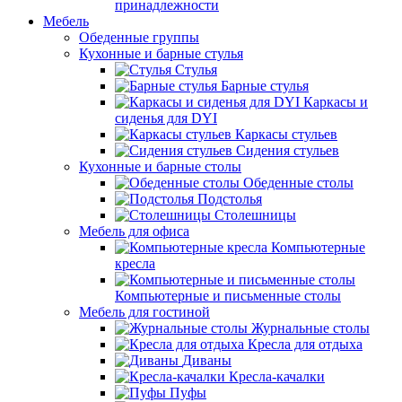
принадлежности
Мебель
Обеденные группы
Кухонные и барные стулья
Стулья
Барные стулья
Каркасы и
сиденья для DYI
Каркасы стульев
Сидения стульев
Кухонные и барные столы
Обеденные столы
Подстолья
Столешницы
Мебель для офиса
Компьютерные
кресла
Компьютерные и письменные столы
Мебель для гостиной
Журнальные столы
Кресла для отдыха
Диваны
Кресла-качалки
Пуфы