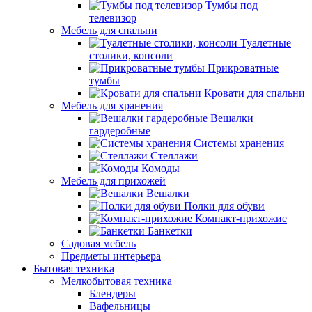
Тумбы под
телевизор
Мебель для спальни
Туалетные
столики, консоли
Прикроватные
тумбы
Кровати для спальни
Мебель для хранения
Вешалки
гардеробные
Системы хранения
Стеллажи
Комоды
Мебель для прихожей
Вешалки
Полки для обуви
Компакт-прихожие
Банкетки
Садовая мебель
Предметы интерьера
Бытовая техника
Мелкобытовая техника
Блендеры
Вафельницы