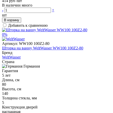
414 руб
/шт
В наличии много
-
+
шт
В корзину
Добавить к сравнению
0%
Артикул:
WW100 100Z2-80
Шторка на ванну WeltWasser WW100 100Z2-80
Бренд
WeltWasser
Страна
Германия
Гарантия
5 лет
Длина, см
80
Высота, см
140
Толщина стекла, мм
5
Конструкция дверей
распашная