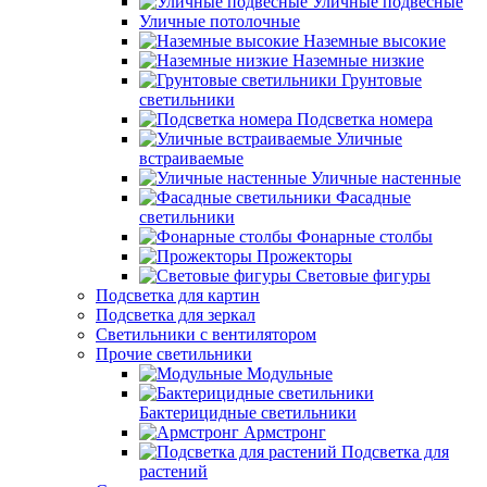
Уличные подвесные
Уличные потолочные
Наземные высокие
Наземные низкие
Грунтовые
светильники
Подсветка номера
Уличные
встраиваемые
Уличные настенные
Фасадные
светильники
Фонарные столбы
Прожекторы
Световые фигуры
Подсветка для картин
Подсветка для зеркал
Светильники с вентилятором
Прочие светильники
Модульные
Бактерицидные светильники
Армстронг
Подсветка для
растений