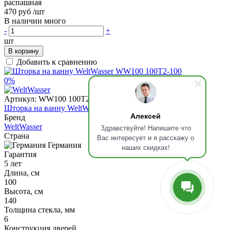
распашная
470 руб
/шт
В наличии много
-
+
шт
В корзину
Добавить к сравнению
0%
Артикул:
WW100 100T2-100
Шторка на ванну WeltWasser WW100 100T2-100
Алексей
Бренд
WeltWasser
Здравствуйте! Напишите что
Страна
Вас интересует и я расскажу о
Германия
наших скидках!
Гарантия
5 лет
Длина, см
100
Высота, см
140
Толщина стекла, мм
6
Конструкция дверей