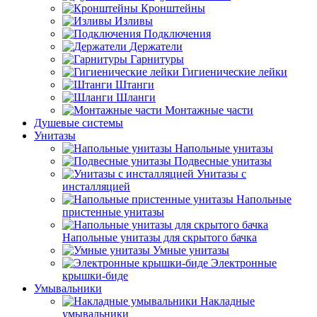
Кронштейны
Изливы
Подключения
Держатели
Гарнитуры
Гигиенические лейки
Штанги
Шланги
Монтажные части
Душевые системы
Унитазы
Напольные унитазы
Подвесные унитазы
Унитазы с
инсталляцией
Напольные
пристенные унитазы
Напольные унитазы для скрытого бачка
Умные унитазы
Электронные
крышки-биде
Умывальники
Накладные
умывальники