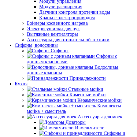
Модули управления
Модули расширения
Датчики контроля протечки воды
Краны с электроприводом
Бойлеры косвенного нагрева
Электросушилки для рук
Вытяжные вентиляторы
Аксессуары для отопительной техники
Сифоны, водосливы
Сифоны
Сифоны с
донным клапанами
Водосливы,
донные клапаны
Принадлежности
Кухня
Стальные мойки
Каменные мойки
Керамические мойки
Комплекты
мойка + смеситель
Аксессуары для моек
Дозаторы
Измельчители
Сифоны и