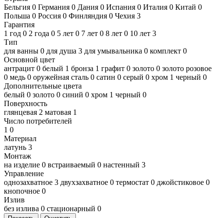
Бельгия
0
Германия
0
Дания
0
Испания
0
Италия
0
Китай
0
Польша
0
Россия
0
Финляндия
0
Чехия
3
Гарантия
1 год
0
2 года
0
5 лет
0
7 лет
0
8 лет
0
10 лет
3
Тип
для ванны
0
для душа
3
для умывальника
0
комплект
0
Основной цвет
антрацит
0
белый
1
бронза
1
графит
0
золото
0
золото розовое
0
медь
0
оружейная сталь
0
сатин
0
серый
0
хром
1
черный
0
Дополнительные цвета
белый
0
золото
0
синий
0
хром
1
черный
0
Поверхность
глянцевая
2
матовая
1
Число потребителей
1
0
Материал
латунь
3
Монтаж
на изделие
0
встраиваемый
0
настенный
3
Управление
однозахватное
3
двухзахватное
0
термостат
0
джойстиковое
0
кнопочное
0
Излив
без излива
0
стационарный
0