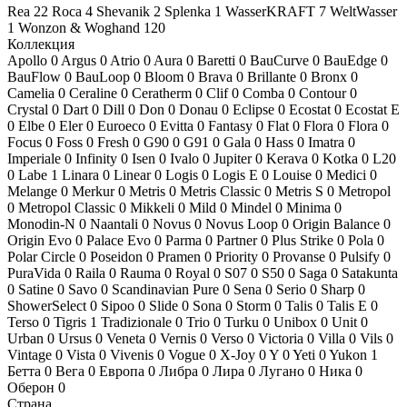
Rea
22
Roca
4
Shevanik
2
Splenka
1
WasserKRAFT
7
WeltWasser
1
Wonzon & Woghand
120
Коллекция
Apollo
0
Argus
0
Atrio
0
Aura
0
Baretti
0
BauCurve
0
BauEdge
0
BauFlow
0
BauLoop
0
Bloom
0
Brava
0
Brillante
0
Bronx
0
Camelia
0
Ceraline
0
Ceratherm
0
Clif
0
Comba
0
Contour
0
Crystal
0
Dart
0
Dill
0
Don
0
Donau
0
Eclipse
0
Ecostat
0
Ecostat E
0
Elbe
0
Eler
0
Euroeco
0
Evitta
0
Fantasy
0
Flat
0
Flora
0
Flora
0
Focus
0
Foss
0
Fresh
0
G90
0
G91
0
Gala
0
Hass
0
Imatra
0
Imperiale
0
Infinity
0
Isen
0
Ivalo
0
Jupiter
0
Kerava
0
Kotka
0
L20
0
Labe
1
Linara
0
Linear
0
Logis
0
Logis E
0
Louise
0
Medici
0
Melange
0
Merkur
0
Metris
0
Metris Classic
0
Metris S
0
Metropol
0
Metropol Classic
0
Mikkeli
0
Mild
0
Mindel
0
Minima
0
Monodin-N
0
Naantali
0
Novus
0
Novus Loop
0
Origin Balance
0
Origin Evo
0
Palace Evo
0
Parma
0
Partner
0
Plus Strike
0
Pola
0
Polar Circle
0
Poseidon
0
Pramen
0
Priority
0
Provanse
0
Pulsify
0
PuraVida
0
Raila
0
Rauma
0
Royal
0
S07
0
S50
0
Saga
0
Satakunta
0
Satine
0
Savo
0
Scandinavian Pure
0
Sena
0
Serio
0
Sharp
0
ShowerSelect
0
Sipoo
0
Slide
0
Sona
0
Storm
0
Talis
0
Talis E
0
Terso
0
Tigris
1
Tradizionale
0
Trio
0
Turku
0
Unibox
0
Unit
0
Urban
0
Ursus
0
Veneta
0
Vernis
0
Verso
0
Victoria
0
Villa
0
Vils
0
Vintage
0
Vista
0
Vivenis
0
Vogue
0
X-Joy
0
Y
0
Yeti
0
Yukon
1
Бетта
0
Вега
0
Европа
0
Либра
0
Лира
0
Лугано
0
Ника
0
Оберон
0
Страна