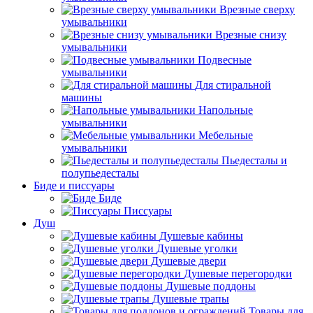
Врезные сверху
умывальники
Врезные снизу
умывальники
Подвесные
умывальники
Для стиральной
машины
Напольные
умывальники
Мебельные
умывальники
Пьедесталы и
полупьедесталы
Биде и писсуары
Биде
Писсуары
Душ
Душевые кабины
Душевые уголки
Душевые двери
Душевые перегородки
Душевые поддоны
Душевые трапы
Товары для