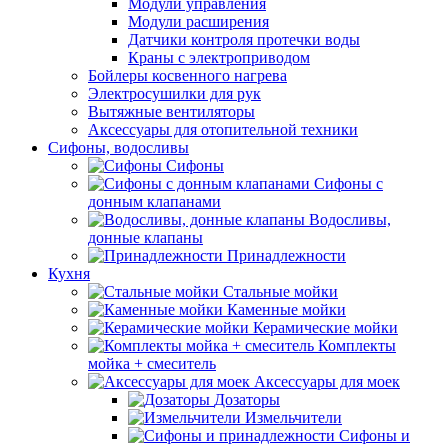
Модули управления
Модули расширения
Датчики контроля протечки воды
Краны с электроприводом
Бойлеры косвенного нагрева
Электросушилки для рук
Вытяжные вентиляторы
Аксессуары для отопительной техники
Сифоны, водосливы
Сифоны
Сифоны с
донным клапанами
Водосливы,
донные клапаны
Принадлежности
Кухня
Стальные мойки
Каменные мойки
Керамические мойки
Комплекты
мойка + смеситель
Аксессуары для моек
Дозаторы
Измельчители
Сифоны и