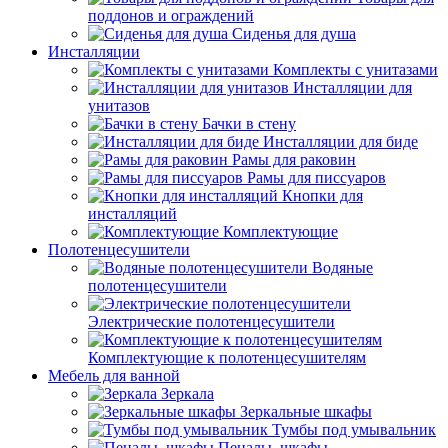
поддонов и ограждений
Сиденья для душа
Инсталляции
Комплекты с унитазами
Инсталляции для
унитазов
Бачки в стену
Инсталляции для биде
Рамы для раковин
Рамы для писсуаров
Кнопки для
инсталляций
Комплектующие
Полотенцесушители
Водяные
полотенцесушители
Электрические полотенцесушители
Комплектующие к полотенцесушителям
Мебель для ванной
Зеркала
Зеркальные шкафы
Тумбы под умывальник
Пеналы, шкафы