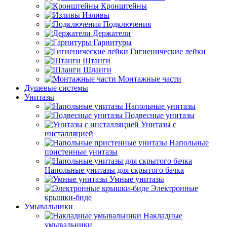
Кронштейны
Изливы
Подключения
Держатели
Гарнитуры
Гигиенические лейки
Штанги
Шланги
Монтажные части
Душевые системы
Унитазы
Напольные унитазы
Подвесные унитазы
Унитазы с
инсталляцией
Напольные
пристенные унитазы
Напольные унитазы для скрытого бачка
Умные унитазы
Электронные
крышки-биде
Умывальники
Накладные
умывальники