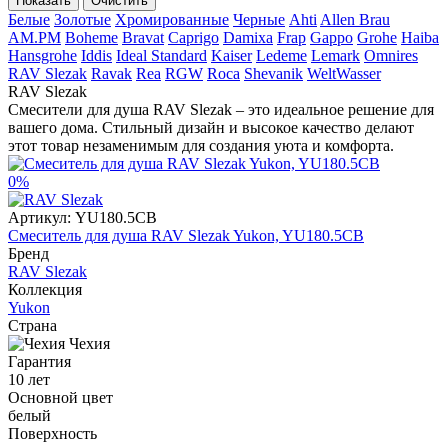
Показать
Очистить
Белые
Золотые
Хромированные
Черные
Ahti
Allen Brau
AM.PM
Boheme
Bravat
Caprigo
Damixa
Frap
Gappo
Grohe
Haiba
Hansgrohe
Iddis
Ideal Standard
Kaiser
Ledeme
Lemark
Omnires
RAV Slezak
Ravak
Rea
RGW
Roca
Shevanik
WeltWasser
RAV Slezak
Смесители для душа RAV Slezak – это идеальное решение для
вашего дома. Стильный дизайн и высокое качество делают
этот товар незаменимым для создания уюта и комфорта.
0%
Артикул:
YU180.5CB
Смеситель для душа RAV Slezak Yukon, YU180.5CB
Бренд
RAV Slezak
Коллекция
Yukon
Страна
Чехия
Гарантия
10 лет
Основной цвет
белый
Поверхность