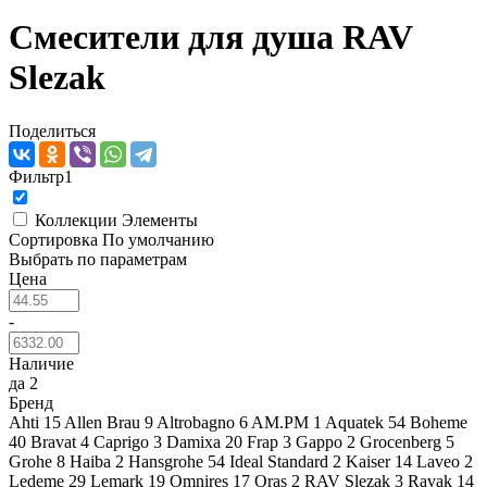
Смесители для душа RAV
Slezak
Поделиться
Фильтр
1
Коллекции
Элементы
Сортировка
По умолчанию
Выбрать по параметрам
Цена
-
Наличие
да
2
Бренд
Ahti
15
Allen Brau
9
Altrobagno
6
AM.PM
1
Aquatek
54
Boheme
40
Bravat
4
Caprigo
3
Damixa
20
Frap
3
Gappo
2
Grocenberg
5
Grohe
8
Haiba
2
Hansgrohe
54
Ideal Standard
2
Kaiser
14
Laveo
2
Ledeme
29
Lemark
19
Omnires
17
Oras
2
RAV Slezak
3
Ravak
14