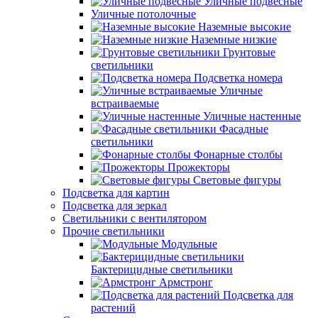
Уличные подвесные
Уличные потолочные
Наземные высокие
Наземные низкие
Грунтовые
светильники
Подсветка номера
Уличные
встраиваемые
Уличные настенные
Фасадные
светильники
Фонарные столбы
Прожекторы
Световые фигуры
Подсветка для картин
Подсветка для зеркал
Светильники с вентилятором
Прочие светильники
Модульные
Бактерицидные светильники
Армстронг
Подсветка для
растений