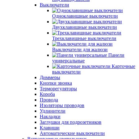
Выключатели
Одноклавишные выключатели
Двухклавишные выключатели
Трехклавишные выключатели
Выключатели для жалюзи
Панели
универсальные
Карточные
выключатели
Диммеры
Кнопки звонка
Терморегуляторы
Короба
Провода
Изоляторы проводов
Удлинители
Накладки
Заглушки для подрозетников
Клавиши
Автоматические выключатели
Встраиваемые светильники