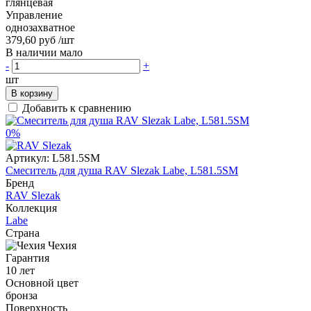
глянцевая
Управление
однозахватное
379,60 руб
/шт
В наличии мало
-
+
шт
В корзину
Добавить к сравнению
0%
Артикул:
L581.5SM
Смеситель для душа RAV Slezak Labe, L581.5SM
Бренд
RAV Slezak
Коллекция
Labe
Страна
Чехия
Гарантия
10 лет
Основной цвет
бронза
Поверхность