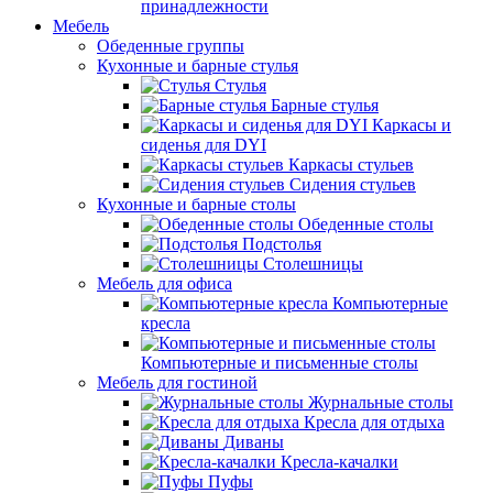
принадлежности
Мебель
Обеденные группы
Кухонные и барные стулья
Стулья
Барные стулья
Каркасы и
сиденья для DYI
Каркасы стульев
Сидения стульев
Кухонные и барные столы
Обеденные столы
Подстолья
Столешницы
Мебель для офиса
Компьютерные
кресла
Компьютерные и письменные столы
Мебель для гостиной
Журнальные столы
Кресла для отдыха
Диваны
Кресла-качалки
Пуфы