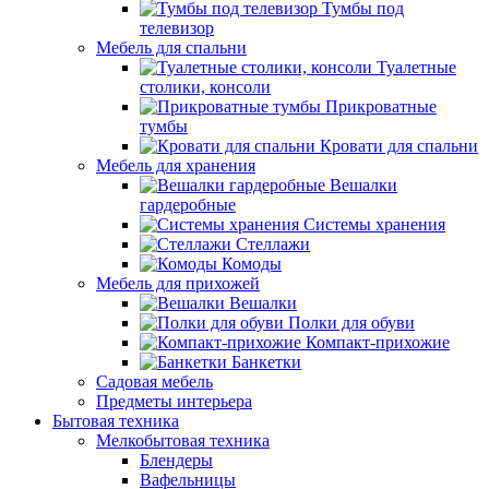
Тумбы под
телевизор
Мебель для спальни
Туалетные
столики, консоли
Прикроватные
тумбы
Кровати для спальни
Мебель для хранения
Вешалки
гардеробные
Системы хранения
Стеллажи
Комоды
Мебель для прихожей
Вешалки
Полки для обуви
Компакт-прихожие
Банкетки
Садовая мебель
Предметы интерьера
Бытовая техника
Мелкобытовая техника
Блендеры
Вафельницы