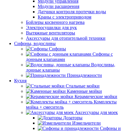
Модули управления
Модули расширения
Датчики контроля протечки воды
Краны с электроприводом
Бойлеры косвенного нагрева
Электросушилки для рук
Вытяжные вентиляторы
Аксессуары для отопительной техники
Сифоны, водосливы
Сифоны
Сифоны с
донным клапанами
Водосливы,
донные клапаны
Принадлежности
Кухня
Стальные мойки
Каменные мойки
Керамические мойки
Комплекты
мойка + смеситель
Аксессуары для моек
Дозаторы
Измельчители
Сифоны и