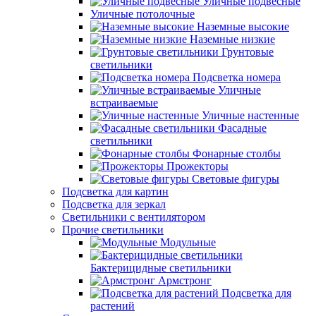
Уличные подвесные
Уличные потолочные
Наземные высокие
Наземные низкие
Грунтовые
светильники
Подсветка номера
Уличные
встраиваемые
Уличные настенные
Фасадные
светильники
Фонарные столбы
Прожекторы
Световые фигуры
Подсветка для картин
Подсветка для зеркал
Светильники с вентилятором
Прочие светильники
Модульные
Бактерицидные светильники
Армстронг
Подсветка для
растений