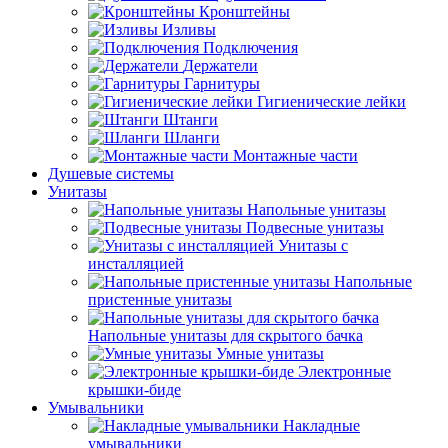
Кронштейны
Изливы
Подключения
Держатели
Гарнитуры
Гигиенические лейки
Штанги
Шланги
Монтажные части
Душевые системы
Унитазы
Напольные унитазы
Подвесные унитазы
Унитазы с
инсталляцией
Напольные
пристенные унитазы
Напольные унитазы для скрытого бачка
Умные унитазы
Электронные
крышки-биде
Умывальники
Накладные
умывальники