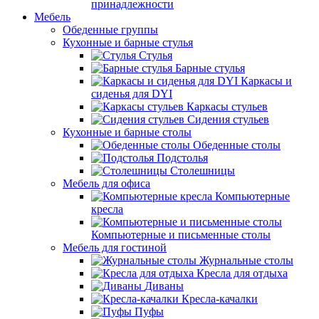
принадлежности
Мебель
Обеденные группы
Кухонные и барные стулья
Стулья
Барные стулья
Каркасы и
сиденья для DYI
Каркасы стульев
Сидения стульев
Кухонные и барные столы
Обеденные столы
Подстолья
Столешницы
Мебель для офиса
Компьютерные
кресла
Компьютерные и письменные столы
Мебель для гостиной
Журнальные столы
Кресла для отдыха
Диваны
Кресла-качалки
Пуфы