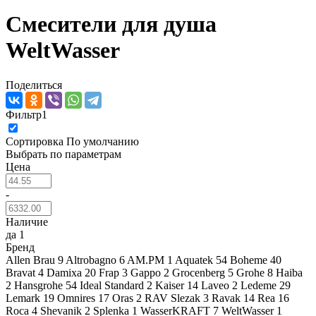
Смесители для душа
WeltWasser
Поделиться
Фильтр
1
Сортировка
По умолчанию
Выбрать по параметрам
Цена
-
Наличие
да
1
Бренд
Allen Brau
9
Altrobagno
6
AM.PM
1
Aquatek
54
Boheme
40
Bravat
4
Damixa
20
Frap
3
Gappo
2
Grocenberg
5
Grohe
8
Haiba
2
Hansgrohe
54
Ideal Standard
2
Kaiser
14
Laveo
2
Ledeme
29
Lemark
19
Omnires
17
Oras
2
RAV Slezak
3
Ravak
14
Rea
16
Roca
4
Shevanik
2
Splenka
1
WasserKRAFT
7
WeltWasser
1