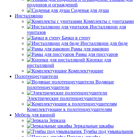
поддонов и ограждений
Сиденья для душа
Инсталляции
Комплекты с унитазами
Инсталляции для
унитазов
Бачки в стену
Инсталляции для биде
Рамы для раковин
Рамы для писсуаров
Кнопки для
инсталляций
Комплектующие
Полотенцесушители
Водяные
полотенцесушители
Электрические полотенцесушители
Комплектующие к полотенцесушителям
Мебель для ванной
Зеркала
Зеркальные шкафы
Тумбы под умывальник
Пеналы, шкафы