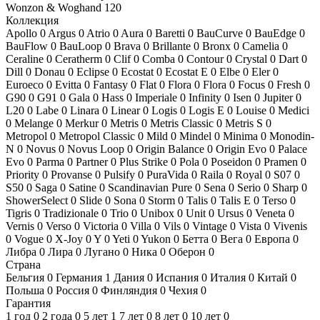
Wonzon & Woghand
120
Коллекция
Apollo
0
Argus
0
Atrio
0
Aura
0
Baretti
0
BauCurve
0
BauEdge
0
BauFlow
0
BauLoop
0
Brava
0
Brillante
0
Bronx
0
Camelia
0
Ceraline
0
Ceratherm
0
Clif
0
Comba
0
Contour
0
Crystal
0
Dart
0
Dill
0
Donau
0
Eclipse
0
Ecostat
0
Ecostat E
0
Elbe
0
Eler
0
Euroeco
0
Evitta
0
Fantasy
0
Flat
0
Flora
0
Flora
0
Focus
0
Fresh
0
G90
0
G91
0
Gala
0
Hass
0
Imperiale
0
Infinity
0
Isen
0
Jupiter
0
L20
0
Labe
0
Linara
0
Linear
0
Logis
0
Logis E
0
Louise
0
Medici
0
Melange
0
Merkur
0
Metris
0
Metris Classic
0
Metris S
0
Metropol
0
Metropol Classic
0
Mild
0
Mindel
0
Minima
0
Monodin-
N
0
Novus
0
Novus Loop
0
Origin Balance
0
Origin Evo
0
Palace
Evo
0
Parma
0
Partner
0
Plus Strike
0
Pola
0
Poseidon
0
Pramen
0
Priority
0
Provanse
0
Pulsify
0
PuraVida
0
Raila
0
Royal
0
S07
0
S50
0
Saga
0
Satine
0
Scandinavian Pure
0
Sena
0
Serio
0
Sharp
0
ShowerSelect
0
Slide
0
Sona
0
Storm
0
Talis
0
Talis E
0
Terso
0
Tigris
0
Tradizionale
0
Trio
0
Unibox
0
Unit
0
Ursus
0
Veneta
0
Vernis
0
Verso
0
Victoria
0
Villa
0
Vils
0
Vintage
0
Vista
0
Vivenis
0
Vogue
0
X-Joy
0
Y
0
Yeti
0
Yukon
0
Бетта
0
Вега
0
Европа
0
Либра
0
Лира
0
Лугано
0
Ника
0
Оберон
0
Страна
Бельгия
0
Германия
1
Дания
0
Испания
0
Италия
0
Китай
0
Польша
0
Россия
0
Финляндия
0
Чехия
0
Гарантия
1 год
0
2 года
0
5 лет
1
7 лет
0
8 лет
0
10 лет
0