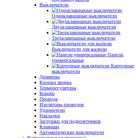
Выключатели
Одноклавишные выключатели
Двухклавишные выключатели
Трехклавишные выключатели
Выключатели для жалюзи
Панели
универсальные
Карточные
выключатели
Диммеры
Кнопки звонка
Терморегуляторы
Короба
Провода
Изоляторы проводов
Удлинители
Накладки
Заглушки для подрозетников
Клавиши
Автоматические выключатели
Встраиваемые светильники