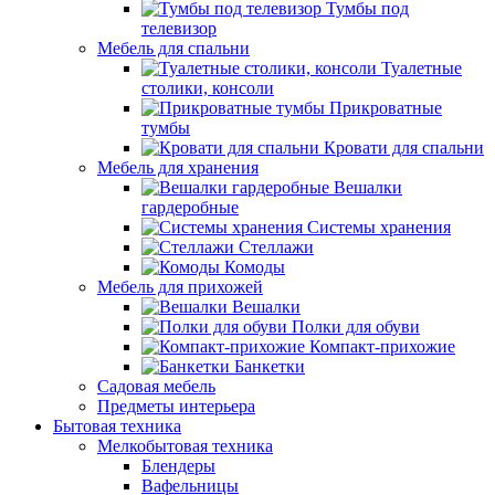
Тумбы под
телевизор
Мебель для спальни
Туалетные
столики, консоли
Прикроватные
тумбы
Кровати для спальни
Мебель для хранения
Вешалки
гардеробные
Системы хранения
Стеллажи
Комоды
Мебель для прихожей
Вешалки
Полки для обуви
Компакт-прихожие
Банкетки
Садовая мебель
Предметы интерьера
Бытовая техника
Мелкобытовая техника
Блендеры
Вафельницы