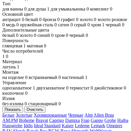
Тип
для ванны
0
для душа
1
для умывальника
0
комплект
0
Основной цвет
антрацит
0
белый
0
бронза
0
графит
0
золото
0
золото розовое
0
медь
0
оружейная сталь
0
сатин
0
серый
0
хром
1
черный
0
Дополнительные цвета
белый
0
золото
0
синий
0
хром
0
черный
0
Поверхность
глянцевая
1
матовая
0
Число потребителей
1
0
Материал
латунь
1
Монтаж
на изделие
0
встраиваемый
0
настенный
1
Управление
однозахватное
1
двухзахватное
0
термостат
0
джойстиковое
0
кнопочное
0
Излив
без излива
0
стационарный
0
Показать
Очистить
Белые
Золотые
Хромированные
Черные
Ahti
Allen Brau
AM.PM
Boheme
Bravat
Caprigo
Damixa
Frap
Gappo
Grohe
Haiba
Hansgrohe
Iddis
Ideal Standard
Kaiser
Ledeme
Lemark
Omnires
RAV Slezak
Ravak
Rea
RGW
Roca
Shevanik
WeltWasser