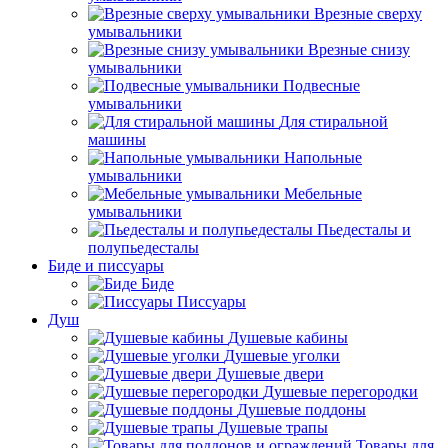
Врезные сверху
умывальники
Врезные снизу
умывальники
Подвесные
умывальники
Для стиральной
машины
Напольные
умывальники
Мебельные
умывальники
Пьедесталы и
полупьедесталы
Биде и писсуары
Биде
Писсуары
Душ
Душевые кабины
Душевые уголки
Душевые двери
Душевые перегородки
Душевые поддоны
Душевые трапы
Товары для