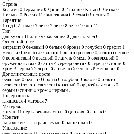
Страна
Бельгия
0
Германия
0
Дания
0
Италия
0
Китай
0
Литва
0
Польша
0
Россия
11
Финляндия
0
Чехия
0
Япония
0
Гарантия
1 год
0
2 года
0
5 лет
0
7 лет
0
8 лет
0
10 лет
11
Тип
для кухни
11
для умывальника
0
для фильтра
0
Основной цвет
антрацит
0
бежевый
0
белый
0
бронза
0
голубой
0
графит
1
желтый
0
зеленый
0
золото
1
золото розовое
0
золото светлое
0
коричневый
0
красный
0
латунь
0
медь
0
оранжевый
0
оружейная сталь
0
сатин
4
серебро антик
0
серый
0
синий
0
хром
3
черный
2
черный античный
0
черный металлик
0
Дополнительные цвета
бежевый
0
белый
0
бронза
0
голубой
0
золото
0
золото
розовое
0
золото светлое
0
красный
0
оружейная сталь
0
серый
0
синий
0
хром
0
черный
3
Поверхность
глянцевая
4
матовая
7
Материал
латунь
11
нержавеющая сталь
0
цинковый сплав
0
Монтаж
на изделие
11
встраиваемый
0
настенный
0
Управление
однозахватное
11
двухзахватное
0
джойстиковое
0