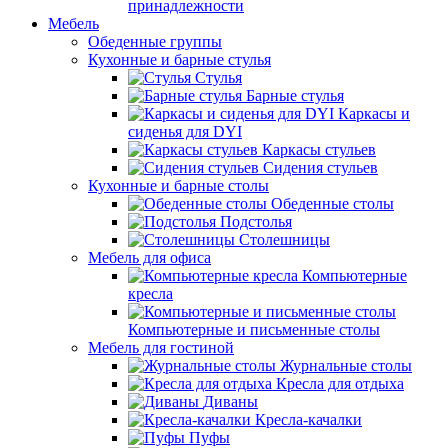
принадлежности
Мебель
Обеденные группы
Кухонные и барные стулья
Стулья
Барные стулья
Каркасы и
сиденья для DYI
Каркасы стульев
Сидения стульев
Кухонные и барные столы
Обеденные столы
Подстолья
Столешницы
Мебель для офиса
Компьютерные
кресла
Компьютерные и письменные столы
Мебель для гостиной
Журнальные столы
Кресла для отдыха
Диваны
Кресла-качалки
Пуфы