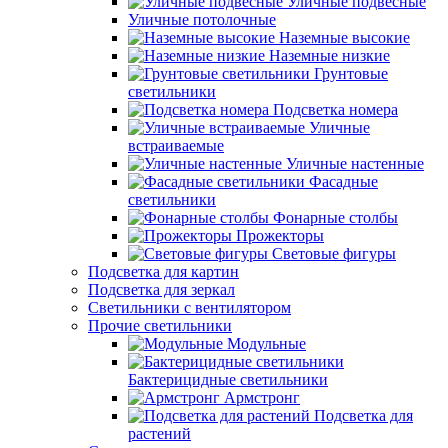
Уличные подвесные
Уличные потолочные
Наземные высокие
Наземные низкие
Грунтовые
светильники
Подсветка номера
Уличные
встраиваемые
Уличные настенные
Фасадные
светильники
Фонарные столбы
Прожекторы
Световые фигуры
Подсветка для картин
Подсветка для зеркал
Светильники с вентилятором
Прочие светильники
Модульные
Бактерицидные светильники
Армстронг
Подсветка для
растений