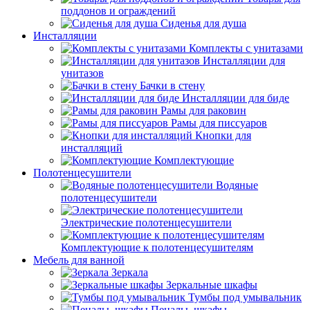
поддонов и ограждений
Сиденья для душа
Инсталляции
Комплекты с унитазами
Инсталляции для
унитазов
Бачки в стену
Инсталляции для биде
Рамы для раковин
Рамы для писсуаров
Кнопки для
инсталляций
Комплектующие
Полотенцесушители
Водяные
полотенцесушители
Электрические полотенцесушители
Комплектующие к полотенцесушителям
Мебель для ванной
Зеркала
Зеркальные шкафы
Тумбы под умывальник
Пеналы, шкафы