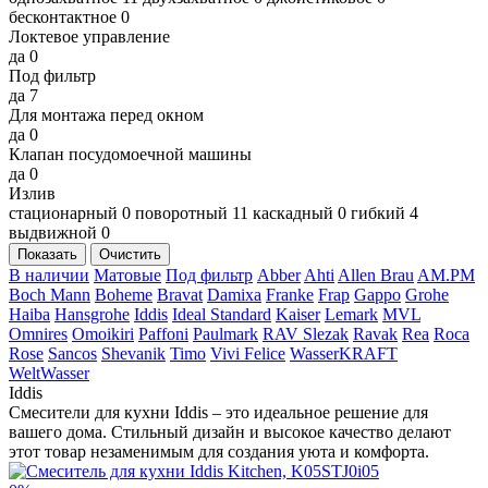
бесконтактное
0
Локтевое управление
да
0
Под фильтр
да
7
Для монтажа перед окном
да
0
Клапан посудомоечной машины
да
0
Излив
стационарный
0
поворотный
11
каскадный
0
гибкий
4
выдвижной
0
Показать
Очистить
В наличии
Матовые
Под фильтр
Abber
Ahti
Allen Brau
AM.PM
Boch Mann
Boheme
Bravat
Damixa
Franke
Frap
Gappo
Grohe
Haiba
Hansgrohe
Iddis
Ideal Standard
Kaiser
Lemark
MVL
Omnires
Omoikiri
Paffoni
Paulmark
RAV Slezak
Ravak
Rea
Roca
Rose
Sancos
Shevanik
Timo
Vivi Felice
WasserKRAFT
WeltWasser
Iddis
Смесители для кухни Iddis – это идеальное решение для
вашего дома. Стильный дизайн и высокое качество делают
этот товар незаменимым для создания уюта и комфорта.