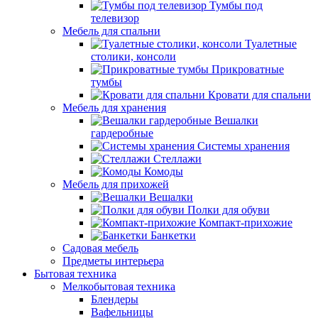
Тумбы под
телевизор
Мебель для спальни
Туалетные
столики, консоли
Прикроватные
тумбы
Кровати для спальни
Мебель для хранения
Вешалки
гардеробные
Системы хранения
Стеллажи
Комоды
Мебель для прихожей
Вешалки
Полки для обуви
Компакт-прихожие
Банкетки
Садовая мебель
Предметы интерьера
Бытовая техника
Мелкобытовая техника
Блендеры
Вафельницы