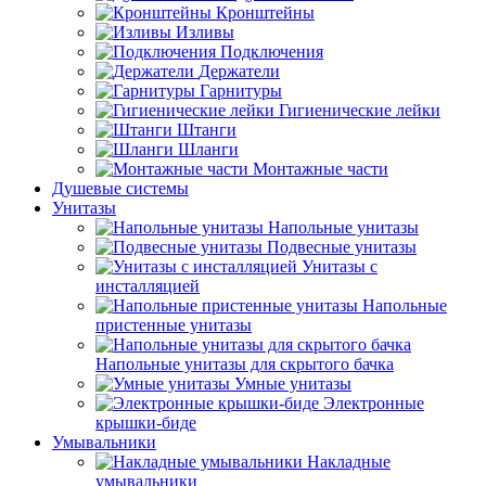
Кронштейны
Изливы
Подключения
Держатели
Гарнитуры
Гигиенические лейки
Штанги
Шланги
Монтажные части
Душевые системы
Унитазы
Напольные унитазы
Подвесные унитазы
Унитазы с
инсталляцией
Напольные
пристенные унитазы
Напольные унитазы для скрытого бачка
Умные унитазы
Электронные
крышки-биде
Умывальники
Накладные
умывальники