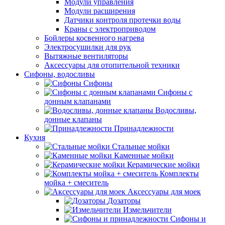
Модули управления
Модули расширения
Датчики контроля протечки воды
Краны с электроприводом
Бойлеры косвенного нагрева
Электросушилки для рук
Вытяжные вентиляторы
Аксессуары для отопительной техники
Сифоны, водосливы
Сифоны
Сифоны с
донным клапанами
Водосливы,
донные клапаны
Принадлежности
Кухня
Стальные мойки
Каменные мойки
Керамические мойки
Комплекты
мойка + смеситель
Аксессуары для моек
Дозаторы
Измельчители
Сифоны и