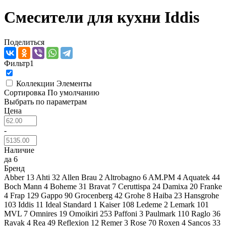
Смесители для кухни Iddis
Поделиться
Фильтр
1
Коллекции
Элементы
Сортировка
По умолчанию
Выбрать по параметрам
Цена
-
Наличие
да
6
Бренд
Abber
13
Ahti
32
Allen Brau
2
Altrobagno
6
AM.PM
4
Aquatek
44
Boch Mann
4
Boheme
31
Bravat
7
Ceruttispa
24
Damixa
20
Franke
4
Frap
129
Gappo
90
Grocenberg
42
Grohe
8
Haiba
23
Hansgrohe
103
Iddis
11
Ideal Standard
1
Kaiser
108
Ledeme
2
Lemark
101
MVL
7
Omnires
19
Omoikiri
253
Paffoni
3
Paulmark
110
Raglo
36
Ravak
4
Rea
49
Reflexion
12
Remer
3
Rose
70
Roxen
4
Sancos
33