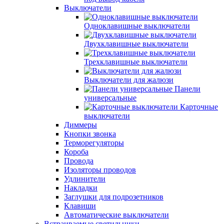
Выключатели
Одноклавишные выключатели
Двухклавишные выключатели
Трехклавишные выключатели
Выключатели для жалюзи
Панели
универсальные
Карточные
выключатели
Диммеры
Кнопки звонка
Терморегуляторы
Короба
Провода
Изоляторы проводов
Удлинители
Накладки
Заглушки для подрозетников
Клавиши
Автоматические выключатели
Встраиваемые светильники