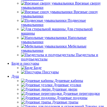
Врезные сверху
умывальники
Врезные снизу
умывальники
Подвесные
умывальники
Для стиральной
машины
Напольные
умывальники
Мебельные
умывальники
Пьедесталы и
полупьедесталы
Биде и писсуары
Биде
Писсуары
Душ
Душевые кабины
Душевые уголки
Душевые двери
Душевые перегородки
Душевые поддоны
Душевые трапы
Товары для