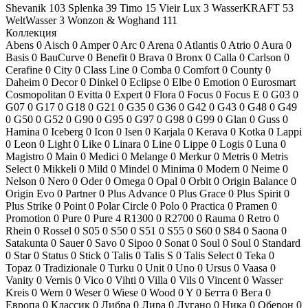
Shevanik
103
Splenka
39
Timo
15
Vieir Lux
3
WasserKRAFT
53
WeltWasser
3
Wonzon & Woghand
111
Коллекция
Abens
0
Aisch
0
Amper
0
Arc
0
Arena
0
Atlantis
0
Atrio
0
Aura
0
Basis
0
BauCurve
0
Benefit
0
Brava
0
Bronx
0
Calla
0
Carlson
0
Cerafine
0
City
0
Class Line
0
Comba
0
Comfort
0
County
0
Daheim
0
Decor
0
Dinkel
0
Eclipse
0
Elbe
0
Emotion
0
Eurosmart
Cosmopolitan
0
Evitta
0
Expert
0
Flora
0
Focus
0
Focus E
0
G03
0
G07
0
G17
0
G18
0
G21
0
G35
0
G36
0
G42
0
G43
0
G48
0
G49
0
G50
0
G52
0
G90
0
G95
0
G97
0
G98
0
G99
0
Glan
0
Guss
0
Hamina
0
Iceberg
0
Icon
0
Isen
0
Karjala
0
Kerava
0
Kotka
0
Lappi
0
Leon
0
Light
0
Like
0
Linara
0
Line
0
Lippe
0
Logis
0
Luna
0
Magistro
0
Main
0
Medici
0
Melange
0
Merkur
0
Metris
0
Metris
Select
0
Mikkeli
0
Mild
0
Mindel
0
Minima
0
Modern
0
Neime
0
Nelson
0
Nero
0
Oder
0
Omega
0
Opal
0
Orbit
0
Origin Balance
0
Origin Evo
0
Partner
0
Plus Advance
0
Plus Grace
0
Plus Spirit
0
Plus Strike
0
Point
0
Polar Circle
0
Polo
0
Practica
0
Pramen
0
Promotion
0
Pure
0
Pure
4
R1300
0
R2700
0
Rauma
0
Retro
0
Rhein
0
Rossel
0
S05
0
S50
0
S51
0
S55
0
S60
0
S84
0
Saona
0
Satakunta
0
Sauer
0
Savo
0
Sipoo
0
Sonat
0
Soul
0
Soul
0
Standard
0
Star
0
Status
0
Stick
0
Talis
0
Talis S
0
Talis Select
0
Teka
0
Topaz
0
Tradizionale
0
Turku
0
Unit
0
Uno
0
Ursus
0
Vaasa
0
Vanity
0
Vernis
0
Vico
0
Vihti
0
Villa
0
Vils
0
Vincent
0
Wasser
Kreis
0
Wern
0
Weser
0
Wiese
0
Wood
0
Y
0
Бетта
0
Вега
0
Европа
0
Классик
0
Либра
0
Лира
0
Лугано
0
Ника
0
Оберон
0