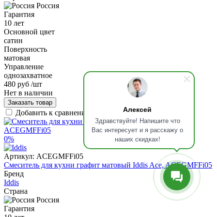
Россия
Гарантия
10 лет
Основной цвет
сатин
Поверхность
матовая
Управление
однозахватное
480 руб
/шт
Нет в наличии
Заказать товар
Алексей
Добавить к сравнению
Здравствуйте! Напишите что
Вас интересует и я расскажу о
наших скидках!
0%
Артикул:
ACEGMFFi05
Смеситель для кухни графит матовый Iddis Ace, ACEGMFFi05
Бренд
Iddis
Страна
Россия
Гарантия